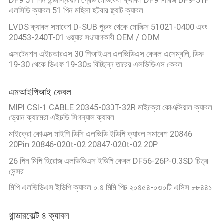
উদ্ধৃতি
এলসিডি ক্যাবল 51 পিন মহিলা হটবার ফ্ল্যাট ক্যাবল
অনুরোধ
LVDS ক্যাবল সমাবেশ D-SUB পুরুষ থেকে মোলিক্স 51021-0400 এবং
করুন
20453-240T-01 ওয়্যার সংযোগকারী OEM / ODM
এক্সটেনশন এইচআরএস 30 পিআইএন এলভিডিএস কেবল এসেম্বলি, ডিফ
19-30 থেকে ডিএফ 19-30s বিচ্ছিন্ন তারের এলভিডিএস কেবল
সাইট
ম্যাপ
এমআইপিআই কেবল
MIPI CSI-1 CABLE 20345-030T-32R মাইক্রো কোএক্সিয়াল ক্যাবল
গোপনীয়তা
ড্রোন ক্যামেরা এইচডি সিগন্যাল ক্যাবল
নীতি
মাইক্রো কোএক্স মাইপি ডিসি এলভিডি ইডিপি ক্যাবল সমাবেশ 20846
20Pin 20846-020t-02 20847-020t-02 20P
26 পিন মিপি হিরোজ এলভিডিএস ইডিপি কেবল DF56-26P-0.3SD চিত্র
সেন্সর
মিপি এলভিডিএস ইডিপি ক্যাবল ০.৪ মিমি পিচ ২০৪৫৪-০৩০টি এসিস ৮৮৪৪১
থান্ডারবোল্ট ৪ ক্যাবল