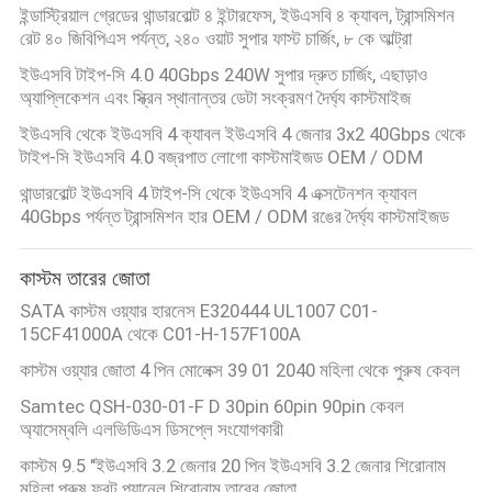
ইন্ডাস্ট্রিয়াল গ্রেডের থান্ডারবোল্ট ৪ ইন্টারফেস, ইউএসবি ৪ ক্যাবল, ট্রান্সমিশন
রেট ৪০ জিবিপিএস পর্যন্ত, ২৪০ ওয়াট সুপার ফাস্ট চার্জিং, ৮ কে আল্ট্রা
ইউএসবি টাইপ-সি 4.0 40Gbps 240W সুপার দ্রুত চার্জিং, এছাড়াও
অ্যাপ্লিকেশন এবং স্ক্রিন স্থানান্তর ডেটা সংক্রমণ দৈর্ঘ্য কাস্টমাইজ
ইউএসবি থেকে ইউএসবি 4 ক্যাবল ইউএসবি 4 জেনার 3x2 40Gbps থেকে
টাইপ-সি ইউএসবি 4.0 বজ্রপাত লোগো কাস্টমাইজড OEM / ODM
থান্ডারবোল্ট ইউএসবি 4 টাইপ-সি থেকে ইউএসবি 4 এক্সটেনশন ক্যাবল
40Gbps পর্যন্ত ট্রান্সমিশন হার OEM / ODM রঙের দৈর্ঘ্য কাস্টমাইজড
কাস্টম তারের জোতা
SATA কাস্টম ওয়্যার হারনেস E320444 UL1007 C01-
15CF41000A থেকে C01-H-157F100A
কাস্টম ওয়্যার জোতা 4 পিন মোলেক্স 39 01 2040 মহিলা থেকে পুরুষ কেবল
Samtec QSH-030-01-F D 30pin 60pin 90pin কেবল
অ্যাসেম্বলি এলভিডিএস ডিসপ্লে সংযোগকারী
কাস্টম 9.5 "ইউএসবি 3.2 জেনার 20 পিন ইউএসবি 3.2 জেনার শিরোনাম
মহিলা পুরুষ ফ্রন্ট প্যানেল শিরোনাম তারের জোতা