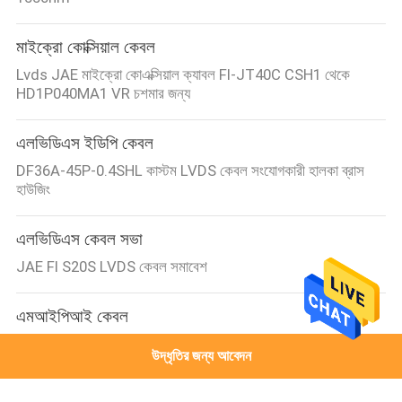
মাইক্রো কোক্সিয়াল কেবল
Lvds JAE মাইক্রো কোএক্সিয়াল ক্যাবল FI-JT40C CSH1 থেকে
HD1P040MA1 VR চশমার জন্য
এলভিডিএস ইডিপি কেবল
DF36A-45P-0.4SHL কাস্টম LVDS কেবল সংযোগকারী হালকা ব্রাস
হাউজিং
এলভিডিএস কেবল সভা
JAE FI S20S LVDS কেবল সমাবেশ
এমআইপিআই কেবল
এমআইপিআই ক্যাবল 20 পি ডিজিটাল এইচডি ভিডিও ভিটিএক্স এবং
উদ্ধৃতির জন্য আবেদন
এমআইপিআই ক্যামেরা এফপিভি উইংস লং ড্রোনের জন্য