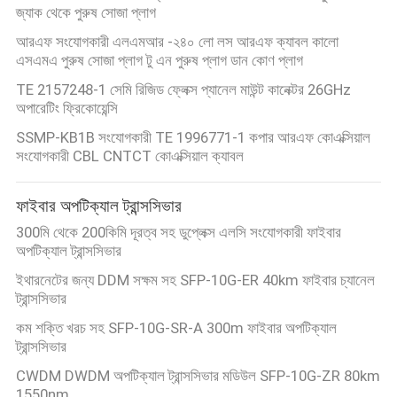
জ্যাক থেকে পুরুষ সোজা প্লাগ
আরএফ সংযোগকারী এলএমআর -২৪০ লো লস আরএফ ক্যাবল কালো
এসএমএ পুরুষ সোজা প্লাগ টু এন পুরুষ প্লাগ ডান কোণ প্লাগ
TE 2157248-1 সেমি রিজিড ফ্লেক্স প্যানেল মাউন্ট কানেক্টর 26GHz
অপারেটিং ফ্রিকোয়েন্সি
SSMP-KB1B সংযোগকারী TE 1996771-1 কপার আরএফ কোএক্সিয়াল
সংযোগকারী CBL CNTCT কোএক্সিয়াল ক্যাবল
ফাইবার অপটিক্যাল ট্রান্সসিভার
300মি থেকে 200কিমি দূরত্ব সহ ডুপ্লেক্স এলসি সংযোগকারী ফাইবার
অপটিক্যাল ট্রান্সসিভার
ইথারনেটের জন্য DDM সক্ষম সহ SFP-10G-ER 40km ফাইবার চ্যানেল
ট্রান্সসিভার
কম শক্তি খরচ সহ SFP-10G-SR-A 300m ফাইবার অপটিক্যাল
ট্রান্সসিভার
CWDM DWDM অপটিক্যাল ট্রান্সসিভার মডিউল SFP-10G-ZR 80km
1550nm