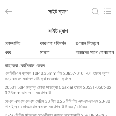
Sino-
Media
Technology
সাইট ম্যাপ
Co.,
Ltd..
All
Rights
বাড়ি
Reserved.
সাইট ম্যাপ
পণ্য
কোম্পানির
কারখানা পরিদর্শন
গুণমান নিয়ন্ত্রণ
খবর
মামলা
আমাদের সাথে যোগাযোগ
ভিডিও
মাইক্রো কোক্সিয়াল কেবল
এলভিডিএস ক্যাবল 10P 0.35mm পিচ 20857-010T-01 তারের প্লাগ
আমাদের
জন্য ক্যাবল সমাবেশ মাইক্রো coaxial ক্যাবল
সম্বন্ধে
20531 50P উল্লম্ব জোড়া মাইক্রো Coaxial তারের 20531-050t-02
0.25mm ডান কোণ সংযোগকারী
কেএল এক্সএসএলএস সেরিস 30 পিন 0.25 মিমি পিচ এক্সএসএলএস 20-30
কারখানা
পি মাইক্রো কোঅক্সিয়াল ক্যাবল সংযোগকারী ই এম / ওডিএম
পরিদর্শন
DF56 সিরিজ মাইক্রো কোএক্সিয়াল ক্যাবল সংযোগকারী 26P DF56-26-