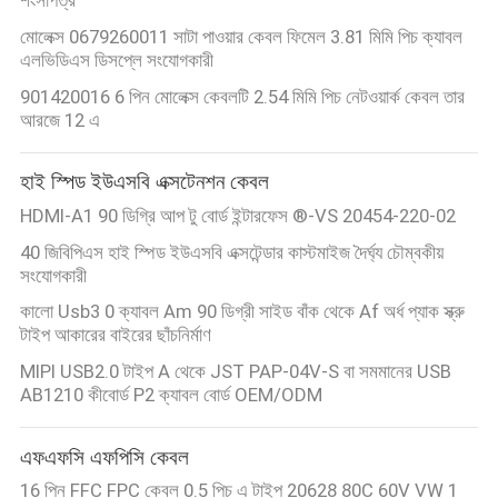
মোলেক্স 0679260011 সাটা পাওয়ার কেবল ফিমেল 3.81 মিমি পিচ ক্যাবল
এলভিডিএস ডিসপ্লে সংযোগকারী
901420016 6 পিন মোলেক্স কেবলটি 2.54 মিমি পিচ নেটওয়ার্ক কেবল তার
আরজে 12 এ
হাই স্পিড ইউএসবি এক্সটেনশন কেবল
HDMI-A1 90 ডিগ্রি আপ টু বোর্ড ইন্টারফেস ®-VS 20454-220-02
40 জিবিপিএস হাই স্পিড ইউএসবি এক্সটেন্ডার কাস্টমাইজ দৈর্ঘ্য চৌম্বকীয়
সংযোগকারী
কালো Usb3 0 ক্যাবল Am 90 ডিগ্রী সাইড বাঁক থেকে Af অর্ধ প্যাক স্ক্রু
টাইপ আকারের বাইরের ছাঁচনির্মাণ
MIPI USB2.0 টাইপ A থেকে JST PAP-04V-S বা সমমানের USB
AB1210 কীবোর্ড P2 ক্যাবল বোর্ড OEM/ODM
এফএফসি এফপিসি কেবল
16 পিন FFC FPC কেবল 0.5 পিচ এ টাইপ 20628 80C 60V VW 1