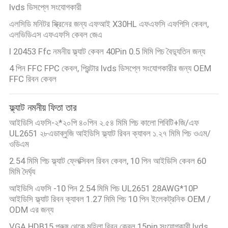
lvds ডিসপ্লে সংযোগকারী
এলসিডি মনিটর স্ক্রিনের জন্য এফআই X30HL এফএফসি এফপিসি কেবল,
এলভিডিএস এফএফসি কেবল জেএ
I 20453 Ffc নমনীয় ফ্ল্যাট কেবল 40Pin 0.5 মিমি পিচ বৈদ্যুতিন জন্য
4 পিন FFC FPC কেবল, প্রিন্টার lvds ডিসপ্লে সংযোগকারীর জন্য OEM
FFC রিবন কেবল
ফ্ল্যাট নমনীয় ফিতা তার
আইডিসি এফসি-২*২০পি ৪০পিন ২.৫৪ মিমি পিচ কালো পিবিটি+জি/এফ
UL2651 ২৮এডাব্লুজি আইডিসি ফ্ল্যাট রিবন ক্যাবল ১.২৭ মিমি পিচ ওএম/
ওডিএম
2.54 মিমি পিচ ফ্ল্যাট ফ্লেক্সিবল রিবন কেবল, 10 পিন আইডিসি কেবল 60
মিমি দৈর্ঘ্য
আইডিসি এফসি -10 পিন 2.54 মিমি পিচ UL2651 28AWG*10P
আইডিসি ফ্ল্যাট রিবন ক্যাবল 1.27 মিমি পিচ 10 পিন ইলেকট্রনিক OEM /
ODM এর জন্য
VGA HDB15 পুরুষ থেকে মহিলা রিবন কেবল 15pin সংযোগকারী lvds