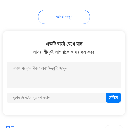
32
আরো দেখুন
হাই স্পিড ইউএসবি
এক্সটেনশন কেবল
একটি বার্তা রেখে যান
আমরা শীঘ্রই আপনাকে আবার কল করব!
31
এফএফসি এফপিসি কেবল