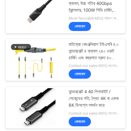
ক্যাবল, উচ্চ গতির 40Gbps
ট্রান্সফার, 100W পিডি চার্জিং,
33
সুরক্ষিত
Most favorable MOQ:পরিমাণ আলোচনাযোগ্য হতে পারে ((শুধুমাত্র কোম্পানি, ব্যক্তিগত ব্যবহারের পরিবর্তে)
যোগাযোগ
জেএসটি তারের জোতা
মাইক্রো কোএক্সিয়াল ইউএসবি ৪.০
থান্ডারবোল্ট ৪ ক্যাবল ২৪০ ওয়াট
চার্জিং এবং বজ্রপাত দ্রুত ৪০
জিবিপিএস ডাটা ট্রান্সফার সহ
Contact our sales MOQ:আলোচনাযোগ্য
যোগাযোগ
34
থান্ডারবোল্ট 4 40 গিগাবাইট /
মোলেক্স কেবল সমাবেশ
সেকেন্ডের গতি, দ্বৈত 4K বা একক
8K ডিসপ্লে সমর্থন করে
Contact our sales MOQ:আলোচনাযোগ্য
যোগাযোগ