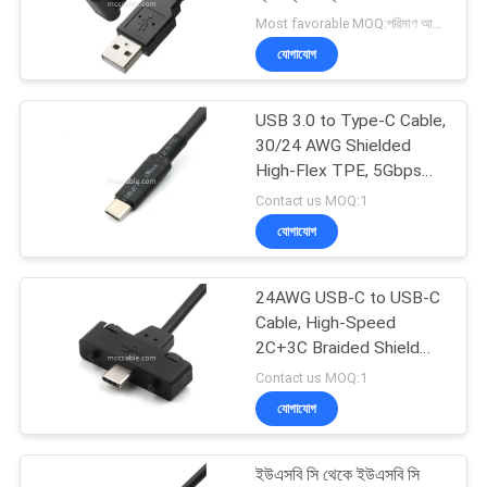
উদ্ধৃতি
Most favorable MOQ:পরিমাণ আলোচনাযোগ্য হতে পারে ((শুধুমাত্র কোম্পানি, ব্যক্তিগত ব্যবহারের পরিবর্তে)
অনুরোধ
যোগাযোগ
করুন
26
USB 3.0 to Type-C Cable,
থান্ডারবোল্ট ৪ ক্যাবল
সাইট
30/24 AWG Shielded
High-Flex TPE, 5Gbps
ম্যাপ
Data
Contact us MOQ:1
যোগাযোগ
গোপনীয়তা
নীতি
24AWG USB-C to USB-C
165
Cable, High-Speed
2C+3C Braided Shield
কাস্টম তারের জোতা
Assembly
Contact us MOQ:1
যোগাযোগ
ইউএসবি সি থেকে ইউএসবি সি