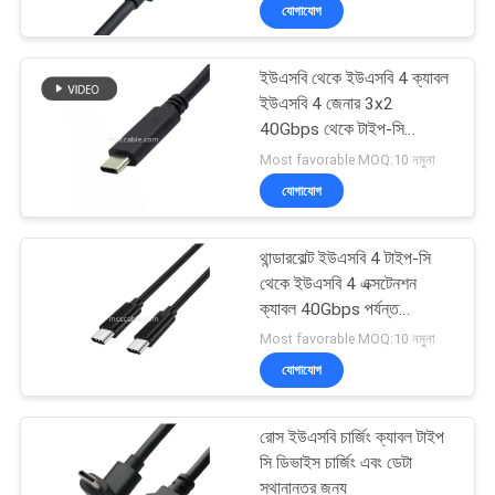
কাস্টমাইজ
যোগাযোগ
গুণমান
ইউএসবি থেকে ইউএসবি 4 ক্যাবল
নিয়ন্ত্রণ
157
ইউএসবি 4 জেনার 3x2
40Gbps থেকে টাইপ-সি
এলভিডিএস কেবল সভা
ইউএসবি 4.0 বজ্রপাত লোগো
আমাদের
Most favorable MOQ:10 নমুনা
কাস্টমাইজড OEM / ODM
যোগাযোগ
সাথে
যোগাযোগ
থান্ডারবোল্ট ইউএসবি 4 টাইপ-সি
থেকে ইউএসবি 4 এক্সটেনশন
খবর
ক্যাবল 40Gbps পর্যন্ত
7
ট্রান্সমিশন হার OEM / ODM
Most favorable MOQ:10 নমুনা
রঙের দৈর্ঘ্য কাস্টমাইজড
যোগাযোগ
মামলা
এমআইপিআই কেবল
রোস ইউএসবি চার্জিং ক্যাবল টাইপ
একটি
সি ডিভাইস চার্জিং এবং ডেটা
স্থানান্তর জন্য