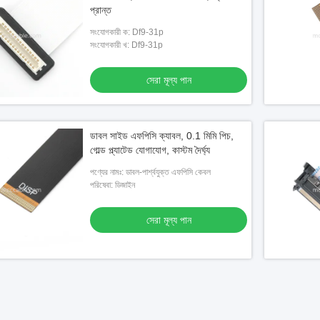
প্রান্ত
সংযোগকারী ক: Df9-31p
সংযোগকারী খ: Df9-31p
সেরা মূল্য পান
ডাবল সাইড এফপিসি ক্যাবল, 0.1 মিমি পিচ,
গোল্ড প্ল্যাটেড যোগাযোগ, কাস্টম দৈর্ঘ্য
পণ্যের নামঃ: ডাবল-পার্শ্বযুক্ত এফপিসি কেবল
পরিষেবা: ডিজাইন
সেরা মূল্য পান