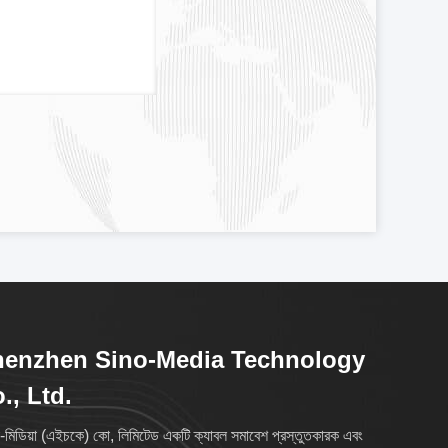
henzhen Sino-Media Technology
., Ltd.
-মিডিয়া (এইচকে) কো, লিমিটেড একটি ক্যাবল সমাবেশ প্রস্তুতকারক এবং