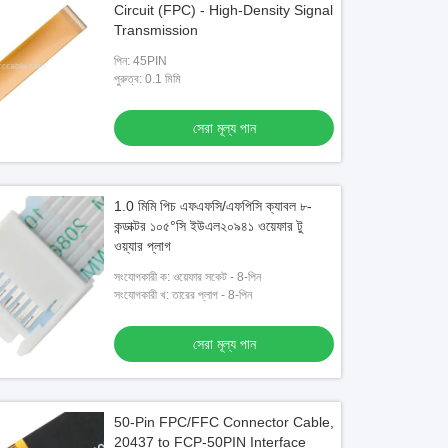
Circuit (FPC) - High-Density Signal
Transmission
পিন: 45PIN
পুরুত্ব: 0.1 মিমি
সেরা মূল্য পান
1.0 মিমি পিচ এফএফসি/এফপিসি ক্যাবল ৮-
কন্ডাক্টর ১০৫°সি ইউএল২০৯৪১ ওয়েফার টু
ওয়্যার প্লাগ
সংযোগকারী ক: ওয়েফার সকেট - 8-পিন
সংযোগকারী খ: তারের প্লাগ - 8-পিন
সেরা মূল্য পান
50-Pin FPC/FFC Connector Cable,
20437 to FCP-50PIN Interface