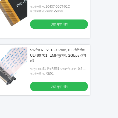
সংযোগকারী ক: 20437-050T-01C
সংযোগকারী খ: এফসিপি -50 পিন
সেরা মূল্য পান
51-পিন RE51 FFC কেবল, 0.5 মিমি পিচ,
UL489701, EMI-সুরক্ষিত, 2Gbps ডেটা
রেট
পণ্যের নাম: 51-পিন RE51 এফএফসি কেবল, 0.5 মিমি
পিচ
সংযোগকারী এ: RE51
সেরা মূল্য পান