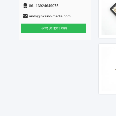
86--13924649075
andy@hksino-media.com
এখনই যোগাযোগ করুন