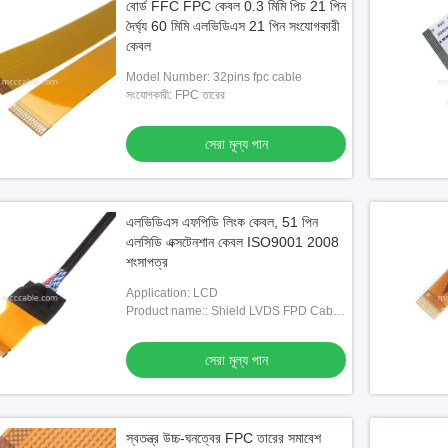
বোর্ড FFC FPC কেবল 0.3 মিমি পিচ 21 পিন
দৈর্ঘ্য 60 মিমি এলভিডিএস 21 পিন সংযোগকারী
কেবল
Model Number: 32pins fpc cable
সংযোগকারী: FPC তারের
সেরা মূল্য পান
এলভিডিএস এফপিডি লিংক কেবল, 51 পিন
এলসিডি এক্সটেনশান কেবল ISO9001 2008
শংসাপত্র
Application: LCD
Product name:: Shield LVDS FPD Cable
Dupont 51pin LCD Board extension
cable
সেরা মূল্য পান
স্বতন্ত্র উচ্চ-ঘনত্বের FPC তারের সমাবেশ