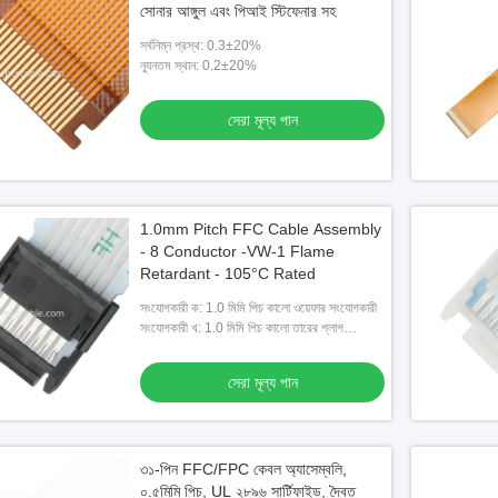
সোনার আঙ্গুল এবং পিআই স্টিফেনার সহ
সর্বনিম্ন প্রস্থ: 0.3±20%
ন্যূনতম স্থান: 0.2±20%
সেরা মূল্য পান
1.0mm Pitch FFC Cable Assembly
- 8 Conductor -VW-1 Flame
রক্ষিত FFC FPC ক্যাবল
Retardant - 105°C Rated
সংযোগকারী ক: 1.0 মিমি পিচ কালো ওয়েফার সংযোগকারী
সংযোগকারী খ: 1.0 মিমি পিচ কালো তারের প্লাগ
েরা মূল্য পান
সংযোগকারী
সেরা মূল্য পান
৩১-পিন FFC/FPC কেবল অ্যাসেম্বলি,
০.৫মিমি পিচ, UL ২৮৯৬ সার্টিফাইড, দ্বৈত