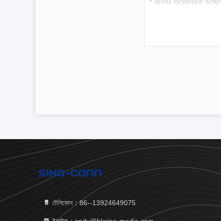
টেলিফোন：86--13924649075