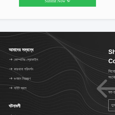
Submit Now
আমাদের সম্বন্ধে
S
কোম্পানির প্রোফাইল
Co
কারখানা পরিদর্শন
সিনো
সংকে
গুণমান নিয়ন্ত্রণ
সাইট ম্যাপ
যত ত
ঘটনাবলী