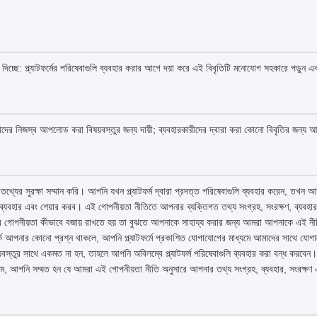
ে দিচ্ছে: প্ল্যাটফর্মের পরিষেবাগুলি ব্যবহার করার আগে দয়া করে এই বিবৃতিটি মনোযোগ সহকারে পড়ুন এ
র নিজস্ব আপলোড করা বিষয়বস্তুর জন্য দায়ী; ব্যবহারকারীদের দ্বারা করা কোনো বিবৃতির জন্য আ
তথ্যের সুরক্ষা সম্মান করি। আপনি যখন প্ল্যাটফর্ম দ্বারা প্রদত্ত পরিষেবাগুলি ব্যবহার করেন, তখন
্যবহার এবং শেয়ার করব। এই গোপনীয়তা নীতিতে আপনার ব্যক্তিগত তথ্য সংগ্রহ, সংরক্ষণ, ব্যবহার, শ
গোপনীয়তা কীভাবে বজায় রাখতে হয় তা বুঝতে আপনাকে সাহায্য করার জন্য আমরা আপনাকে এই নীতিটি 
কে আপনার কোনো প্রশ্ন থাকলে, আপনি প্ল্যাটফর্মে প্রকাশিত যোগাযোগের মাধ্যমে আমাদের সাথে য
স্তুর সাথে একমত না হন, তাহলে আপনি অবিলম্বে প্ল্যাটফর্ম পরিষেবাগুলি ব্যবহার করা বন্ধ করবেন। প
ধ্যমে, আপনি সম্মত হন যে আমরা এই গোপনীয়তা নীতি অনুসারে আপনার তথ্য সংগ্রহ, ব্যবহার, সংরক্ষণ