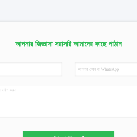
আপনার জিজ্ঞাসা সরাসরি আমাদের কাছে পাঠান