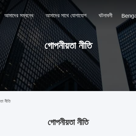
আমাদের সম্বন্ধে
আমাদের সাথে যোগাযোগ
ঘটনাবলী
Benga
গোপনীয়তা নীতি
া নীতি
গোপনীয়তা নীতি