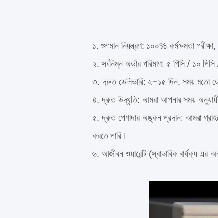
১. গুণমান নিয়ন্ত্রণ: ১০০% কর্মক্ষমতা প
২. সর্বনিম্ন অর্ডার পরিমাণ: ৫ পিসি / ১০ প
৩. দ্রুত ডেলিভারি: ২~১৫ দিন, সময় মতো ড
৪. দ্রুত উদ্ধৃতি: আমরা আপনার সময় অনুযায়
৫. দ্রুত পেশাদার অঙ্কন প্রদান: আমরা গ্রাহক
করতে পারি।
৬. আজীবন ওয়ারেন্টি (স্বাভাবিক বার্ধক্য এর অন্