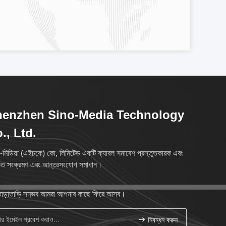
henzhen Sino-Media Technology
., Ltd.
-মিডিয়া (এইচকে) কো, লিমিটেড একটি ক্যাবল সমাবেশ প্রস্তুতকারক এবং
ত সংক্রমণ এবং আন্তঃসংযোগ সমাধান।
াড়াতাড়ি সম্ভব আমরা আপনার কাছে ফিরে আসব।
নিবন্ধন করুন