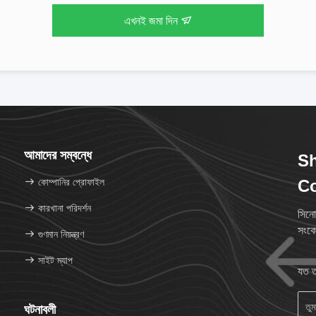
এখনই জমা দিন
আমাদের সম্বন্ধে
S
কোম্পানির প্রোফাইল
Co
কারখানা পরিদর্শন
সিনো
সংকে
গুণমান নিয়ন্ত্রণ
সাইট ম্যাপ
যত ত
ঘটনাবলী