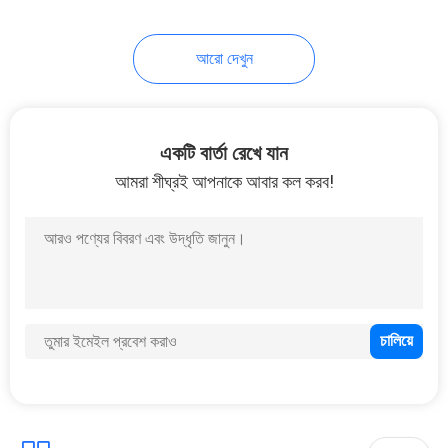
32
আরো দেখুন
হাই স্পিড ইউএসবি
এক্সটেনশন কেবল
একটি বার্তা রেখে যান
আমরা শীঘ্রই আপনাকে আবার কল করব!
31
এফএফসি এফপিসি কেবল