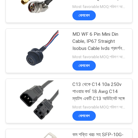
উদ্ধৃতি
এন পুরুষ প্লাগ ডান কোণ প্লাগ
Most favorable MOQ:পরিমাণ আলোচনাযোগ্য হতে পারে
অনুরোধ
যোগাযোগ
করুন
26
MD WF 6 Pin Mini Din
থান্ডারবোল্ট ৪ ক্যাবল
সাইট
Cable, IP67 Straight
Isobus Cable lvds প্রদর্শন
ম্যাপ
সংযোগকারী
Most favorable MOQ:পরিমাণ আলোচনাযোগ্য হতে পারে ((শুধুমাত্র কোম্পানি, ব্যক্তিগত ব্যবহারের পরিবর্তে)
যোগাযোগ
গোপনীয়তা
নীতি
C13 থেকে C14 10a 250v
165
পাওয়ার কর্ড 18 Awg C14
ম্যাটস একটি C13 আউটলেট সঙ্গে
কাস্টম তারের জোতা
Most favorable MOQ:পরিমাণ আলোচনাযোগ্য হতে পারে（কেবল কোম্পানি, ব্যক্তিগত ব্যবহারের পরিবর্তে)
যোগাযোগ
কম শক্তি খরচ সহ SFP-10G-