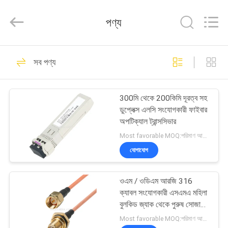
Sino-
Media
Technology
পণ্য
Co.,
Ltd..
All
Rights
বাড়ি
Reserved.
303
সব পণ্য
মাইক্রো কোক্সিয়াল কেবল
পণ্য
300মি থেকে 200কিমি দূরত্ব সহ
ডুপ্লেক্স এলসি সংযোগকারী ফাইবার
ভিডিও
অপটিক্যাল ট্রান্সসিভার
Most favorable MOQ:পরিমাণ আলোচনাযোগ্য হতে পারে
আমাদের
যোগাযোগ
77
সম্বন্ধে
ওএম / ওডিএম আরজি 316
এলভিডিএস ইডিপি কেবল
ক্যাবল সংযোগকারী এসএমএ মহিলা
কারখানা
বুলকিড জ্যাক থেকে পুরুষ সোজা
প্লাগ
পরিদর্শন
Most favorable MOQ:পরিমাণ আলোচনাযোগ্য হতে পারে