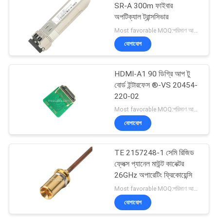
SR-A 300m ফাইবার
অপটিক্যাল ট্রান্সসিভার
33
Most favorable MOQ:পরিমাণ আলোচনাযোগ্য হতে পারে ((শুধুমাত্র কোম্পানি, ব্যক্তিগত ব্যবহারের পরিবর্তে)
যোগাযোগ
জেএসটি তারের জোতা
HDMI-A1 90 ডিগ্রি আপ টু
বোর্ড ইন্টারফেস ®-VS 20454-
220-02
Most favorable MOQ:পরিমাণ আলোচনাযোগ্য হতে পারে
যোগাযোগ
34
TE 2157248-1 সেমি রিজিড
মোলেক্স কেবল সমাবেশ
ফ্লেক্স প্যানেল মাউন্ট কানেক্টর
26GHz অপারেটিং ফ্রিকোয়েন্সি
Most favorable MOQ:পরিমাণ আলোচনাযোগ্য হতে পারে
যোগাযোগ