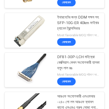
যোগাযোগ
গুণমান
ইথারনেটের জন্য DDM সক্ষম সহ
নিয়ন্ত্রণ
157
SFP-10G-ER 40km ফাইবার
চ্যানেল ট্রান্সসিভার
এলভিডিএস কেবল সভা
আমাদের
Most favorable MOQ:পরিমাণ আলোচনাযোগ্য হতে পারে ((শুধুমাত্র কোম্পানি, ব্যক্তিগত ব্যবহারের পরিবর্তে)
যোগাযোগ
সাথে
যোগাযোগ
DF81-30P-LCH মাইক্রো
কোক্সিয়াল কেবল সংযোগকারী হালকা
খবর
হলুদ লাল রঙ
7
Most favorable MOQ:পরিমাণ আলোচনাযোগ্য হতে পারে（কেবল কোম্পানি, ব্যক্তিগত ব্যবহারের পরিবর্তে)
যোগাযোগ
মামলা
এমআইপিআই কেবল
আরএফ সংযোগকারী এলএমআর
একটি
-২৪০ লো লস আরএফ ক্যাবল
কালো এসএমএ পুরুষ সোজা প্লাগ টু