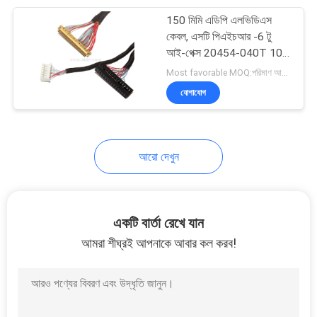
150 মিমি এডিপি এলভিডিএস
32
কেবল, এসটি পিএইচআর -6 টু
হাই স্পিড ইউএসবি
আই-পেক্স 20454-040T 10.1
"বোর্ড
Most favorable MOQ:পরিমাণ আলোচনাযোগ্য হতে পারে
এক্সটেনশন কেবল
যোগাযোগ
আরো দেখুন
31
এফএফসি এফপিসি কেবল
একটি বার্তা রেখে যান
আমরা শীঘ্রই আপনাকে আবার কল করব!