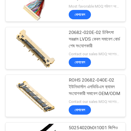
উদ্ধৃতি
ডিএফ 19-30s বিচ্ছিন্ন তারের
Most favorable MOQ:পরিমাণ আলোচনাযোগ্য হতে পারে ((শুধুমাত্র কোম্পানি, ব্যক্তিগত ব্যবহারের পরিবর্তে)
অনুরোধ
এলভিডিএস কেবল
যোগাযোগ
করুন
26
20682-020E-02 চিকিৎসা
থান্ডারবোল্ট ৪ ক্যাবল
সাইট
সরঞ্জাম LVDS কেবল সমাবেশ বোর্ড
শেষ সংযোগকারী
ম্যাপ
Contact our sales MOQ:আলোচনাযোগ্য
যোগাযোগ
গোপনীয়তা
নীতি
ROHS 20682-040E-02
165
ইউনিভার্সাল এলভিডিএস ক্যাবল
সংযোগকারী সমাবেশ OEM/ODM
কাস্টম তারের জোতা
Contact our sales MOQ:আলোচনাযোগ্য
যোগাযোগ
50254020h0t1001 জিপিও