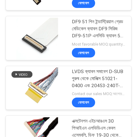
যোগাযোগ
গুণমান
DF9 51 পিন ইন্ডাস্ট্রিয়াল গ্রেড
নিয়ন্ত্রণ
157
মেডিকেল ক্যাবল DF9 সিরিজ
DF9-51P এলসিডি ক্যাবল 51
এলভিডিএস কেবল সভা
পিন মহিলা হটবার ফ্ল্যাট ক্যাবল
আমাদের
Most favorable MOQ:quantity can be negotiable（Only Company, instead of personal use)
যোগাযোগ
সাথে
যোগাযোগ
LVDS ক্যাবল সমাবেশ D-SUB
পুরুষ থেকে মোলিক্স 51021-
খবর
0400 এবং 20453-240T-01
7
ওয়্যার সংযোগকারী OEM /
Contact our sales MOQ:আলোচনাযোগ্য
ODM
যোগাযোগ
মামলা
এমআইপিআই কেবল
এক্সটেনশন এইচআরএস 30
একটি
পিআইএন এলভিডিএস কেবল
এসেম্বলি, ডিফ 19-30 থেকে