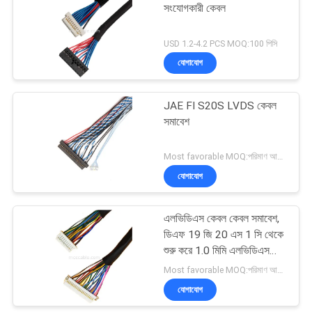
সংযোগকারী কেবল
33
USD 1.2-4.2 PCS MOQ:100 পিসি
যোগাযোগ
জেএসটি তারের জোতা
JAE FI S20S LVDS কেবল
সমাবেশ
Most favorable MOQ:পরিমাণ আলোচনাযোগ্য হতে পারে ((শুধুমাত্র কোম্পানি, ব্যক্তিগত ব্যবহারের পরিবর্তে)
যোগাযোগ
34
এলভিডিএস কেবল কেবল সমাবেশ,
মোলেক্স কেবল সমাবেশ
ডিএফ 19 জি 20 এস 1 সি থেকে
শুরু করে 1.0 মিমি এলভিডিএস
ডিসপ্লে কেবল
Most favorable MOQ:পরিমাণ আলোচনাযোগ্য হতে পারে
যোগাযোগ