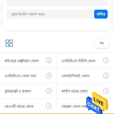
21
ফ্ল্যাট নমনীয় ফিতা তার
সব
27
মাইক্রো কোক্সিয়াল কেবল
এলভিডিএস ইডিপি কেবল
পাওয়ার কর্ড
এলভিডিএস কেবল সভা
এমআইপিআই কেবল
থান্ডারবোল্ট ৪ ক্যাবল
কাস্টম তারের জোতা
জেএসটি তারের জোতা
মোলেক্স কেবল সমাবেশ
45