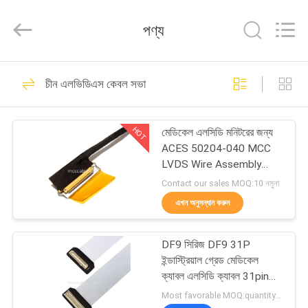
Sino-
Media
Technology
পণ্য
Co.,
Ltd..
All
Rights
বাড়ি
Reserved.
303
চীন এলভিডিএস কেবল সভা
মাইক্রো কোক্সিয়াল কেবল
পণ্য
HOT
মেডিকেল এলসিডি মনিটরের জন্য
ACES 50204-040 MCC
ভিডিও
LVDS Wire Assembly
ISO13485
Contact our sales MOQ:10 নমুনা
আমাদের
এখন অনুসন্ধান করুন
77
সম্বন্ধে
DF9 সিরিজ DF9 31P
এলভিডিএস ইডিপি কেবল
ইন্ডাস্ট্রিয়াল গ্রেড মেডিকেল
কারখানা
ক্যাবল এলসিডি ক্যাবল 31pin
মহিলা হটবার ফ্ল্যাট ক্যাবল
পরিদর্শন
Most favorable MOQ:quantity can be negotiable（Only Company, instead of personal use)