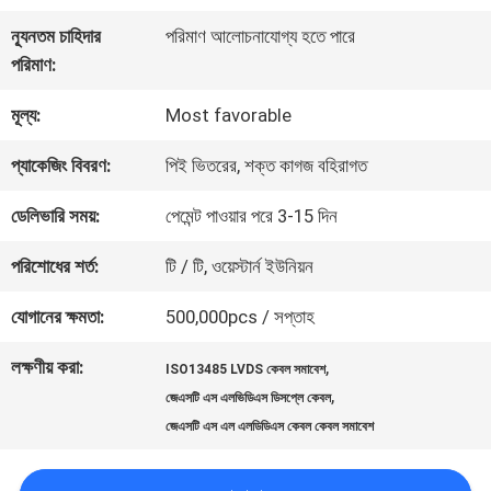
কারখানা
ন্যূনতম চাহিদার
পরিমাণ আলোচনাযোগ্য হতে পারে
পরিদর্শন
পরিমাণ:
মূল্য:
Most favorable
গুণমান
প্যাকেজিং বিবরণ:
পিই ভিতরের, শক্ত কাগজ বহিরাগত
নিয়ন্ত্রণ
ডেলিভারি সময়:
পেমেন্ট পাওয়ার পরে 3-15 দিন
আমাদের
পরিশোধের শর্ত:
টি / টি, ওয়েস্টার্ন ইউনিয়ন
সাথে
যোগানের ক্ষমতা:
500,000pcs / সপ্তাহ
যোগাযোগ
লক্ষণীয় করা:
,
ISO13485 LVDS কেবল সমাবেশ
,
জেএসটি এস এলভিডিএস ডিসপ্লে কেবল
জেএসটি এস এল এলডিডিএস কেবল কেবল সমাবেশ
খবর