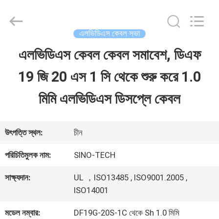
Shenzhen
Sino-
Media
Technology
এলভিডিএস কেবল সভা
Co.,
Ltd..
এলভিডিএস কেবল কেবল সমাবেশ, ডিএফ
বাড়ি
All
Rights
19 জি 20 এস 1 সি থেকে শুরু করে 1.0
Reserved.
পণ্য
মিমি এলভিডিএস ডিসপ্লে কেবল
ভিডিও
উৎপত্তি স্থল:
চীন
পরিচিতিমুলক নাম:
SINO-TECH
আমাদের
সাক্ষ্যদান:
UL ，ISO13485 , ISO9001.2005 ,
সম্বন্ধে
ISO14001
মডেল নম্বার:
DF19G-20S-1C থেকে Sh 1.0 মিমি