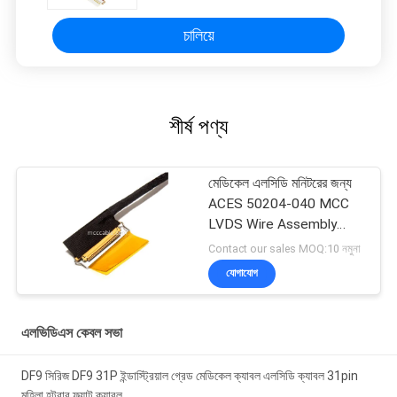
চালিয়ে
শীর্ষ পণ্য
মেডিকেল এলসিডি মনিটরের জন্য
ACES 50204-040 MCC
LVDS Wire Assembly
ISO13485
Contact our sales MOQ:10 নমুনা
যোগাযোগ
এলভিডিএস কেবল সভা
DF9 সিরিজ DF9 31P ইন্ডাস্ট্রিয়াল গ্রেড মেডিকেল ক্যাবল এলসিডি ক্যাবল 31pin
মহিলা হটবার ফ্ল্যাট ক্যাবল