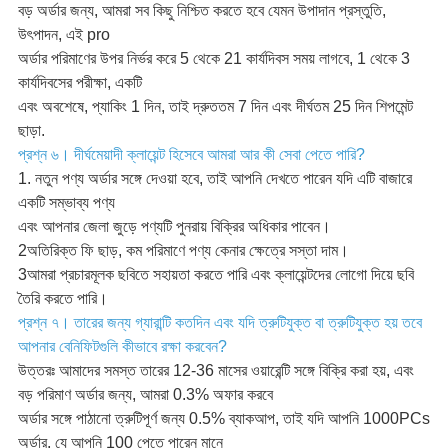
বড় অর্ডার জন্য, আমরা সব কিছু নিশ্চিত করতে হবে যেমন উপাদান প্রস্তুতি,
উৎপাদন, এই pro
অর্ডার পরিমাণের উপর নির্ভর করে 5 থেকে 21 কার্যদিবস সময় লাগবে, 1 থেকে 3
কার্যদিবসের পরীক্ষা, একটি
এবং অবশেষে, প্যাকিং 1 দিন, তাই দ্রুততম 7 দিন এবং দীর্ঘতম 25 দিন শিপমেন্ট
ছাড়া.
প্রশ্ন ৬। দীর্ঘমেয়াদী ক্লায়েন্ট হিসেবে আমরা আর কী সেবা পেতে পারি?
1. নতুন পণ্য অর্ডার সঙ্গে দেওয়া হবে, তাই আপনি দেখতে পারেন যদি এটি বাজারে
একটি সম্ভাব্য পণ্য
এবং আপনার জেলা জুড়ে পণ্যটি পুনরায় বিক্রির অধিকার পাবেন।
2অতিরিক্ত ফি ছাড়, কম পরিমাণে পণ্য কেনার ক্ষেত্রে সস্তা দাম।
3আমরা প্রচারমূলক ছবিতে সহায়তা করতে পারি এবং ক্লায়েন্টদের লোগো দিয়ে ছবি
তৈরি করতে পারি।
প্রশ্ন ৭। তারের জন্য গ্যারান্টি কতদিন এবং যদি ত্রুটিযুক্ত বা ত্রুটিযুক্ত হয় তবে
আপনার বেনিফিটগুলি কীভাবে রক্ষা করবেন?
উত্তরঃ আমাদের সমস্ত তারের 12-36 মাসের ওয়ারেন্টি সঙ্গে বিক্রি করা হয়, এবং
বড় পরিমাণ অর্ডার জন্য, আমরা 0.3% অফার করবে
অর্ডার সঙ্গে পাঠানো ত্রুটিপূর্ণ জন্য 0.5% ব্যাকআপ, তাই যদি আপনি 1000PCs
অর্ডার, যে আপনি 100 পেতে পারেন মানে