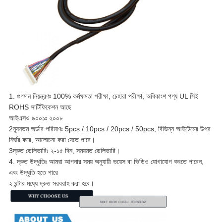
1. গুণমান নিয়ন্ত্রণঃ 100% কর্মক্ষমতা পরীক্ষা, চেহারা পরীক্ষা, অধিকাংশ পণ্য UL সিই
ROHS সার্টিফিকেশন আছে
আইএসও ৯০০১ঃ ২০০৮
2ন্যূনতম অর্ডার পরিমাণঃ 5pcs / 10pcs / 20pcs / 50pcs, বিভিন্ন আইটেমের উপর
নির্ভর করে, আলোচনা করা যেতে পারে।
3দ্রুত ডেলিভারিঃ ২-১৫ দিন, সময়মত ডেলিভারি।
4. দ্রুত উদ্ধৃতিঃ আমরা আপনার সময় অনুযায়ী ভয়েস বা ভিডিও যোগাযোগ করতে পারেন,
এবং উদ্ধৃতি হতে পারে
২ ঘন্টার মধ্যে দ্রুত সরবরাহ করা হবে।