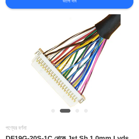
ভালো দাম
মামলা
একটি
উদ্ধৃতি
অনুরোধ
করুন
সাইট
ম্যাপ
পণ্যের বর্ণনা
গোপনীয়তা
DF19G-20S-1C থেকে Jst Sh 1.0mm Lvds