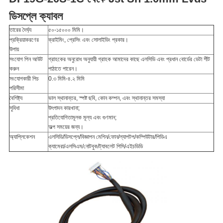
ডিসপ্লে ক্যাবল
নীতি
তারের দৈর্ঘ্য
৫০-১৫০০০ মিমি।
প্রক্রিয়াকরণের
ক্রাইমিং, প্রেসিং এবং সোলাইডিং প্রকার।
উপায়
সংযোগ পিন আউট
গ্রাহকের অনুরোধ অনুযায়ী গ্রাহক আমাদের কাছে এলসিডি এবং প্রধান বোর্ডের ডেটা শীট
করুন
পাঠাতে পারেন।
সংযোগকারী পিচ
0.৩ মিমি-৪.২ মিমি
পরিসীমা
বৈশিষ্ট্য
ভাল স্থানান্তর, স্পষ্ট ছবি, কোন কম্পন, এবং স্থানান্তর সমস্যা
সুবিধা
উৎপাদন কারখানা;
প্রতিযোগিতামূলক মূল্য এবং গুণমান;
অল্প সময়ের জন্য।
অ্যাপ্লিকেশন
এলসিডি/ডিসপ্লে/বিজ্ঞাপন মেশিন/ফোন/ল্যাপটপ/কম্পিউটার/পিডিএ
ক্যামেরা/এলসিএম/নোটবুক/ট্যাবলেট পিসি/এইচডিডি