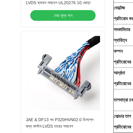
LVDS ক্যাবল সমাবেশ UL20276 10 জোড়া
ভোল্টেজ
সেরা মূল্য পান
প্রতিরোধ কর
সমকামিতার
স্থায়িত্ব
কম্পন
প্রতিরোধের
আর্দ্রতা
প্রতিরোধের
তাপমাত্রা চক
সোল্ডার তাপ
JAE & DF13 সহ P320HVN02.0 ডিসপ্লে
জন্য কাস্টম LVDS তারের সমাবেশ
প্রতিরোধের