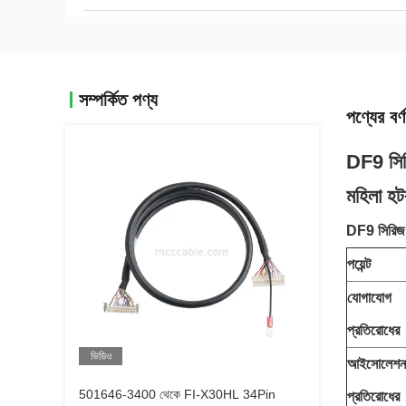
সম্পর্কিত পণ্য
পণ্যের বর্ণ
DF9 সির
মহিলা হটব
DF9 সিরিজ
পয়েন্ট
যোগাযোগ
প্রতিরোধের
ভিডিও
আইসোলেশন
501646-3400 থেকে FI-X30HL 34Pin
প্রতিরোধের