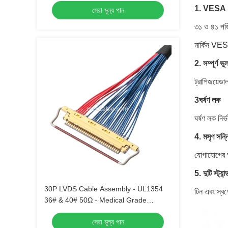
1. VESA FPDI
সেরা মূল্য পান
৩১ ও ৪১ পজিশ
মার্কিন VESA
2. সম্পূর্ণ ভ
ট্রাপিজয়েডা
3ঘর্ষণ লক
ঘর্ষণ লক নি
4. মসৃণ সন্
যোগাযোগের অ
5. দুটি স্ট্যা
30P LVDS Cable Assembly - UL1354
টিন এবং স্বর
36# & 40# 50Ω - Medical Grade
Compatible
সেরা মূল্য পান