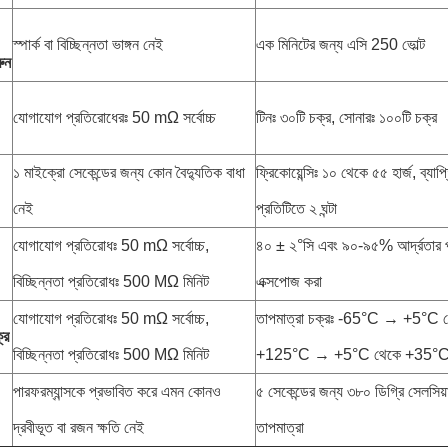
স্পার্ক বা বিচ্ছিন্নতা ভাঙ্গন নেই
এক মিনিটের জন্য এসি 250 ভোল্ট
ুন
যোগাযোগ প্রতিরোধেরঃ 50 mΩ সর্বোচ্চ
টিনঃ ৩০টি চক্র, সোনারঃ ১০০টি চক্র
১ মাইক্রো সেকেন্ডের জন্য কোন বৈদ্যুতিক বাধা
ফ্রিকোয়েন্সিঃ ১০ থেকে ৫৫ হার্জ, ব্যা
নেই
প্রতিটিতে ২ ঘন্টা
যোগাযোগ প্রতিরোধঃ 50 mΩ সর্বোচ্চ,
৪০ ± ২°সি এবং ৯০-৯৫% আর্দ্রতার পর
বিচ্ছিন্নতা প্রতিরোধঃ 500 MΩ মিনিট
এক্সপোজ করা
যোগাযোগ প্রতিরোধঃ 50 mΩ সর্বোচ্চ,
তাপমাত্রা চক্রঃ -65°C → +5°
্র
বিচ্ছিন্নতা প্রতিরোধঃ 500 MΩ মিনিট
+125°C → +5°C থেকে +35°C, 
পারফরম্যান্সকে প্রভাবিত করে এমন কোনও
৫ সেকেন্ডের জন্য ৩৮০ ডিগ্রি সেলসিয
দ্রবীভূত বা রজন ক্ষতি নেই
তাপমাত্রা