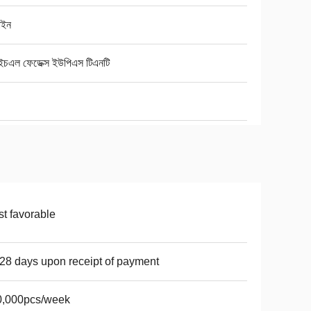
াইন
ইচএল ফেডেক্স ইউপিএস টিএনটি
t favorable
28 days upon receipt of payment
0,000pcs/week