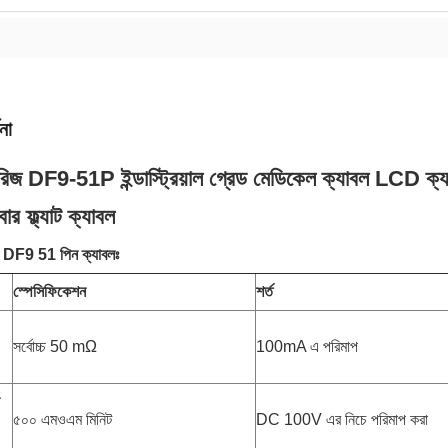
না
িজ DF9-51P ইন্ডাস্ট্রিয়াল গ্রেড মেডিকেল ক্যাবল LCD ক
ার ফ্ল্যাট ক্যাবল
 DF9 51 পিন ক্যাবলঃ
স্পেসিফিকেশন
শর্ত
সর্বোচ্চ 50 mΩ
100mA এ পরিমাপ
৫০০ এমওএম মিনিট
DC 100V এর নিচে পরিমাপ করা