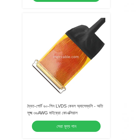
দ্বৈত-পোর্ট ৬০-পিন LVDS কেবল অ্যাসেম্বলি - অতি
সূক্ষ্ম ৩৬AWG মাইক্রো কোএক্সিয়াল
সেরা মূল্য পান