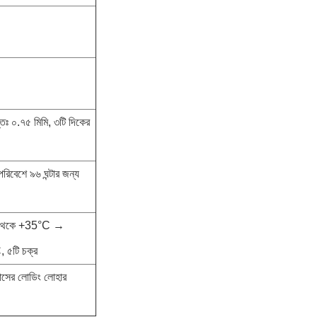
প্তিঃ ০.৭৫ মিমি, ৩টি দিকের
িবেশে ৯৬ ঘন্টার জন্য
C থেকে +35°C →
৫টি চক্র
়াসের লোডিং লোহার