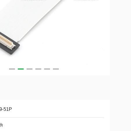
9-51P
মি