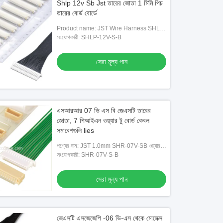
Shlp 12v Sb Jst তারের জোতা 1 মিমি পিচ
তারের বোর্ড বোর্ডে
Product name: JST Wire Harness SHLP-
12V-S-B 1.0mm pin Wire to Board cable
সংযোগকারী: SHLP-12V-S-B
assembly
সেরা মূল্য পান
এসআরআর 07 ভি এস বি জেএসটি তারের
জোতা, 7 পিআইএন ওয়্যার টু বোর্ড কেবল
সমাবেশগুলি lies
পণ্যের নাম: JST 1.0mm SHR-07V-SB ওয়্যার টু
বোর্ড টাইপ কানেক্টর কেবল লিড প্লাগ পুরুষ মহিলা ওয়্যার
সংযোগকারী: SHR-07V-S-B
হারনেস
সেরা মূল্য পান
জেএসটি এসজেজেপি -06 ভি-এস থেকে মোলেক্স