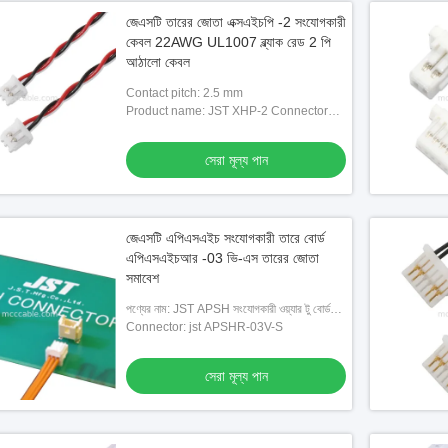
জেএসটি তারের জোতা এক্সএইচপি -2 সংযোগকারী
কেবল 22AWG UL1007 ব্ল্যাক রেড 2 পি
আঠালো কেবল
Contact pitch: 2.5 mm
Product name: JST XHP-2 Connector
cable
সেরা মূল্য পান
জেএসটি এপিএসএইচ সংযোগকারী তারে বোর্ড
এপিএসএইচআর -03 ভি-এস তারের জোতা
সমাবেশ
পণ্যের নাম: JST APSH সংযোগকারী ওয়্যার টু বোর্ড
APSHR-03V-S ওয়্যার জোতা সমাবেশ
Connector: jst APSHR-03V-S
সেরা মূল্য পান