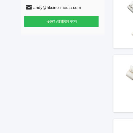
andy@hksino-media.com
এখনই যোগাযোগ করুন