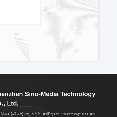
henzhen Sino-Media Technology
., Ltd.
-মিডিয়া (এইচকে) কো, লিমিটেড একটি ক্যাবল সমাবেশ প্রস্তুতকারক এবং