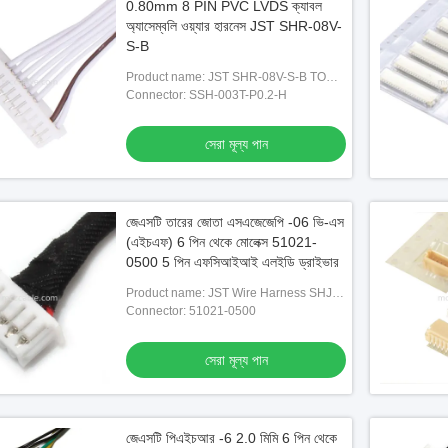
0.80mm 8 PIN PVC LVDS ক্যাবল
অ্যাসেম্বলি ওয়্যার হারনেস JST SHR-08V-
S-B
Product name: JST SHR-08V-S-B TO
molex 51021-1000
Connector: SSH-003T-P0.2-H
সেরা মূল্য পান
জেএসটি তারের জোতা এসএজেজেপি -06 ভি-এস
(এইচএফ) 6 পিন থেকে মোলেক্স 51021-
0500 5 পিন এফসিআইআই এলইডি ড্রাইভার
Product name: JST Wire Harness SHJP-
06V-S(HF) 6pin To Molex 51021-0500
Connector: 51021-0500
5pin FCII LED Driver To LCD Panel
Cable
সেরা মূল্য পান
জেএসটি পিএইচআর -6 2.0 মিমি 6 পিন থেকে