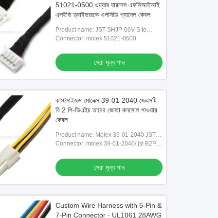
51021-0500 ওয়্যার হারনেস এফসিআইআই
এলইডি ড্রাইভারকে এলসিডি প্যানেল কেবল
Product name: JST SHJP-06V-S to
51021-0500 Wire Harness FCII LED
Connector: molex 51021-0500
Driver to LCD Panel Cable
সেরা মূল্য পান
কাস্টমাইজড মোলেক্স 39-01-2040 জেএসটি
বি 2 পি-ভিএইচ তারের জোতা কনসোল পাওয়ার
কেবল
Product name: Molex 39-01-2040 JST
B2P-VH Wire Harness Console Power
Connector: molex 39-01-2040/ jst B2P-
Cable
VH
সেরা মূল্য পান
Custom Wire Harness with 5-Pin &
7-Pin Connector - UL1061 28AWG