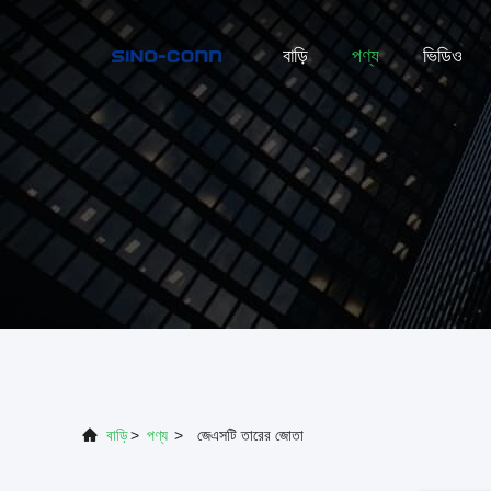
বাড়ি
পণ্য
ভিডিও
বাড়ি
>
পণ্য
>
জেএসটি তারের জোতা