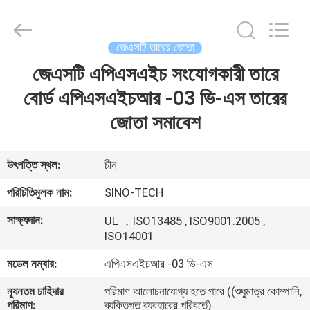
Sino-
Media
Technology
Co.,
Ltd..
জেএসটি তারের জোতা
All
Rights
জেএসটি এপিএসএইচ সংযোগকারী তারে
বাড়ি
Reserved.
বোর্ড এপিএসএইচআর -03 ভি-এস তারের
পণ্য
জোতা সমাবেশ
ভিডিও
উৎপত্তি স্থল:
চীন
পরিচিতিমুলক নাম:
SINO-TECH
আমাদের
সাক্ষ্যদান:
UL ，ISO13485 , ISO9001.2005 ,
সম্বন্ধে
ISO14001
মডেল নম্বার:
এপিএসএইচআর -03 ভি-এস
কারখানা
ন্যূনতম চাহিদার
পরিমাণ আলোচনাযোগ্য হতে পারে ((শুধুমাত্র কোম্পানি,
পরিদর্শন
পরিমাণ:
ব্যক্তিগত ব্যবহারের পরিবর্তে)