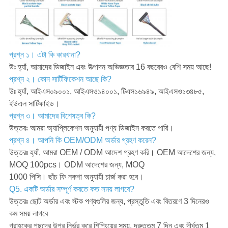
প্রশ্ন ১। এটা কি কারখানা?
উঃ হ্যাঁ, আমাদের ডিজাইন এবং উত্পাদন অভিজ্ঞতার 16 বছরেরও বেশি সময় আছে!
প্রশ্ন ২। কোন সার্টিফিকেশন আছে কি?
উঃ হ্যাঁ, আইএস০৯০০১, আইএসও১৪০০১, টিএস১৬৯৪৯, আইএসও১৩৪৮৫,
ইউএল সার্টিফাইড।
প্রশ্ন ৩। আমাদের বিশেষত্ব কি?
উত্তরঃ আমরা অ্যাপ্লিকেশন অনুযায়ী পণ্য ডিজাইন করতে পারি।
প্রশ্ন ৪। আপনি কি OEM/ODM অর্ডার গ্রহণ করেন?
উত্তরঃ হ্যাঁ, আমরা OEM / ODM আদেশ গ্রহণ করি। OEM আদেশের জন্য,
MOQ 100pcs। ODM আদেশের জন্য, MOQ
1000 পিসি। ছাঁচ ফি নকশা অনুযায়ী চার্জ করা হবে।
Q5. একটি অর্ডার সম্পূর্ণ করতে কত সময় লাগবে?
উত্তরঃ ছোট অর্ডার এবং স্টক পণ্যগুলির জন্য, প্রস্তুতি এবং বিতরণে 3 দিনেরও
কম সময় লাগবে
গ্রাহকের পছন্দের উপর নির্ভর করে শিপিংয়ের সময়, দ্রুততম 7 দিন এবং দীর্ঘতম 1