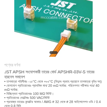
উদ্ধৃতি
অনুরোধ
করুন
সাইট
ম্যাপ
গোপনীয়তা
নীতি
পণ্যের বর্ণনা
ST APSH সংযোগকারী তারের বোর্ড APSHR-03V-S তারের
J
হারনেস সমাবেশ
• তাপমাত্রা পরিসীমাঃ -২৫°C থেকে +৮৫°C (বিদ্যুৎ প্রবাহ প্রয়োগে তাপমাত্রা বৃদ্ধি সহ)
• যোগাযোগ প্রতিরোধেরঃ প্রাথমিক মান/ 20 mΩ সর্বোচ্চ. পরিবেশগত পরীক্ষার পরে/ 40
mΩ সর্বোচ্চ.
• বিচ্ছিন্নতা প্রতিরোধেরঃ 100 MΩ মিনিট।
• প্রতিরোধের ভোল্টেজঃ 500 VAC/মিনিট
• প্রযোজ্য তারেরঃ কন্ডাক্টর আকার / AWG # 32 থেকে # 28 আইসোলেশন ওডি / 0.4
থেকে 0.8 মিমি