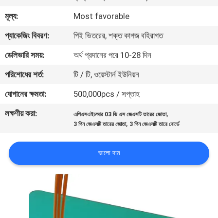
মূল্য:
Most favorable
গুণমান
প্যাকেজিং বিবরণ:
পিই ভিতরের, শক্ত কাগজ বহিরাগত
নিয়ন্ত্রণ
ডেলিভারি সময়:
অর্থ প্রদানের পরে 10-28 দিন
আমাদের
পরিশোধের শর্ত:
টি / টি, ওয়েস্টার্ন ইউনিয়ন
সাথে
যোগানের ক্ষমতা:
500,000pcs / সপ্তাহ
যোগাযোগ
লক্ষণীয় করা:
,
এপিএসএইচআর 03 ভি এস জেএসটি তারের জোতা
,
3 পিন জেএসটি তারের জোতা
3 পিন জেএসটি তারে বোর্ডে
খবর
ভালো দাম
মামলা
একটি