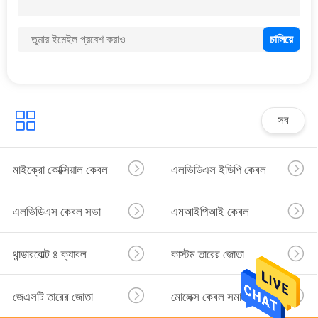
21
ফ্ল্যাট নমনীয় ফিতা তার
সব
27
মাইক্রো কোক্সিয়াল কেবল
এলভিডিএস ইডিপি কেবল
পাওয়ার কর্ড
এলভিডিএস কেবল সভা
এমআইপিআই কেবল
থান্ডারবোল্ট ৪ ক্যাবল
কাস্টম তারের জোতা
জেএসটি তারের জোতা
মোলেক্স কেবল সমাবেশ
45