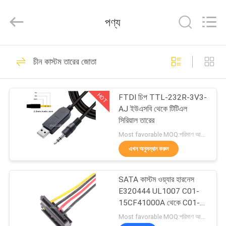
Sino-
Media
Technology
পণ্য
Co.,
Ltd..
All
Rights
বাড়ি
Reserved.
303
চীন কাস্টম তারের জোতা
মাইক্রো কোক্সিয়াল কেবল
পণ্য
HOT
FTDI চিপ TTL-232R-3V3-
AJ ইউএসবি থেকে টিটিএল
ভিডিও
সিরিয়াল তারের
Most favorable MOQ:পরিমাণ আলোচনাযোগ্য হতে পারে ((শুধুমাত্র কোম্পানি, ব্যক্তিগত ব্যবহারের পরিবর্তে)
আমাদের
এখন অনুসন্ধান করুন
77
সম্বন্ধে
SATA কাস্টম ওয়্যার হারনেস
এলভিডিএস ইডিপি কেবল
E320444 UL1007 C01-
কারখানা
15CF41000A থেকে C01-
H-157F100A
পরিদর্শন
Most favorable MOQ:পরিমাণ আলোচনাযোগ্য হতে পারে