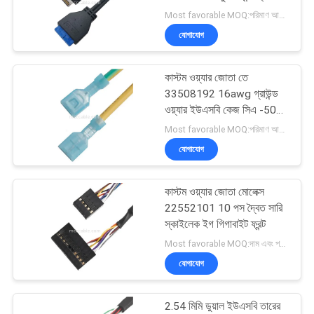
উদ্ধৃতি
শিরোনাম তারের জোতা
Most favorable MOQ:পরিমাণ আলোচনাযোগ্য হতে পারে ((শুধুমাত্র কোম্পানি, ব্যক্তিগত ব্যবহারের পরিবর্তে)
অনুরোধ
যোগাযোগ
করুন
26
কাস্টম ওয়্যার জোতা তে
থান্ডারবোল্ট ৪ ক্যাবল
সাইট
33508192 16awg গ্রাউন্ড
ওয়্যার ইউএসবি কেজ সিএ -50
ম্যাপ
জেডসিএস
Most favorable MOQ:পরিমাণ আলোচনাযোগ্য হতে পারে
যোগাযোগ
গোপনীয়তা
নীতি
কাস্টম ওয়্যার জোতা মোলেক্স
165
22552101 10 পস দ্বৈত সারি
স্কাইলেক ইগ গিগাবাইট ফ্রন্ট
কাস্টম তারের জোতা
Most favorable MOQ:দাম এবং পরিমাণ আলোচনা সাপেক্ষে
যোগাযোগ
2.54 মিমি ডুয়াল ইউএসবি তারের