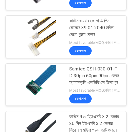
যোগাযোগ
গুণমান
কাস্টম ওয়্যার জোতা 4 পিন
নিয়ন্ত্রণ
157
মোলেক্স 39 01 2040 মহিলা
থেকে পুরুষ কেবল
এলভিডিএস কেবল সভা
আমাদের
Most favorable MOQ:পরিমাণ আলোচনাযোগ্য হতে পারে
যোগাযোগ
সাথে
যোগাযোগ
Samtec QSH-030-01-F
D 30pin 60pin 90pin কেবল
খবর
অ্যাসেম্বলি এলভিডিএস ডিসপ্লে
7
সংযোগকারী
Most favorable MOQ:পরিমাণ আলোচনাযোগ্য হতে পারে
যোগাযোগ
মামলা
এমআইপিআই কেবল
কাস্টম 9.5 "ইউএসবি 3.2 জেনার
একটি
20 পিন ইউএসবি 3.2 জেনার
শিরোনাম মহিলা পুরুষ ফ্রন্ট প্যানেল