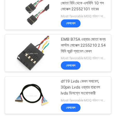
জোতা বিবি থেকে এসবিসি 10 পস
মোলেক্স 22552101 তারের
33
Most favorable MOQ:পরিমাণ আলোচনাযোগ্য হতে পারে
যোগাযোগ
জেএসটি তারের জোতা
EMB B75A ওয়্যার জোতা জন্য
কাস্টম মোলেক্স 2255210 2.54
মিমি ফ্রন্ট প্যানেল কেবল
Most favorable MOQ:পরিমাণ আলোচনাযোগ্য হতে পারে
যোগাযোগ
34
df19 Lvds কেবল সমাবেশ,
মোলেক্স কেবল সমাবেশ
30pin Lvds ওয়্যার হারনেস
lvds ডিসপ্লে সংযোগকারী
Most favorable MOQ:পরিমাণ আলোচনাযোগ্য হতে পারে
যোগাযোগ