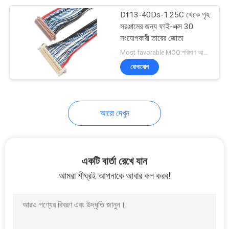
Df13-40Ds-1.25C থেকে গৃহ
32
সরঞ্জামের জন্য ফাই-এক্স 30
হাই স্পিড ইউএসবি
সংযোগকারী তারের জোতা
Most favorable MOQ:পরিমাণ আলোচনাযোগ্য হতে পারে
এক্সটেনশন কেবল
যোগাযোগ
আরো দেখুন
31
এফএফসি এফপিসি কেবল
একটি বার্তা রেখে যান
আমরা শীঘ্রই আপনাকে আবার কল করব!