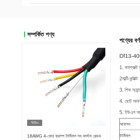
সম্পর্কিত পণ্য
পণ্যের বর্ণ
Df13-40Ds
1. কমপ্যাক্ট
2মাল্টি-কন্টাক্ট
3. পিক অ্যান্
4. ছোট আকার
5. ইউএল সার
ভিডিও
আবাসন
টার্মিনাল
18AWG 4-কোর ক্রাম্প টার্মিনাল সহ কাস্টম শেল্ডড