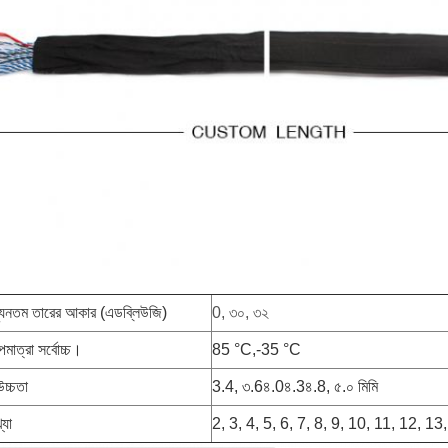
ন্যূনতম তারের আকার (এডব্লিউজি)
0, ৩০, ৩২
মাত্রা সর্বোচ্চ।
85 °C,-35 °C
চ্চতা
3.4, ৩.6৪.0৪.3৪.8, ৫.০ মিমি
্যা
2, 3, 4, 5, 6, 7, 8, 9, 10, 11, 12, 1