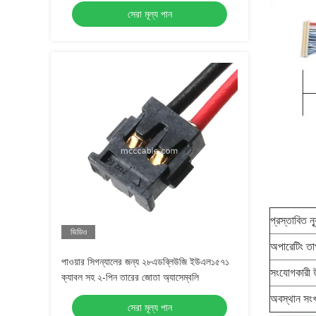
সেরা মূল্য পান
প্রস্তাবিত 
ভিডিও
অপারেটিং তাপ
পাওয়ার সিগন্যালের জন্য ২৮এডব্লিউজি ইউএল১৫৭১
সংযোগকারী উ
ক্যাবল সহ ২-পিন তারের জোতা অ্যাসেম্বলি
অবস্থান সংখ
সেরা মূল্য পান