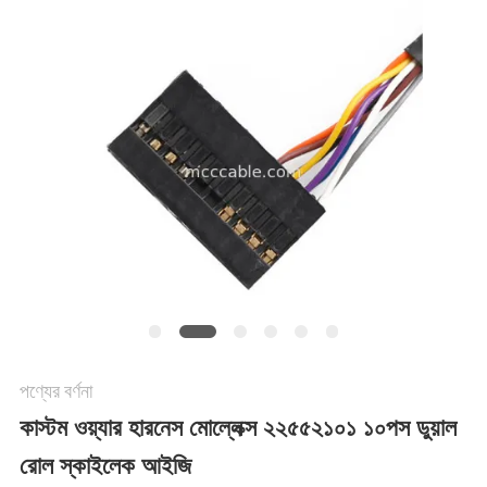
মামলা
একটি
উদ্ধৃতি
অনুরোধ
করুন
সাইট
পণ্যের বর্ণনা
ম্যাপ
কাস্টম ওয়্যার হারনেস মোল্লেক্স ২২৫৫২১০১ ১০পস ডুয়াল
রোল স্কাইলেক আইজি
গোপনীয়তা