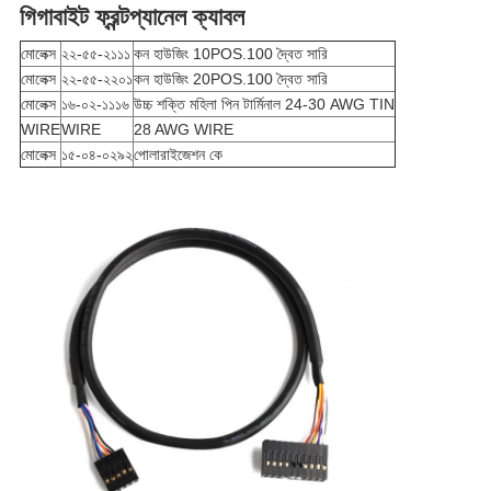
গিগাবাইট ফ্রন্ট
প্যানেল ক্যাবল
নীতি
মোলেক্স
২২-৫৫-২১১১
কন হাউজিং 10POS.100 দ্বৈত সারি
মোলেক্স
২২-৫৫-২২০১
কন হাউজিং 20POS.100 দ্বৈত সারি
মোলেক্স
১৬-০২-১১১৬
উচ্চ শক্তি মহিলা পিন টার্মিনাল 24-30 AWG TIN
WIRE
WIRE
28 AWG WIRE
মোলেক্স
১৫-০৪-০২৯২
পোলারাইজেশন কে