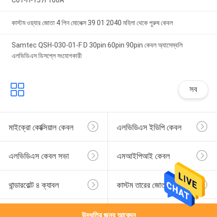
কাস্টম ওয়্যার জোতা 4 পিন মোলেক্স 39 01 2040 মহিলা থেকে পুরুষ কেবল
Samtec QSH-030-01-F D 30pin 60pin 90pin কেবল অ্যাসেম্বলি
এলভিডিএস ডিসপ্লে সংযোগকারী
সব
মাইক্রো কোক্সিয়াল কেবল
এলভিডিএস ইডিপি কেবল
এলভিডিএস কেবল সভা
এমআইপিআই কেবল
থান্ডারবোল্ট ৪ ক্যাবল
কাস্টম তারের জোতা
জেএসটি তারের জোতা
মোলেক্স কেবল সমাবেশ
উদ্ধৃতির জন্য আবেদন