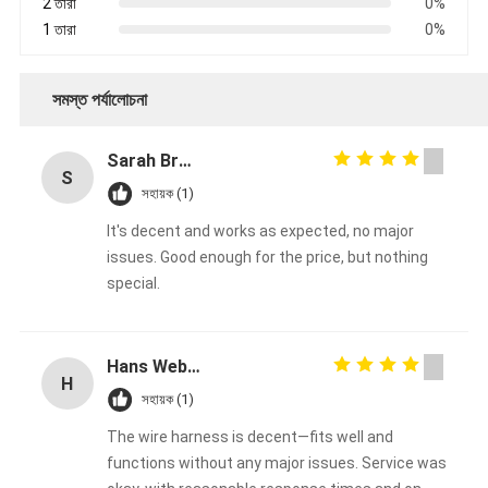
2 তারা
0%
1 তারা
0%
সমস্ত পর্যালোচনা
Sarah Brown
S
সহায়ক (1)
It's decent and works as expected, no major
issues. Good enough for the price, but nothing
special.
Hans Weber
H
সহায়ক (1)
The wire harness is decent—fits well and
functions without any major issues. Service was