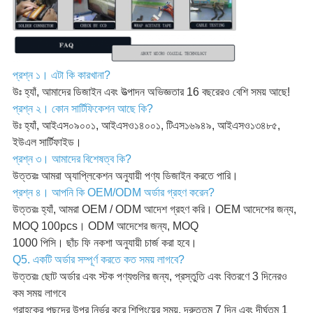
প্রশ্ন ১। এটা কি কারখানা?
উঃ হ্যাঁ, আমাদের ডিজাইন এবং উত্পাদন অভিজ্ঞতার 16 বছরেরও বেশি সময় আছে!
প্রশ্ন ২। কোন সার্টিফিকেশন আছে কি?
উঃ হ্যাঁ, আইএস০৯০০১, আইএসও১৪০০১, টিএস১৬৯৪৯, আইএসও১৩৪৮৫,
ইউএল সার্টিফাইড।
প্রশ্ন ৩। আমাদের বিশেষত্ব কি?
উত্তরঃ আমরা অ্যাপ্লিকেশন অনুযায়ী পণ্য ডিজাইন করতে পারি।
প্রশ্ন ৪। আপনি কি OEM/ODM অর্ডার গ্রহণ করেন?
উত্তরঃ হ্যাঁ, আমরা OEM / ODM আদেশ গ্রহণ করি। OEM আদেশের জন্য,
MOQ 100pcs। ODM আদেশের জন্য, MOQ
1000 পিসি। ছাঁচ ফি নকশা অনুযায়ী চার্জ করা হবে।
Q5. একটি অর্ডার সম্পূর্ণ করতে কত সময় লাগবে?
উত্তরঃ ছোট অর্ডার এবং স্টক পণ্যগুলির জন্য, প্রস্তুতি এবং বিতরণে 3 দিনেরও
কম সময় লাগবে
গ্রাহকের পছন্দের উপর নির্ভর করে শিপিংয়ের সময়, দ্রুততম 7 দিন এবং দীর্ঘতম 1