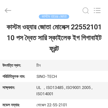
Shenzhen
Sino-
Media
Technology
কাস্টম তারের জোতা
Co.,
Ltd..
কাস্টম ওয়্যার জোতা মোলেক্স 22552101
বাড়ি
All
Rights
10 পস দ্বৈত সারি স্কাইলেক ইগ গিগাবাইট
Reserved.
পণ্য
ফ্রন্ট
ভিডিও
উৎপত্তি স্থল:
চীন
পরিচিতিমুলক নাম:
SINO-TECH
আমাদের
সাক্ষ্যদান:
UL ，ISO13485 , ISO9001.2005 ,
সম্বন্ধে
ISO14001
মডেল নম্বার:
মোলেক্স 22-55-2101