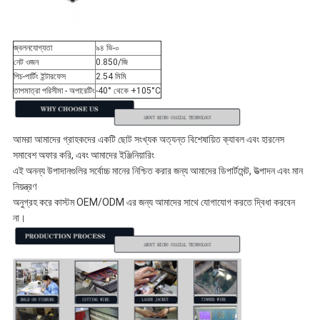
জ্বলনযোগ্যতা
৯৪ ভি-০
নেট ওজন
0.850/জি
পিচ-পার্টিং ইন্টারফেস
2.54 মিমি
তাপমাত্রা পরিসীমা - অপারেটিং
-40° থেকে +105°C
আমরা আমাদের গ্রাহকদের একটি ছোট সংখ্যক অত্যন্ত বিশেষায়িত ক্যাবল এবং হারনেস
সমাবেশ অফার করি, এবং আমাদের ইঞ্জিনিয়ারিং
এই অনন্য উপাদানগুলির সর্বোচ্চ মানের নিশ্চিত করার জন্য আমাদের ডিপার্টমেন্ট, উত্পাদন এবং মান
নিয়ন্ত্রণ
অনুগ্রহ করে কাস্টম OEM/ODM এর জন্য আমাদের সাথে যোগাযোগ করতে দ্বিধা করবেন
না।