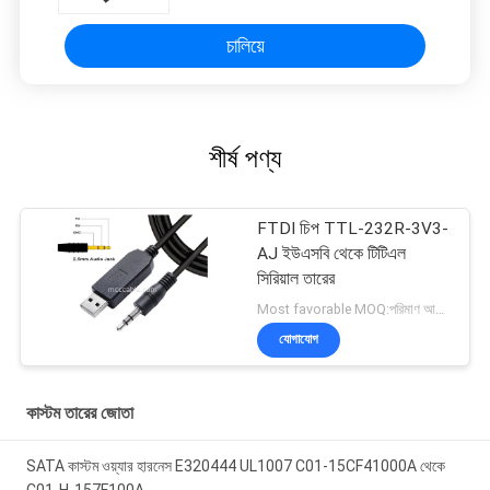
চালিয়ে
শীর্ষ পণ্য
FTDI চিপ TTL-232R-3V3-
AJ ইউএসবি থেকে টিটিএল
সিরিয়াল তারের
Most favorable MOQ:পরিমাণ আলোচনাযোগ্য হতে পারে ((শুধুমাত্র কোম্পানি, ব্যক্তিগত ব্যবহারের পরিবর্তে)
যোগাযোগ
কাস্টম তারের জোতা
SATA কাস্টম ওয়্যার হারনেস E320444 UL1007 C01-15CF41000A থেকে
C01-H-157F100A