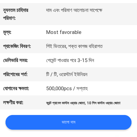
কারখানা
ন্যূনতম চাহিদার
দাম এবং পরিমাণ আলোচনা সাপেক্ষে
পরিদর্শন
পরিমাণ:
মূল্য:
Most favorable
গুণমান
প্যাকেজিং বিবরণ:
পিই ভিতরের, শক্ত কাগজ বহিরাগত
নিয়ন্ত্রণ
ডেলিভারি সময়:
পেমেন্ট পাওয়ার পরে 3-15 দিন
আমাদের
পরিশোধের শর্ত:
টি / টি, ওয়েস্টার্ন ইউনিয়ন
সাথে
যোগানের ক্ষমতা:
500,000pcs / সপ্তাহ
যোগাযোগ
লক্ষণীয় করা:
,
ফ্রন্ট প্যানেল কাস্টম ওয়্যার জোতা
10 পিস কাস্টম ওয়্যার জোতা
ভালো দাম
খবর