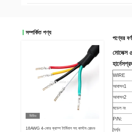
সম্পর্কিত পণ্য
পণ্যের বর্ণ
মোলেক্স 
হার্নেস
প্র
WIRE
আবাসন1
আবাসন2
মডেল নং
ভিডিও
P/N:
18AWG 4-কোর ক্রাম্প টার্মিনাল সহ কাস্টম শেল্ডড
দৈর্ঘ্য