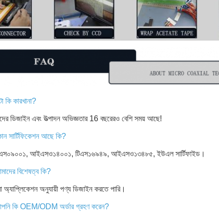
টা কি কারখানা?
মাদের ডিজাইন এবং উত্পাদন অভিজ্ঞতার 16 বছরেরও বেশি সময় আছে!
োন সার্টিফিকেশন আছে কি?
 আইএস০৯০০১, আইএসও১৪০০১, টিএস১৬৯৪৯, আইএসও১৩৪৮৫, ইউএল সার্টিফাইড।
মাদের বিশেষত্ব কি?
 অ্যাপ্লিকেশন অনুযায়ী পণ্য ডিজাইন করতে পারি।
আপনি কি OEM/ODM অর্ডার গ্রহণ করেন?