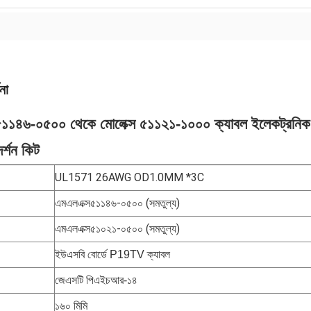
না
৫১১৪৬-০৫০০ থেকে মোলেক্স ৫১১২১-১০০০ ক্যাবল ইলেকট্রনিক ক
দর্শন কিট
UL1571 26AWG OD1.0MM *3C
এমএলএক্স৫১১৪৬-০৫০০ (সমতুল্য)
এমএলএক্স৫১০২১-০৫০০ (সমতুল্য)
ইউএসবি বোর্ডে P19TV ক্যাবল
জেএসটি পিএইচআর-১৪
১৬০ মিমি