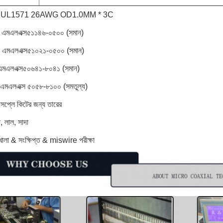
: UL1571 26AWG OD1.0MM * 3C
ঃ এমএলএক্স৫১১৪৬-০৫০০ (সমান)
ঃ এমএলএক্স৫১০২১-০৫০০ (সমান)
ঃ এমএলএক্স৫০৬৪১-৮০৪১ (সমান)
২ঃ এমএলএক্স ৫০৫৮-৮১০০ (সমতুল্য)
ডিসপ্লে কিটের জন্য তারের
, লাল, সাদা
লা & সংক্ষিপ্ত & miswire পরীক্ষা