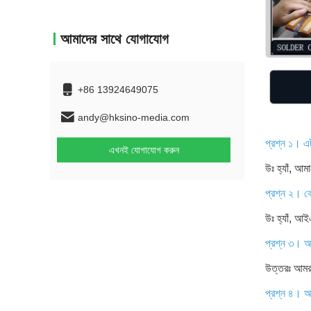
আমাদের সাথে যোগাযোগ
+86 13924649075
andy@hksino-media.com
প্রশ্ন ১। এ
এখনই যোগাযোগ করুন
উঃ হ্যাঁ, আ
প্রশ্ন ২। ক
উঃ হ্যাঁ,
প্রশ্ন ৩। আ
উত্তরঃ আমরা
প্রশ্ন ৪। 