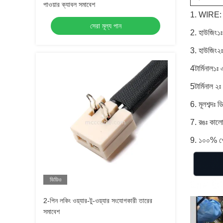
পাওয়ার ক্যাবল সমাবেশ
1. WIRE
সেরা মূল্য পান
2. হাউজিং১
3. হাউজিং২
4টার্মিনাল১
5টার্মিনাল 
6. মূলশব্দঃ 
7. রঙঃ কালো
9. ১০০% খো
ভিডিও
2-পিন লকিং ওয়্যার-টু-ওয়্যার সংযোগকারী তারের
সমাবেশ