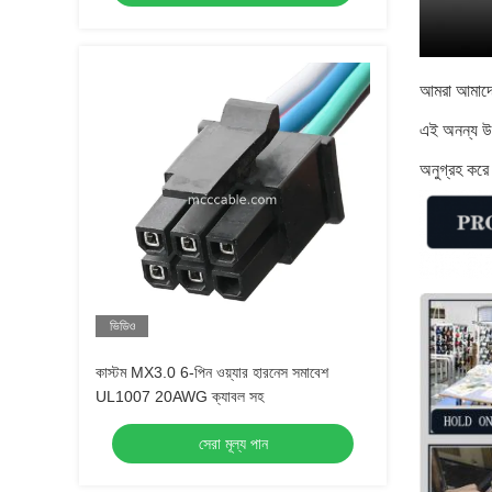
আমরা আমাদের
এই অনন্য উপাদ
অনুগ্রহ কর
ভিডিও
কাস্টম MX3.0 6-পিন ওয়্যার হারনেস সমাবেশ
UL1007 20AWG ক্যাবল সহ
সেরা মূল্য পান