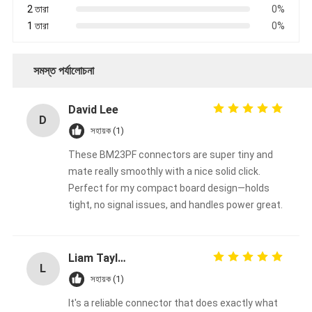
2 তারা
0%
1 তারা
0%
সমস্ত পর্যালোচনা
David Lee
D
সহায়ক (1)
These BM23PF connectors are super tiny and
mate really smoothly with a nice solid click.
Perfect for my compact board design—holds
tight, no signal issues, and handles power great.
Liam Taylor
L
সহায়ক (1)
It's a reliable connector that does exactly what