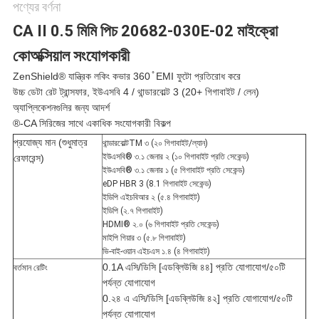
পণ্যের বর্ণনা
নীতি
CA II 0.5 মিমি পিচ 20682-030E-02 মাইক্রো
কোঅক্সিয়াল সংযোগকারী
ZenShield® যান্ত্রিক লকিং কভার 360 ̊ EMI ফুটো প্রতিরোধ করে
উচ্চ ডেটা রেট ট্রান্সফার, ইউএসবি 4 / থান্ডারবোল্ট 3 (20+ গিগাবাইট / লেন)
অ্যাপ্লিকেশনগুলির জন্য আদর্শ
®-CA সিরিজের সাথে একাধিক সংযোগকারী বিকল্প
প্রযোজ্য মান (শুধুমাত্র
থান্ডারবোল্টTM ৩ (২০ গিগাবাইট/ল্যান)
ইউএসবি® ৩.১ জেনার ২ (১০ গিগাবাইট প্রতি সেকেন্ড)
রেফারেন্স)
ইউএসবি® ৩.১ জেনার ১ (৫ গিগাবাইট প্রতি সেকেন্ড)
eDP HBR 3 (8.1 গিগাবাইট সেকেন্ড)
ইডিপি এইচবিআর ২ (৫.৪ গিগাবাইট)
ইডিপি (২.৭ গিগাবাইট)
HDMI® ২.০ (৬ গিগাবাইট প্রতি সেকেন্ড)
মাইপি গিয়ার ৩ (৫.৮ গিগাবাইট)
ভি-বাই-ওয়ান এইচএস ১.৪ (৪ গিগাবাইট)
0.1A এসি/ডিসি [এডব্লিউজি ৪৪] প্রতি যোগাযোগ/৫০টি
বর্তমান রেটিং
পর্যন্ত যোগাযোগ
0.২৪ এ এসি/ডিসি [এডব্লিউজি ৪২] প্রতি যোগাযোগ/৫০টি
পর্যন্ত যোগাযোগ