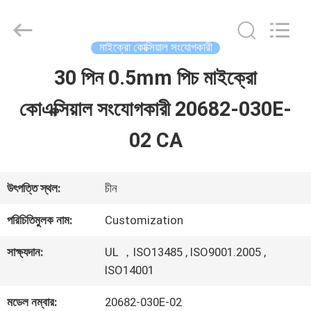
Shenzhen
Sino-
Media
Technology
মাইক্রো কোক্সিয়াল সংযোগকারী
Co.,
Ltd..
30 পিন 0.5mm পিচ মাইক্রো
বাড়ি
All
Rights
কোএক্সিয়াল সংযোগকারী 20682-030E-
Reserved.
পণ্য
02 CA
ভিডিও
উৎপত্তি স্থল:
চীন
পরিচিতিমুলক নাম:
Customization
আমাদের
সাক্ষ্যদান:
UL ，ISO13485 , ISO9001.2005 ,
সম্বন্ধে
ISO14001
মডেল নম্বার:
20682-030E-02