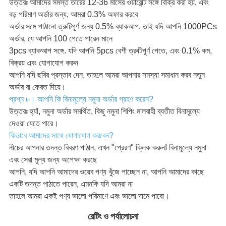
উত্তরঃ আমাদের সমস্ত তারের 12-36 মাসের ওয়ারেন্টি সঙ্গে বিক্রি করা হয়, এবং
বড় পরিমাণ অর্ডার জন্য, আমরা 0.3% অফার করবে
অর্ডার সঙ্গে পাঠানো ত্রুটিপূর্ণ জন্য 0.5% ব্যাকআপ, তাই যদি আপনি 1000PCs
অর্ডার, যে আপনি 100 পেতে পারেন মানে
3pcs ব্যাকআপ সঙ্গে. যদি আপনি 5pcs বেশী ত্রুটিপূর্ণ পেতে, এবং 0.1% কম,
বিক্রয় এবং যোগাযোগ করুন
আপনি যদি ছবির প্রস্তাব দেন, তাহলে আমরা আপনার সমস্যা সমাধান করব নতুন
অর্ডার বা ফেরত দিয়ে।
প্রশ্ন ৮। আপনি কি বিনামূল্যে নমুনা অর্ডার গ্রহণ করেন?
উত্তরঃ হ্যাঁ, নমুনা অর্ডার সমর্থিত, কিছু নমুনা শিপিং মালবাহী ব্যতীত বিনামূল্যে
দেওয়া যেতে পারে।
কিভাবে আমাদের সাথে যোগাযোগ করবেন?
নীচের আপনার তদন্ত বিবরণ পাঠান, এখন "প্রেরণ" ক্লিক করুন! বিনামূল্যে নমুনা
এবং সেরা মূল্য জন্য অপেক্ষা করছে
আপনি, যদি আপনি আমাদের ওয়েব পণ্য খুঁজে পাচ্ছেন না, আপনি আমাদের কাছে
একটি তদন্ত পাঠাতে পারেন, এমনকি যদি আমরা না
তাহলে আমরা একই পণ্য ভালো পরিমাণে এবং ভালো দামে পাবো।
রেটিং ও পর্যালোচনা