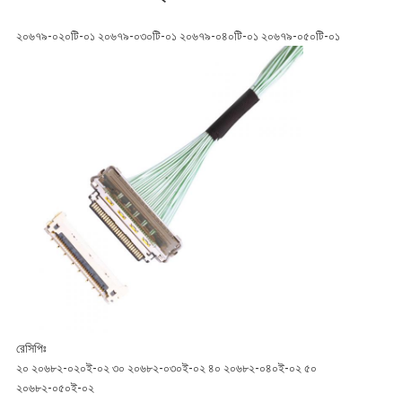
২০৬৭৯-০২০টি-০১ ২০৬৭৯-০৩০টি-০১ ২০৬৭৯-০৪০টি-০১ ২০৬৭৯-০৫০টি-০১
রেসিপিঃ
২০ ২০৬৮২-০২০ই-০২ ৩০ ২০৬৮২-০৩০ই-০২ ৪০ ২০৬৮২-০৪০ই-০২ ৫০
২০৬৮২-০৫০ই-০২