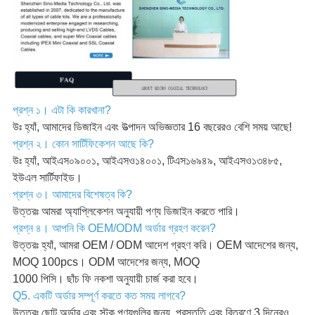
প্রশ্ন ১। এটা কি কারখানা?
উঃ হ্যাঁ, আমাদের ডিজাইন এবং উত্পাদন অভিজ্ঞতার 16 বছরেরও বেশি সময় আছে!
প্রশ্ন ২। কোন সার্টিফিকেশন আছে কি?
উঃ হ্যাঁ, আইএস০৯০০১, আইএসও১৪০০১, টিএস১৬৯৪৯, আইএসও১৩৪৮৫,
ইউএল সার্টিফাইড।
প্রশ্ন ৩। আমাদের বিশেষত্ব কি?
উত্তরঃ আমরা অ্যাপ্লিকেশন অনুযায়ী পণ্য ডিজাইন করতে পারি।
প্রশ্ন ৪। আপনি কি OEM/ODM অর্ডার গ্রহণ করেন?
উত্তরঃ হ্যাঁ, আমরা OEM / ODM আদেশ গ্রহণ করি। OEM আদেশের জন্য,
MOQ 100pcs। ODM আদেশের জন্য, MOQ
1000 পিসি। ছাঁচ ফি নকশা অনুযায়ী চার্জ করা হবে।
Q5. একটি অর্ডার সম্পূর্ণ করতে কত সময় লাগবে?
উত্তরঃ ছোট অর্ডার এবং স্টক পণ্যগুলির জন্য, প্রস্তুতি এবং বিতরণে 3 দিনেরও