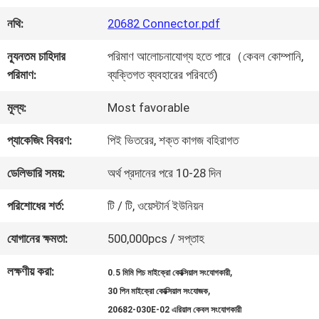
কারখানা
নথি:
20682 Connector.pdf
পরিদর্শন
ন্যূনতম চাহিদার
পরিমাণ আলোচনাযোগ্য হতে পারে（কেবল কোম্পানি,
পরিমাণ:
ব্যক্তিগত ব্যবহারের পরিবর্তে)
গুণমান
মূল্য:
Most favorable
নিয়ন্ত্রণ
প্যাকেজিং বিবরণ:
পিই ভিতরের, শক্ত কাগজ বহিরাগত
আমাদের
ডেলিভারি সময়:
অর্থ প্রদানের পরে 10-28 দিন
সাথে
পরিশোধের শর্ত:
টি / টি, ওয়েস্টার্ন ইউনিয়ন
যোগাযোগ
যোগানের ক্ষমতা:
500,000pcs / সপ্তাহ
লক্ষণীয় করা:
,
0.5 মিমি পিচ মাইক্রো কোক্সিয়াল সংযোগকারী
খবর
,
30 পিন মাইক্রো কোক্সিয়াল সংযোজক
20682-030E-02 এরিয়াল কেবল সংযোগকারী