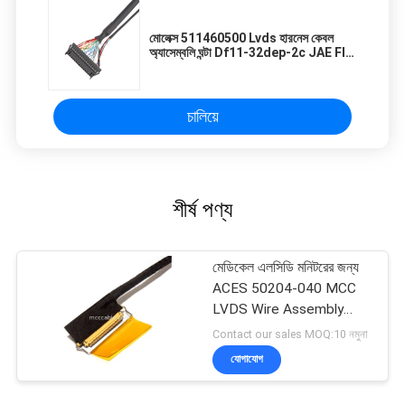
মোলেক্স 511460500 Lvds হারনেস কেবল
অ্যাসেম্বলি ঘন্টা Df11-32dep-2c JAE FI-
X30HL
চালিয়ে
শীর্ষ পণ্য
মেডিকেল এলসিডি মনিটরের জন্য
ACES 50204-040 MCC
LVDS Wire Assembly
ISO13485
Contact our sales MOQ:10 নমুনা
যোগাযোগ