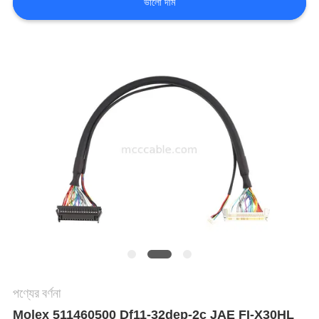
ভালো দাম
মামলা
একটি
উদ্ধৃতি
অনুরোধ
করুন
সাইট
ম্যাপ
পণ্যের বর্ণনা
গোপনীয়তা
Molex 511460500 Df11-32dep-2c JAE FI-X30HL