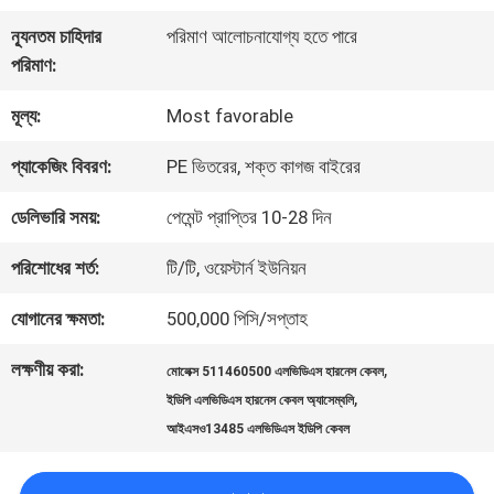
কারখানা
ন্যূনতম চাহিদার
পরিমাণ আলোচনাযোগ্য হতে পারে
পরিদর্শন
পরিমাণ:
মূল্য:
Most favorable
গুণমান
প্যাকেজিং বিবরণ:
PE ভিতরের, শক্ত কাগজ বাইরের
নিয়ন্ত্রণ
ডেলিভারি সময়:
পেমেন্ট প্রাপ্তির 10-28 দিন
আমাদের
পরিশোধের শর্ত:
টি/টি, ওয়েস্টার্ন ইউনিয়ন
সাথে
যোগানের ক্ষমতা:
500,000 পিসি/সপ্তাহ
যোগাযোগ
লক্ষণীয় করা:
,
মোলেক্স 511460500 এলভিডিএস হারনেস কেবল
,
ইডিপি এলভিডিএস হারনেস কেবল অ্যাসেম্বলি
আইএসও13485 এলভিডিএস ইডিপি কেবল
খবর