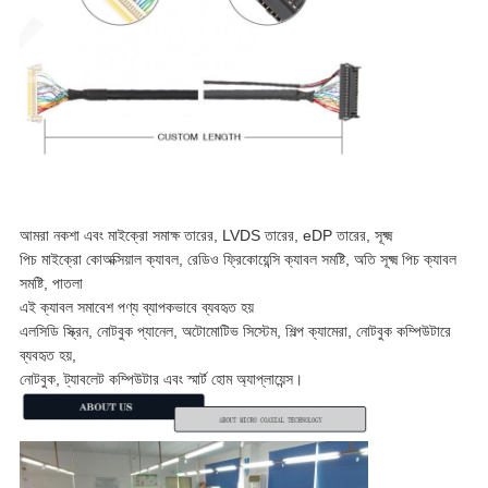
আমরা নকশা এবং মাইক্রো সমাক্ষ তারের, LVDS তারের, eDP তারের, সূক্ষ্ম
পিচ মাইক্রো কোঅক্সিয়াল ক্যাবল, রেডিও ফ্রিকোয়েন্সি ক্যাবল সমষ্টি, অতি সূক্ষ্ম পিচ ক্যাবল
সমষ্টি, পাতলা
এই ক্যাবল সমাবেশ পণ্য ব্যাপকভাবে ব্যবহৃত হয়
এলসিডি স্ক্রিন, নোটবুক প্যানেল, অটোমোটিভ সিস্টেম, শিল্প ক্যামেরা, নোটবুক কম্পিউটারে
ব্যবহৃত হয়,
নোটবুক, ট্যাবলেট কম্পিউটার এবং স্মার্ট হোম অ্যাপ্লায়েন্স।