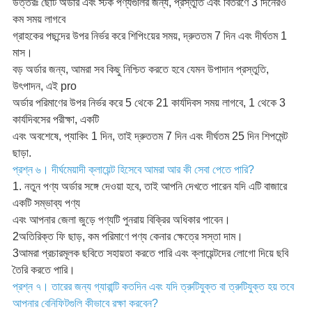
উত্তরঃ ছোট অর্ডার এবং স্টক পণ্যগুলির জন্য, প্রস্তুতি এবং বিতরণে 3 দিনেরও
কম সময় লাগবে
গ্রাহকের পছন্দের উপর নির্ভর করে শিপিংয়ের সময়, দ্রুততম 7 দিন এবং দীর্ঘতম 1
মাস।
বড় অর্ডার জন্য, আমরা সব কিছু নিশ্চিত করতে হবে যেমন উপাদান প্রস্তুতি,
উৎপাদন, এই pro
অর্ডার পরিমাণের উপর নির্ভর করে 5 থেকে 21 কার্যদিবস সময় লাগবে, 1 থেকে 3
কার্যদিবসের পরীক্ষা, একটি
এবং অবশেষে, প্যাকিং 1 দিন, তাই দ্রুততম 7 দিন এবং দীর্ঘতম 25 দিন শিপমেন্ট
ছাড়া.
প্রশ্ন ৬। দীর্ঘমেয়াদী ক্লায়েন্ট হিসেবে আমরা আর কী সেবা পেতে পারি?
1. নতুন পণ্য অর্ডার সঙ্গে দেওয়া হবে, তাই আপনি দেখতে পারেন যদি এটি বাজারে
একটি সম্ভাব্য পণ্য
এবং আপনার জেলা জুড়ে পণ্যটি পুনরায় বিক্রির অধিকার পাবেন।
2অতিরিক্ত ফি ছাড়, কম পরিমাণে পণ্য কেনার ক্ষেত্রে সস্তা দাম।
3আমরা প্রচারমূলক ছবিতে সহায়তা করতে পারি এবং ক্লায়েন্টদের লোগো দিয়ে ছবি
তৈরি করতে পারি।
প্রশ্ন ৭। তারের জন্য গ্যারান্টি কতদিন এবং যদি ত্রুটিযুক্ত বা ত্রুটিযুক্ত হয় তবে
আপনার বেনিফিটগুলি কীভাবে রক্ষা করবেন?