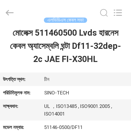
Shenzhen
Sino-
Media
Technology
এলভিডিএস কেবল সভা
Co.,
Ltd..
মোলেক্স 511460500 Lvds হারনেস
বাড়ি
All
Rights
কেবল অ্যাসেম্বলি ঘন্টা Df11-32dep-
Reserved.
পণ্য
2c JAE FI-X30HL
ভিডিও
উৎপত্তি স্থল:
চীন
পরিচিতিমুলক নাম:
SINO-TECH
আমাদের
সাক্ষ্যদান:
UL ，ISO13485 , ISO9001.2005 ,
সম্বন্ধে
ISO14001
মডেল নম্বার:
51146-0500/DF11