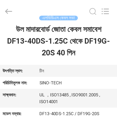
Shenzhen
Sino-
Media
Technology
এলভিডিএস কেবল সভা
Co.,
Ltd..
উল মাদারবোর্ড জোতা কেবল সমাবেশ
বাড়ি
All
Rights
DF13-40DS-1.25C থেকে DF19G-
Reserved.
পণ্য
20S 40 পিন
ভিডিও
উৎপত্তি স্থল:
চীন
পরিচিতিমুলক নাম:
SINO-TECH
আমাদের
সাক্ষ্যদান:
UL ，ISO13485 , ISO9001.2005 ,
সম্বন্ধে
ISO14001
মডেল নম্বার:
DF13-40DS-1.25C / DF19G-20S