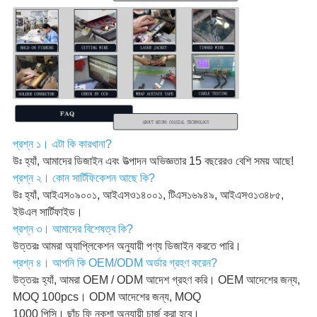
প্রশ্ন ১। এটা কি কারখানা?
উঃ হ্যাঁ, আমাদের ডিজাইন এবং উত্পাদন অভিজ্ঞতার 15 বছরেরও বেশি সময় আছে!
প্রশ্ন ২। কোন সার্টিফিকেশন আছে কি?
উঃ হ্যাঁ, আইএস০৯০০১, আইএসও১৪০০১, টিএস১৬৯৪৯, আইএসও১৩৪৮৫,
ইউএল সার্টিফাইড।
প্রশ্ন ৩। আমাদের বিশেষত্ব কি?
উত্তরঃ আমরা অ্যাপ্লিকেশন অনুযায়ী পণ্য ডিজাইন করতে পারি।
প্রশ্ন ৪। আপনি কি OEM/ODM অর্ডার গ্রহণ করেন?
উত্তরঃ হ্যাঁ, আমরা OEM / ODM আদেশ গ্রহণ করি। OEM আদেশের জন্য,
MOQ 100pcs। ODM আদেশের জন্য, MOQ
1000 পিসি। ছাঁচ ফি নকশা অনুযায়ী চার্জ করা হবে।