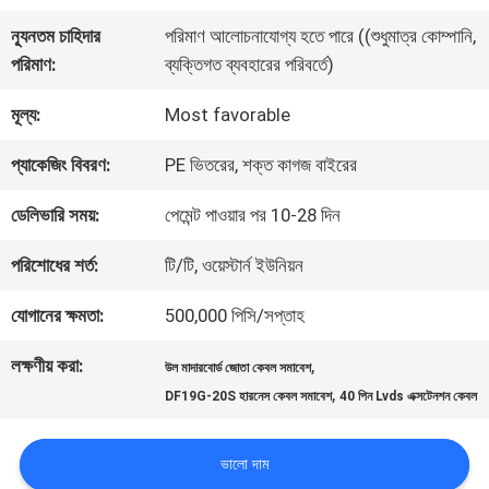
কারখানা
ন্যূনতম চাহিদার
পরিমাণ আলোচনাযোগ্য হতে পারে ((শুধুমাত্র কোম্পানি,
পরিদর্শন
পরিমাণ:
ব্যক্তিগত ব্যবহারের পরিবর্তে)
মূল্য:
Most favorable
গুণমান
প্যাকেজিং বিবরণ:
PE ভিতরের, শক্ত কাগজ বাইরের
নিয়ন্ত্রণ
ডেলিভারি সময়:
পেমেন্ট পাওয়ার পর 10-28 দিন
আমাদের
পরিশোধের শর্ত:
টি/টি, ওয়েস্টার্ন ইউনিয়ন
সাথে
যোগানের ক্ষমতা:
500,000 পিসি/সপ্তাহ
যোগাযোগ
লক্ষণীয় করা:
,
উল মাদারবোর্ড জোতা কেবল সমাবেশ
,
DF19G-20S হারনেস কেবল সমাবেশ
40 পিন Lvds এক্সটেনশন কেবল
খবর
ভালো দাম