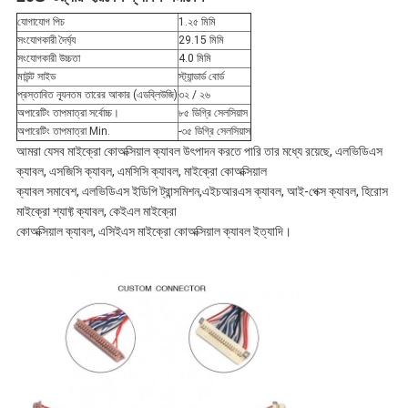
যোগাযোগ পিচ
1.২৫ মিমি
নীতি
সংযোগকারী দৈর্ঘ্য
29.15 মিমি
সংযোগকারী উচ্চতা
4.0 মিমি
মাউন্ট সাইড
স্ট্যান্ডার্ড বোর্ড
প্রস্তাবিত ন্যূনতম তারের আকার (এডব্লিউজি)
৩২ / ২৬
অপারেটিং তাপমাত্রা সর্বোচ্চ।
৮৫ ডিগ্রি সেলসিয়াস
অপারেটিং তাপমাত্রা Min.
-৩৫ ডিগ্রি সেলসিয়াস
আমরা যেসব মাইক্রো কোঅক্সিয়াল ক্যাবল উৎপাদন করতে পারি তার মধ্যে রয়েছে, এলভিডিএস
ক্যাবল, এসজিসি ক্যাবল, এমসিসি ক্যাবল, মাইক্রো কোঅক্সিয়াল
ক্যাবল সমাবেশ, এলভিডিএস ইডিপি ট্রান্সমিশন,এইচআরএস ক্যাবল, আই-পেক্স ক্যাবল, হিরোস
মাইক্রো শ্যাফ্ট ক্যাবল, কেইএল মাইক্রো
কোঅক্সিয়াল ক্যাবল, এসিইএস মাইক্রো কোঅক্সিয়াল ক্যাবল ইত্যাদি।