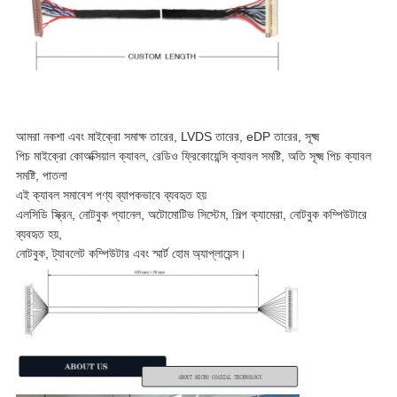
আমরা নকশা এবং মাইক্রো সমাক্ষ তারের, LVDS তারের, eDP তারের, সূক্ষ্ম
পিচ মাইক্রো কোঅক্সিয়াল ক্যাবল, রেডিও ফ্রিকোয়েন্সি ক্যাবল সমষ্টি, অতি সূক্ষ্ম পিচ ক্যাবল
সমষ্টি, পাতলা
এই ক্যাবল সমাবেশ পণ্য ব্যাপকভাবে ব্যবহৃত হয়
এলসিডি স্ক্রিন, নোটবুক প্যানেল, অটোমোটিভ সিস্টেম, শিল্প ক্যামেরা, নোটবুক কম্পিউটারে
ব্যবহৃত হয়,
নোটবুক, ট্যাবলেট কম্পিউটার এবং স্মার্ট হোম অ্যাপ্লায়েন্স।