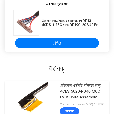
এর সেরা মূল্য পান
উল মাদারবোর্ড জোতা কেবল সমাবেশ DF13-
40DS-1.25C থেকে DF19G-20S 40 পিন
চালিয়ে
শীর্ষ পণ্য
মেডিকেল এলসিডি মনিটরের জন্য
ACES 50204-040 MCC
LVDS Wire Assembly
ISO13485
Contact our sales MOQ:10 নমুনা
যোগাযোগ