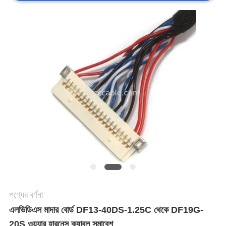
মামলা
একটি
উদ্ধৃতি
অনুরোধ
করুন
সাইট
ম্যাপ
পণ্যের বর্ণনা
এলভিডিএস মাদার বোর্ড DF13-40DS-1.25C থেকে DF19G-
গোপনীয়তা
20S ওয়্যার হারনেস ক্যাবল সমাবেশ