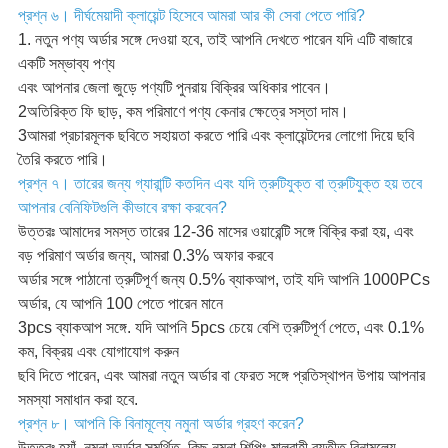
প্রশ্ন ৬। দীর্ঘমেয়াদী ক্লায়েন্ট হিসেবে আমরা আর কী সেবা পেতে পারি?
1. নতুন পণ্য অর্ডার সঙ্গে দেওয়া হবে, তাই আপনি দেখতে পারেন যদি এটি বাজারে
একটি সম্ভাব্য পণ্য
এবং আপনার জেলা জুড়ে পণ্যটি পুনরায় বিক্রির অধিকার পাবেন।
2অতিরিক্ত ফি ছাড়, কম পরিমাণে পণ্য কেনার ক্ষেত্রে সস্তা দাম।
3আমরা প্রচারমূলক ছবিতে সহায়তা করতে পারি এবং ক্লায়েন্টদের লোগো দিয়ে ছবি
তৈরি করতে পারি।
প্রশ্ন ৭। তারের জন্য গ্যারান্টি কতদিন এবং যদি ত্রুটিযুক্ত বা ত্রুটিযুক্ত হয় তবে
আপনার বেনিফিটগুলি কীভাবে রক্ষা করবেন?
উত্তরঃ আমাদের সমস্ত তারের 12-36 মাসের ওয়ারেন্টি সঙ্গে বিক্রি করা হয়, এবং
বড় পরিমাণ অর্ডার জন্য, আমরা 0.3% অফার করবে
অর্ডার সঙ্গে পাঠানো ত্রুটিপূর্ণ জন্য 0.5% ব্যাকআপ, তাই যদি আপনি 1000PCs
অর্ডার, যে আপনি 100 পেতে পারেন মানে
3pcs ব্যাকআপ সঙ্গে. যদি আপনি 5pcs চেয়ে বেশি ত্রুটিপূর্ণ পেতে, এবং 0.1%
কম, বিক্রয় এবং যোগাযোগ করুন
ছবি দিতে পারেন, এবং আমরা নতুন অর্ডার বা ফেরত সঙ্গে প্রতিস্থাপন উপায় আপনার
সমস্যা সমাধান করা হবে.
প্রশ্ন ৮। আপনি কি বিনামূল্যে নমুনা অর্ডার গ্রহণ করেন?
উত্তরঃ হ্যাঁ, নমুনা অর্ডার সমর্থিত, কিছু নমুনা শিপিং মালবাহী ব্যতীত বিনামূল্যে