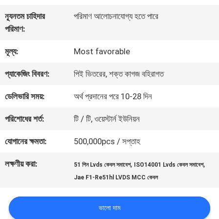
কারখানা
ন্যূনতম চাহিদার
পরিমাণ আলোচনাযোগ্য হতে পারে
পরিদর্শন
পরিমাণ:
মূল্য:
Most favorable
গুণমান
প্যাকেজিং বিবরণ:
পিই ভিতরের, শক্ত কাগজ বহিরাগত
নিয়ন্ত্রণ
ডেলিভারি সময়:
অর্থ প্রদানের পরে 10-28 দিন
আমাদের
পরিশোধের শর্ত:
টি / টি, ওয়েস্টার্ন ইউনিয়ন
সাথে
যোগানের ক্ষমতা:
500,000pcs / সপ্তাহ
যোগাযোগ
লক্ষণীয় করা:
,
,
51 পিন Lvds কেবল সমাবেশ
ISO14001 Lvds কেবল সমাবেশ
Jae F1-Re51hl LVDS MCC কেবল
খবর
ভালো দাম