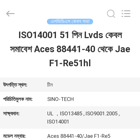
Shenzhen
Sino-
Media
Technology
এলভিডিএস কেবল সভা
Co.,
Ltd..
ISO14001 51 পিন Lvds কেবল
বাড়ি
All
Rights
সমাবেশ Aces 88441-40 থেকে Jae
Reserved.
পণ্য
F1-Re51hl
ভিডিও
উৎপত্তি স্থল:
চীন
পরিচিতিমুলক নাম:
SINO-TECH
আমাদের
সাক্ষ্যদান:
UL ，ISO13485 , ISO9001.2005 ,
সম্বন্ধে
ISO14001
মডেল নম্বার:
Aces 88441-40/Jae F1-Re5