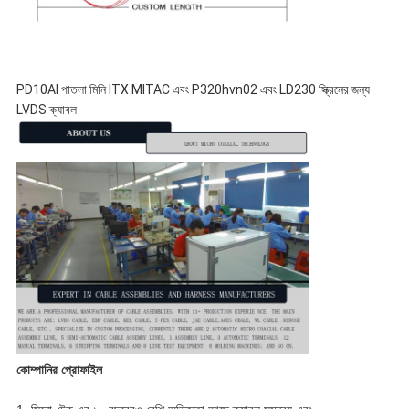
PD10AI পাতলা মিনি ITX MITAC এবং P320hvn02 এবং LD230 স্ক্রিনের জন্য
LVDS ক্যাবল
কোম্পানির প্রোফাইল