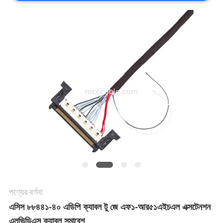
মামলা
একটি
উদ্ধৃতি
অনুরোধ
করুন
সাইট
ম্যাপ
পণ্যের বর্ণনা
এসিস ৮৮৪৪১-৪০ এডিপি ক্যাবল টু জে এফ১-আর৫১এইচএল এক্সটেনশন
গোপনীয়তা
এলভিডিএস ক্যাবল সমাবেশ