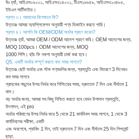
উঃ হ্যাঁ, আইএস০৯০০১, আইএসও১৪০০১, টিএস১৬৯৪৯, আইএসও১৩৪৮৫,
ইউএল সার্টিফাইড।
প্রশ্ন ৩। আমাদের বিশেষত্ব কি?
উত্তরঃ আমরা অ্যাপ্লিকেশন অনুযায়ী পণ্য ডিজাইন করতে পারি।
প্রশ্ন ৪। আপনি কি OEM/ODM অর্ডার গ্রহণ করেন?
উত্তরঃ হ্যাঁ, আমরা OEM / ODM আদেশ গ্রহণ করি। OEM আদেশের জন্য,
MOQ 100pcs। ODM আদেশের জন্য, MOQ
1000 পিসি। ছাঁচ ফি নকশা অনুযায়ী চার্জ করা হবে।
Q5. একটি অর্ডার সম্পূর্ণ করতে কত সময় লাগবে?
উত্তরঃ ছোট অর্ডার এবং স্টক পণ্যগুলির জন্য, প্রস্তুতি এবং বিতরণে 3 দিনেরও
কম সময় লাগবে
গ্রাহকের পছন্দের উপর নির্ভর করে শিপিংয়ের সময়, দ্রুততম 7 দিন এবং দীর্ঘতম 1
মাস।
বড় অর্ডার জন্য, আমরা সব কিছু নিশ্চিত করতে হবে যেমন উপাদান প্রস্তুতি,
উৎপাদন, এই pro
অর্ডার পরিমাণের উপর নির্ভর করে 5 থেকে 21 কার্যদিবস সময় লাগবে, 1 থেকে 3
কার্যদিবসের পরীক্ষা, একটি
এবং অবশেষে, প্যাকিং 1 দিন, তাই দ্রুততম 7 দিন এবং দীর্ঘতম 25 দিন শিপমেন্ট
ছাড়া.