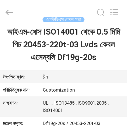
Shenzhen
Sino-
Media
Technology
এলভিডিএস কেবল সভা
Co.,
Ltd..
আইএম-পেক্স ISO14001 থেকে 0.5 মিমি
বাড়ি
All
Rights
পিচ 20453-220t-03 Lvds কেবল
Reserved.
পণ্য
এসেম্বলি Df19g-20s
ভিডিও
উৎপত্তি স্থল:
চীন
পরিচিতিমুলক নাম:
Customization
আমাদের
সাক্ষ্যদান:
UL ，ISO13485 , ISO9001.2005 ,
সম্বন্ধে
ISO14001
মডেল নম্বার:
Df19g-20s / 20453-220t-03