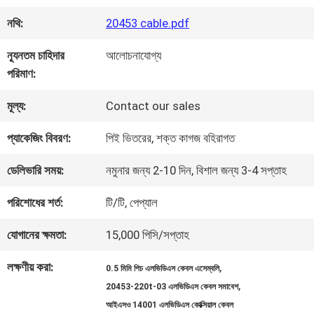
কারখানা
নথি:
20453 cable.pdf
পরিদর্শন
ন্যূনতম চাহিদার
আলোচনাযোগ্য
পরিমাণ:
গুণমান
মূল্য:
Contact our sales
নিয়ন্ত্রণ
প্যাকেজিং বিবরণ:
পিই ভিতরের, শক্ত কাগজ বহিরাগত
আমাদের
ডেলিভারি সময়:
নমুনার জন্য 2-10 দিন, বিশাল জন্য 3-4 সপ্তাহ
সাথে
পরিশোধের শর্ত:
টি/টি, পেপ্যাল
যোগাযোগ
যোগানের ক্ষমতা:
15,000 পিসি/সপ্তাহ
লক্ষণীয় করা:
,
0.5 মিমি পিচ এলভিডিএস কেবল এসেম্বলি
খবর
,
20453-220t-03 এলভিডিএস কেবল সমাবেশ
আইএসও 14001 এলভিডিএস কোক্সিয়াল কেবল