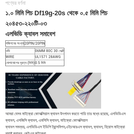
পণ্যের বর্ণনা
নীতি
১.০ মিমি পিচ Df19g-20s থেকে ০.৫ মিমি পিচ
২০৪৫৩-২২০টি-০৩
এলভিডি ক্যাবল সমাবেশ
পজিশনের সংখ্যা
20PIN/20PIN
ওডি
06MM 80C 30 ভোল্ট
WIRE
UL1571 28AWG
যোগাযোগের দূরত্ব (মিমি)
0.5 মিমি
আমরা যেসব মাইক্রো কোঅক্সিয়াল ক্যাবল উৎপাদন করতে পারি তার মধ্যে রয়েছে, এলভিডিএস
ক্যাবল, এসজিসি ক্যাবল, এমসিসি ক্যাবল, মাইক্রো কোঅক্সিয়াল
ক্যাবল সমন্বয়, এলভিডিএস ইডিপি ট্রান্সমিশন,এইচআরএস ক্যাবল, ক্যাবল, হিরোস মাইক্রো
শ্যাফ্ট ক্যাবল, কেইএল মাইক্রো