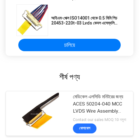
আইএম-পেক্স ISO14001 থেকে 0.5 মিমি পিচ
20453-220t-03 Lvds কেবল এসেম্বলি
Df19g-20s
চালিয়ে
শীর্ষ পণ্য
মেডিকেল এলসিডি মনিটরের জন্য
ACES 50204-040 MCC
LVDS Wire Assembly
ISO13485
Contact our sales MOQ:10 নমুনা
যোগাযোগ