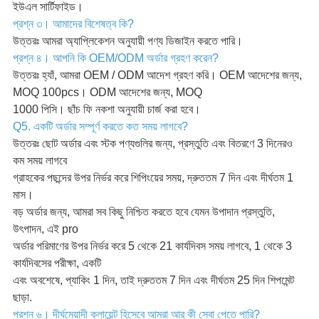
ইউএল সার্টিফাইড।
প্রশ্ন ৩। আমাদের বিশেষত্ব কি?
উত্তরঃ আমরা অ্যাপ্লিকেশন অনুযায়ী পণ্য ডিজাইন করতে পারি।
প্রশ্ন ৪। আপনি কি OEM/ODM অর্ডার গ্রহণ করেন?
উত্তরঃ হ্যাঁ, আমরা OEM / ODM আদেশ গ্রহণ করি। OEM আদেশের জন্য,
MOQ 100pcs। ODM আদেশের জন্য, MOQ
1000 পিসি। ছাঁচ ফি নকশা অনুযায়ী চার্জ করা হবে।
Q5. একটি অর্ডার সম্পূর্ণ করতে কত সময় লাগবে?
উত্তরঃ ছোট অর্ডার এবং স্টক পণ্যগুলির জন্য, প্রস্তুতি এবং বিতরণে 3 দিনেরও
কম সময় লাগবে
গ্রাহকের পছন্দের উপর নির্ভর করে শিপিংয়ের সময়, দ্রুততম 7 দিন এবং দীর্ঘতম 1
মাস।
বড় অর্ডার জন্য, আমরা সব কিছু নিশ্চিত করতে হবে যেমন উপাদান প্রস্তুতি,
উৎপাদন, এই pro
অর্ডার পরিমাণের উপর নির্ভর করে 5 থেকে 21 কার্যদিবস সময় লাগবে, 1 থেকে 3
কার্যদিবসের পরীক্ষা, একটি
এবং অবশেষে, প্যাকিং 1 দিন, তাই দ্রুততম 7 দিন এবং দীর্ঘতম 25 দিন শিপমেন্ট
ছাড়া.
প্রশ্ন ৬। দীর্ঘমেয়াদী ক্লায়েন্ট হিসেবে আমরা আর কী সেবা পেতে পারি?