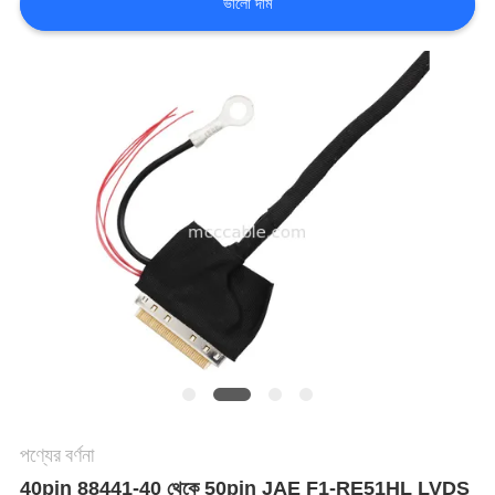
ভালো দাম
মামলা
একটি
উদ্ধৃতি
অনুরোধ
করুন
সাইট
ম্যাপ
পণ্যের বর্ণনা
গোপনীয়তা
40pin 88441-40 থেকে 50pin JAE F1-RE51HL LVDS