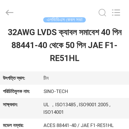
Shenzhen
Sino-
Media
Technology
এলভিডিএস কেবল সভা
Co.,
Ltd..
32AWG LVDS ক্যাবল সমাবেশ 40 পিন
বাড়ি
All
Rights
88441-40 থেকে 50 পিন JAE F1-
Reserved.
পণ্য
RE51HL
ভিডিও
উৎপত্তি স্থল:
চীন
পরিচিতিমুলক নাম:
SINO-TECH
আমাদের
সাক্ষ্যদান:
UL ，ISO13485 , ISO9001.2005 ,
সম্বন্ধে
ISO14001
মডেল নম্বার:
ACES 88441-40 / JAE F1-RE51HL