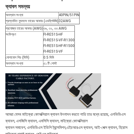
ক্যাবল সমন্বয়
নীতি
অবস্থান সংখ্যা
40PIN/51PIN
প্রস্তাবিত ন্যূনতম তারের আকার (এডব্লিউজি)
32AWG
প্রযোজ্য তারের আকার (AWG)
৩৬, ৩২, ৩৩ AWG
সংমিশ্রণ
FI-RE51S-HF
FI-RE51S-VF-R1300
FI-RE51S-HF-R1500
FI-RE51S-VF
যোগাযোগ পিচ (মিমি)
0.5 মিমি
অবস্থান সংখ্যা
৫১ টি পোস্ট
আমরা যেসব মাইক্রো কোঅক্সিয়াল ক্যাবল উৎপাদন করতে পারি তার মধ্যে রয়েছে, এলভিডিএস
ক্যাবল, এসজিসি ক্যাবল, এমসিসি ক্যাবল, মাইক্রো কোঅক্সিয়াল
ক্যাবল সমাবেশ, এলভিডিএস ইডিপি ট্রান্সমিশন,এইচআরএস ক্যাবল, আই-পেক্স ক্যাবল, হিরোস