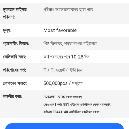
কারখানা
ন্যূনতম চাহিদার
পরিমাণ আলোচনাযোগ্য হতে পারে
পরিদর্শন
পরিমাণ:
মূল্য:
Most favorable
গুণমান
প্যাকেজিং বিবরণ:
পিই ভিতরের, শক্ত কাগজ বহিরাগত
নিয়ন্ত্রণ
ডেলিভারি সময়:
অর্থ প্রদানের পরে 10-28 দিন
আমাদের
পরিশোধের শর্ত:
টি / টি, ওয়েস্টার্ন ইউনিয়ন
সাথে
যোগানের ক্ষমতা:
500,000pcs / সপ্তাহ
যোগাযোগ
লক্ষণীয় করা:
,
32AWG LVDS কেবল সমাবেশ
,
জেএ এফ 1-আর 551 এইচএল এলভিডিএস কেবল এসেম্বলি
এসিএস 88441-40 এলভিডিএস কোক্সিয়াল কেবল
খবর