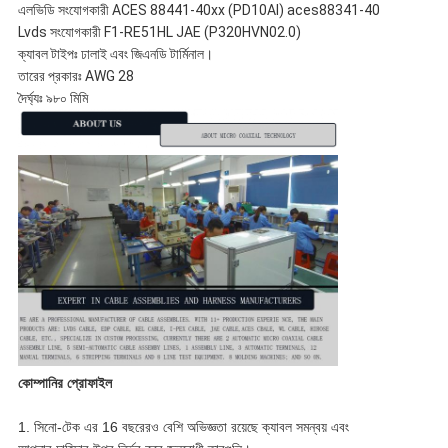
এলভিডি সংযোগকারী ACES 88441-40xx (PD10AI) aces88341-40
Lvds সংযোগকারী F1-RE51HL JAE (P320HVN02.0)
ক্যাবল টাইপঃ ঢালাই এবং জিএনডি টার্মিনাল।
তারের প্রকারঃ AWG 28
দৈর্ঘ্যঃ ৯৮০ মিমি
কোম্পানির প্রোফাইল
1. সিনো-টেক এর 16 বছরেরও বেশি অভিজ্ঞতা রয়েছে ক্যাবল সমন্বয় এবং