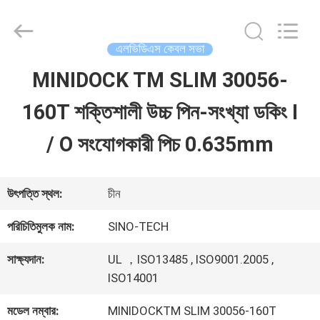
Shenzhen
Sino-
Media
Technology
এলভিডিএস কেবল সভা
Co.,
Ltd..
MINIDOCK TM SLIM 30056-
বাড়ি
All
Rights
160T শক্তিশালী উচ্চ পিন-সংখ্যা ডকিং I
Reserved.
পণ্য
/ O সংযোগকারী পিচ 0.635mm
ভিডিও
উৎপত্তি স্থল:
চীন
পরিচিতিমুলক নাম:
SINO-TECH
আমাদের
সাক্ষ্যদান:
UL ，ISO13485 , ISO9001.2005 ,
সম্বন্ধে
ISO14001
মডেল নম্বার:
MINIDOCKTM SLIM 30056-160T