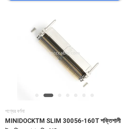
মামলা
একটি
উদ্ধৃতি
অনুরোধ
করুন
সাইট
ম্যাপ
পণ্যের বর্ণনা
MINIDOCKTM SLIM 30056-160T শক্তিশালী
গোপনীয়তা