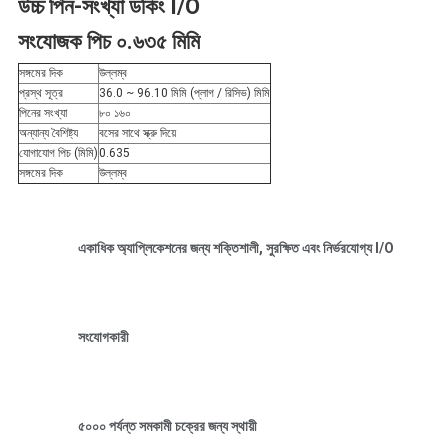
উচ্চ পিন-সংখ্যা ডকিং I/O
নীতি
সংযোজক পিচ ০.৬৩৫ মিমি
সঙ্গমের দিক
উল্লম্ব
প্রস্থ সূত্র
36.0 ~ 96.10 মিমি (প্লাগ / রিসিভ) মিমি
পিনের সংখ্যা
৮০ ১৬০
অন্যান্য বৈশিষ্ট্য
বসের সাথে স্ক্রু দিয়ে
যোগাযোগ পিচ (মিমি)
0.635
সঙ্গমের দিক
উল্লম্ব
একাধিক অ্যাপ্লিকেশনের জন্য শক্তিশালী, সুরক্ষিত এবং নির্ভরযোগ্য I/O
সংযোগকারী
৫০০০ পর্যন্ত সমকামী চক্রের জন্য স্থায়ী