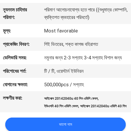
কারখানা
ন্যূনতম চাহিদার
পরিমাণ আলোচনাযোগ্য হতে পারে ((শুধুমাত্র কোম্পানি,
পরিদর্শন
পরিমাণ:
ব্যক্তিগত ব্যবহারের পরিবর্তে)
মূল্য:
Most favorable
গুণমান
প্যাকেজিং বিবরণ:
পিই ভিতরের, শক্ত কাগজ বহিরাগত
নিয়ন্ত্রণ
ডেলিভারি সময়:
নমুনার জন্য 2-3 সপ্তাহ 3-4 সপ্তাহ বিশাল জন্য
আমাদের
পরিশোধের শর্ত:
টি / টি, ওয়েস্টার্ন ইউনিয়ন
সাথে
যোগানের ক্ষমতা:
500,000pcs / সপ্তাহ
যোগাযোগ
লক্ষণীয় করা:
,
আইপেক্স 20142040u 40 পিন এডিপি কেবল
,
ইউএসবি 40 পিন এডিপি কেবল
আইপেক্স 20142040u এডিপি 40 পিন
খবর
ভালো দাম