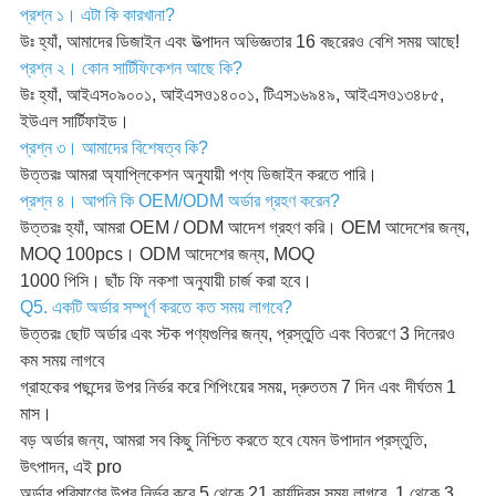
প্রশ্ন ১। এটা কি কারখানা?
উঃ হ্যাঁ, আমাদের ডিজাইন এবং উত্পাদন অভিজ্ঞতার 16 বছরেরও বেশি সময় আছে!
প্রশ্ন ২। কোন সার্টিফিকেশন আছে কি?
উঃ হ্যাঁ, আইএস০৯০০১, আইএসও১৪০০১, টিএস১৬৯৪৯, আইএসও১৩৪৮৫,
ইউএল সার্টিফাইড।
প্রশ্ন ৩। আমাদের বিশেষত্ব কি?
উত্তরঃ আমরা অ্যাপ্লিকেশন অনুযায়ী পণ্য ডিজাইন করতে পারি।
প্রশ্ন ৪। আপনি কি OEM/ODM অর্ডার গ্রহণ করেন?
উত্তরঃ হ্যাঁ, আমরা OEM / ODM আদেশ গ্রহণ করি। OEM আদেশের জন্য,
MOQ 100pcs। ODM আদেশের জন্য, MOQ
1000 পিসি। ছাঁচ ফি নকশা অনুযায়ী চার্জ করা হবে।
Q5. একটি অর্ডার সম্পূর্ণ করতে কত সময় লাগবে?
উত্তরঃ ছোট অর্ডার এবং স্টক পণ্যগুলির জন্য, প্রস্তুতি এবং বিতরণে 3 দিনেরও
কম সময় লাগবে
গ্রাহকের পছন্দের উপর নির্ভর করে শিপিংয়ের সময়, দ্রুততম 7 দিন এবং দীর্ঘতম 1
মাস।
বড় অর্ডার জন্য, আমরা সব কিছু নিশ্চিত করতে হবে যেমন উপাদান প্রস্তুতি,
উৎপাদন, এই pro
অর্ডার পরিমাণের উপর নির্ভর করে 5 থেকে 21 কার্যদিবস সময় লাগবে, 1 থেকে 3