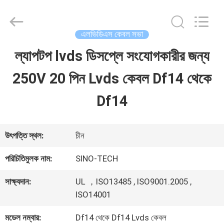
Shenzhen
Sino-
Media
Technology
এলভিডিএস কেবল সভা
Co.,
Ltd..
ল্যাপটপ lvds ডিসপ্লে সংযোগকারীর জন্য
বাড়ি
All
Rights
250V 20 পিন Lvds কেবল Df14 থেকে
Reserved.
পণ্য
Df14
ভিডিও
উৎপত্তি স্থল:
চীন
পরিচিতিমুলক নাম:
SINO-TECH
আমাদের
সাক্ষ্যদান:
UL ，ISO13485 , ISO9001.2005 ,
সম্বন্ধে
ISO14001
মডেল নম্বার:
Df14 থেকে Df14 Lvds কেবল