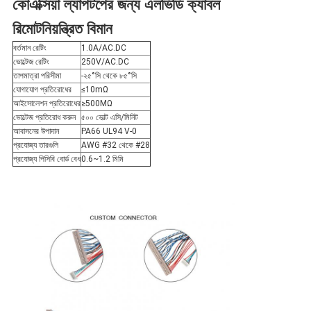
কোএক্সিয়া ল্যাপটপের জন্য এলভিডি ক্যাবল
নীতি
রিমোট
নিয়ন্ত্রিত বিমান
বর্তমান রেটিং
1.0A/AC.DC
ভোল্টেজ রেটিং
250V/AC.DC
তাপমাত্রা পরিসীমা
-২৫°সি থেকে ৮৫°সি
যোগাযোগ প্রতিরোধের
≤10mΩ
আইসোলেশন প্রতিরোধের
≥500MΩ
ভোল্টেজ প্রতিরোধ করুন
৫০০ ভোল্ট এসি/মিনিট
আবাসনের উপাদান
PA66 UL94 V-0
প্রযোজ্য তারগুলি
AWG #32 থেকে #28
প্রযোজ্য পিসিবি বোর্ড বেধ
0.6~1.2 মিমি