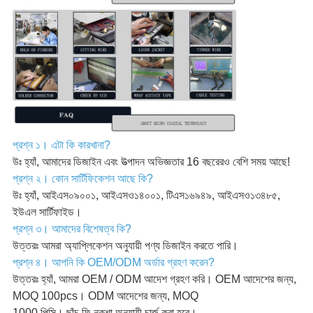
প্রশ্ন ১। এটা কি কারখানা?
উঃ হ্যাঁ, আমাদের ডিজাইন এবং উত্পাদন অভিজ্ঞতার 16 বছরেরও বেশি সময় আছে!
প্রশ্ন ২। কোন সার্টিফিকেশন আছে কি?
উঃ হ্যাঁ, আইএস০৯০০১, আইএসও১৪০০১, টিএস১৬৯৪৯, আইএসও১৩৪৮৫,
ইউএল সার্টিফাইড।
প্রশ্ন ৩। আমাদের বিশেষত্ব কি?
উত্তরঃ আমরা অ্যাপ্লিকেশন অনুযায়ী পণ্য ডিজাইন করতে পারি।
প্রশ্ন ৪। আপনি কি OEM/ODM অর্ডার গ্রহণ করেন?
উত্তরঃ হ্যাঁ, আমরা OEM / ODM আদেশ গ্রহণ করি। OEM আদেশের জন্য,
MOQ 100pcs। ODM আদেশের জন্য, MOQ
1000 পিসি। ছাঁচ ফি নকশা অনুযায়ী চার্জ করা হবে।