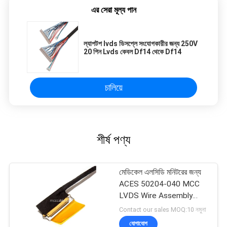
এর সেরা মূল্য পান
ল্যাপটপ lvds ডিসপ্লে সংযোগকারীর জন্য 250V
20 পিন Lvds কেবল Df14 থেকে Df14
চালিয়ে
শীর্ষ পণ্য
মেডিকেল এলসিডি মনিটরের জন্য
ACES 50204-040 MCC
LVDS Wire Assembly
ISO13485
Contact our sales MOQ:10 নমুনা
যোগাযোগ