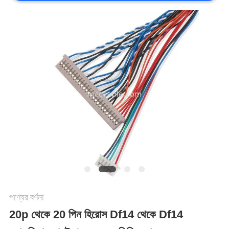
মামলা
একটি
উদ্ধৃতি
অনুরোধ
করুন
সাইট
ম্যাপ
পণ্যের বর্ণনা
20p থেকে 20 পিন হিরোস Df14 থেকে Df14
গোপনীয়তা