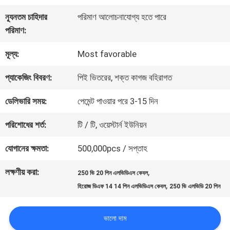
কারখানা
ন্যূনতম চাহিদার
পরিমাণ আলোচনাযোগ্য হতে পারে
পরিদর্শন
পরিমাণ:
মূল্য:
Most favorable
গুণমান
প্যাকেজিং বিবরণ:
পিই ভিতরের, শক্ত কাগজ বহিরাগত
নিয়ন্ত্রণ
ডেলিভারি সময়:
পেমেন্ট পাওয়ার পরে 3-15 দিন
আমাদের
পরিশোধের শর্ত:
টি / টি, ওয়েস্টার্ন ইউনিয়ন
সাথে
যোগানের ক্ষমতা:
500,000pcs / সপ্তাহ
যোগাযোগ
লক্ষণীয় করা:
,
250 ভি 20 পিন এলভিডিএস কেবল
,
হিরোজ ডিএফ 14 14 পিন এলভিডিএস কেবল
250 ভি এলভিডি 20 পিন
খবর
ভালো দাম