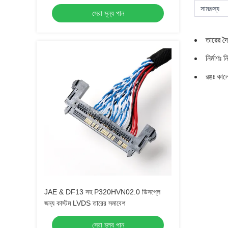
সামঞ্জস্য
সেরা মূল্য পান
তারের দৈ
নির্মাণঃ
রঙঃ কা
JAE & DF13 সহ P320HVN02.0 ডিসপ্লে
জন্য কাস্টম LVDS তারের সমাবেশ
সেরা মূল্য পান