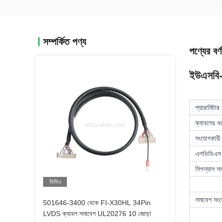
সম্পর্কিত পণ্য
পণ্যের বর্ণ
ইউএসবি-
প্যারামিটার
ক্যাবলের ধ
সংযোগকারী 
এলভিডিএস 
সিগন্যাল সম
ভিডিও
সমাবেশ সং
501646-3400 থেকে FI-X30HL 34Pin
LVDS ক্যাবল সমাবেশ UL20276 10 জোড়া