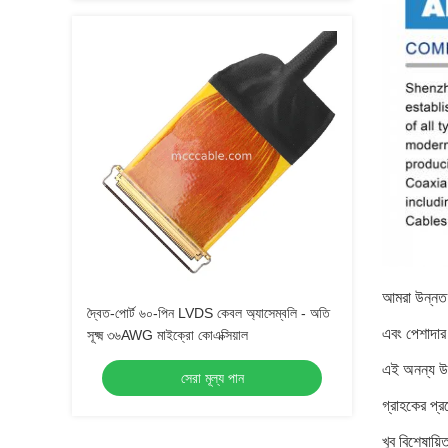
আমরা উন্নত অ
দ্বৈত-পোর্ট ৬০-পিন LVDS কেবল অ্যাসেম্বলি - অতি
এবং পেশাদার
সূক্ষ্ম ৩৬AWG মাইক্রো কোএক্সিয়াল
এই অনন্য উপা
সেরা মূল্য পান
গ্রাহকের প্
খুব বিশেষায়