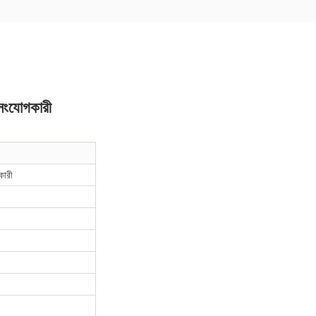
সংযোগকারী
কারী