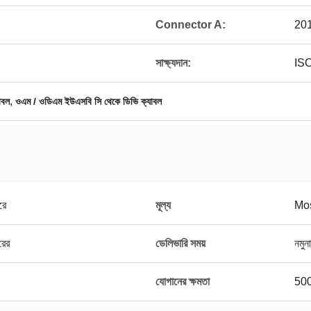
Connector A:
20
সাক্ষ্যদান:
IS
,
াবল
ওএম / ওডিএম ইউএসবি সি থেকে ডিভি ক্যাবল
রে
মূল্য
Mos
রের
ডেলিভারি সময়
নমুন
যোগানের ক্ষমতা
500