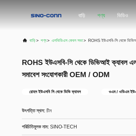
বাড়ি
পণ্য
ভিডিও
বাড়ি
>
পণ্য
>
এলভিডিএস কেবল সভা
>
ROHS ইউএসবি-সি থেকে ডিভিআ
ROHS ইউএসবি-সি থেকে ডিভিআই ক্যাবল এলস
সমাবেশ সংযোগকারী OEM / ODM
রোহস ইউএসবি সি থেকে ডিভি ক্যাবল
ওএম / ওডিএম ইউএস
উৎপত্তি স্থল:
চীন
পরিচিতিমুলক নাম:
SINO-TECH