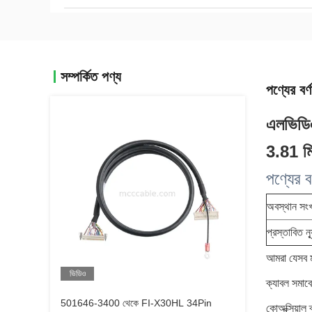
সম্পর্কিত পণ্য
পণ্যের বর্ণ
এলভিডি
3.81 ম
পণ্যের বর
অবস্থান সংখ
প্রস্তাবিত 
আমরা যেসব ম
ভিডিও
ক্যাবল সমাব
501646-3400 থেকে FI-X30HL 34Pin
কোঅক্সিয়াল