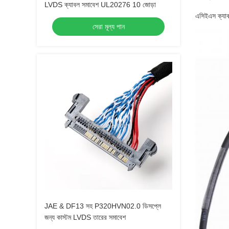
LVDS ক্যাবল সমাবেশ UL20276 10 জোড়া
এসিইএস ক্যা
সেরা মূল্য পান
JAE & DF13 সহ P320HVN02.0 ডিসপ্লে
জন্য কাস্টম LVDS তারের সমাবেশ