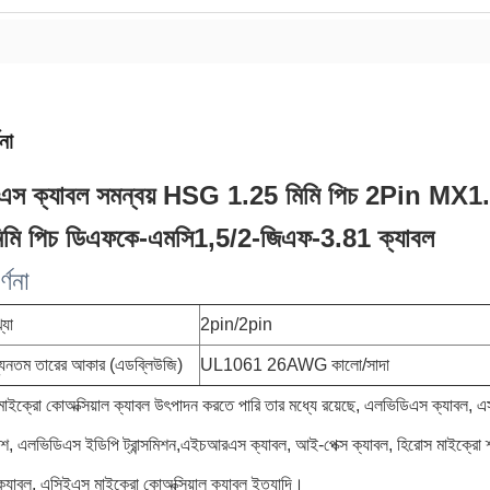
না
এস ক্যাবল সমন্বয় HSG 1.25 মিমি পিচ 2Pin M
িমি পিচ ডিএফকে-এমসি1,5/2-জিএফ-3.81 ক্যাবল
্ণনা
্যা
2pin/2pin
ন্যূনতম তারের আকার (এডব্লিউজি)
UL1061 26AWG কালো/সাদা
াইক্রো কোঅক্সিয়াল ক্যাবল উৎপাদন করতে পারি তার মধ্যে রয়েছে, এলভিডিএস ক্যাবল, এস
েশ, এলভিডিএস ইডিপি ট্রান্সমিশন,এইচআরএস ক্যাবল, আই-পেক্স ক্যাবল, হিরোস মাইক্রো শ্
 ক্যাবল, এসিইএস মাইক্রো কোঅক্সিয়াল ক্যাবল ইত্যাদি।