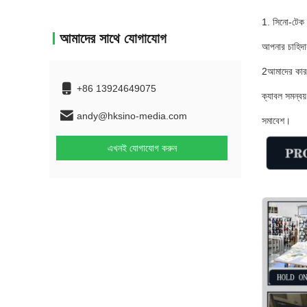
1. সিনো-টেক 
আমাদের সাথে যোগাযোগ
আপনার চাহিদা
2আমাদের কারখা
+86 13924649075
ক্যাবল সমন্বয
andy@hksino-media.com
সমাবেশ।
এখনই যোগাযোগ করুন