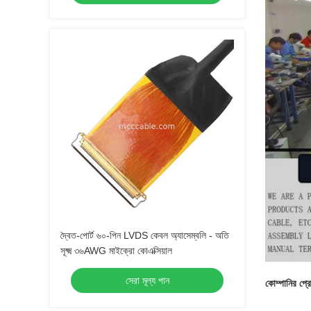
দ্বৈত-পোর্ট ৬০-পিন LVDS কেবল অ্যাসেম্বলি - অতি
সূক্ষ্ম ৩৬AWG মাইক্রো কোএক্সিয়াল
সেরা মূল্য পান
কোম্পানির প্