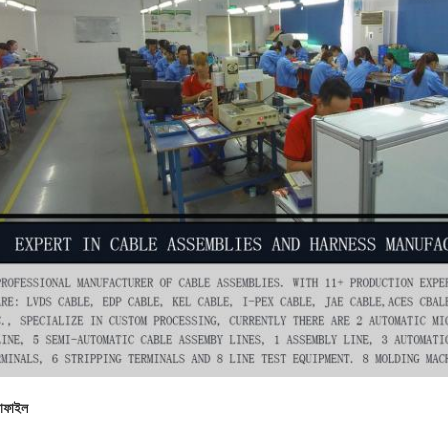
রোফাইল