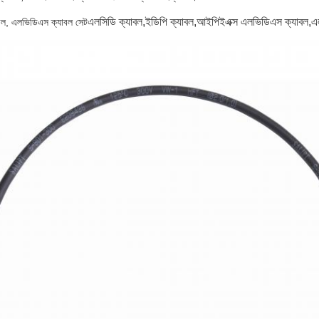
এলসিডি ক্যাবল,ইডিপি ক্যাবল,আইপিইএক্স এলভিডিএস ক্যাবল,এল
বল, এলভিডিএস ক্যাবল সেট