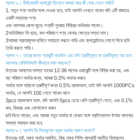
প্রশ্ন ৬। দীর্ঘমেয়াদী ক্লায়েন্ট হিসেবে আমরা আর কী সেবা পেতে পারি?
1. নতুন পণ্য অর্ডার সঙ্গে দেওয়া হবে, তাই আপনি দেখতে পারেন যদি এটি বাজারে
একটি সম্ভাব্য পণ্য
এবং আপনার জেলা জুড়ে পণ্যটি পুনরায় বিক্রির অধিকার পাবেন।
2অতিরিক্ত ফি ছাড়, কম পরিমাণে পণ্য কেনার ক্ষেত্রে সস্তা দাম।
3আমরা প্রচারমূলক ছবিতে সহায়তা করতে পারি এবং ক্লায়েন্টদের লোগো দিয়ে ছবি
তৈরি করতে পারি।
প্রশ্ন ৭। তারের জন্য গ্যারান্টি কতদিন এবং যদি ত্রুটিযুক্ত বা ত্রুটিযুক্ত হয় তবে
আপনার বেনিফিটগুলি কীভাবে রক্ষা করবেন?
উত্তরঃ আমাদের সমস্ত তারের 12-36 মাসের ওয়ারেন্টি সঙ্গে বিক্রি করা হয়, এবং
বড় পরিমাণ অর্ডার জন্য, আমরা 0.3% অফার করবে
অর্ডার সঙ্গে পাঠানো ত্রুটিপূর্ণ জন্য 0.5% ব্যাকআপ, তাই যদি আপনি 1000PCs
অর্ডার, যে আপনি 100 পেতে পারেন মানে
3pcs ব্যাকআপ সঙ্গে. যদি আপনি 5pcs চেয়ে বেশি ত্রুটিপূর্ণ পেতে, এবং 0.1%
কম, বিক্রয় এবং যোগাযোগ করুন
ছবি দিতে পারেন, এবং আমরা নতুন অর্ডার বা ফেরত সঙ্গে প্রতিস্থাপন উপায় আপনার
সমস্যা সমাধান করা হবে.
প্রশ্ন ৮। আপনি কি বিনামূল্যে নমুনা অর্ডার গ্রহণ করেন?
উত্তরঃ হ্যাঁ, নমুনা অর্ডার সমর্থিত, কিছু নমুনা শিপিং মালবাহী ব্যতীত বিনামূল্যে