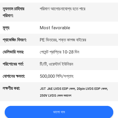
কারখানা
ন্যূনতম চাহিদার
পরিমাণ আলোচনাযোগ্য হতে পারে
পরিদর্শন
পরিমাণ:
মূল্য:
Most favorable
গুণমান
প্যাকেজিং বিবরণ:
PE ভিতরের, শক্ত কাগজ বাইরের
নিয়ন্ত্রণ
ডেলিভারি সময়:
পেমেন্ট প্রাপ্তির 10-28 দিন
আমাদের
পরিশোধের শর্ত:
টি/টি, ওয়েস্টার্ন ইউনিয়ন
সাথে
যোগানের ক্ষমতা:
500,000 পিসি/সপ্তাহ
যোগাযোগ
লক্ষণীয় করা:
,
,
JST JAE LVDS EDP কেবল
20pin LVDS EDP কেবল
250V LVDS কেবল সমাবেশ
খবর
ভালো দাম