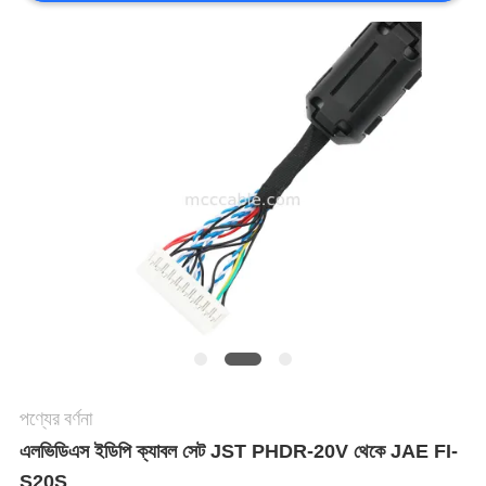
মামলা
একটি
উদ্ধৃতি
অনুরোধ
করুন
সাইট
ম্যাপ
পণ্যের বর্ণনা
এলভিডিএস ইডিপি ক্যাবল সেট JST PHDR-20V থেকে JAE FI-
গোপনীয়তা
S20S