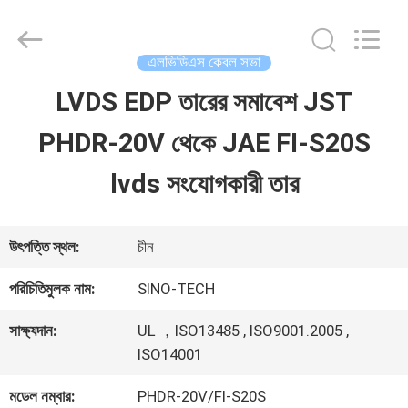
Shenzhen
Sino-
Media
Technology
এলভিডিএস কেবল সভা
Co.,
Ltd..
LVDS EDP তারের সমাবেশ JST
বাড়ি
All
Rights
PHDR-20V থেকে JAE FI-S20S
Reserved.
পণ্য
lvds সংযোগকারী তার
ভিডিও
উৎপত্তি স্থল:
চীন
পরিচিতিমুলক নাম:
SINO-TECH
আমাদের
সাক্ষ্যদান:
UL ，ISO13485 , ISO9001.2005 ,
সম্বন্ধে
ISO14001
মডেল নম্বার:
PHDR-20V/FI-S20S