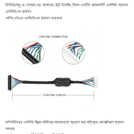
ডিভিডি/ব্লু-রে প্লেয়ার,বড় আকারের 3D ইমেজিং,স্লিম এলইডি ব্যাকলাইট এলসিডি প্যানেল
এলভিডিএস ক্যাবল
মেশিন,ওইএম এলভিডিএস ক্যাবল কারখানা
কম্পিউটারের এলসিডি স্ক্রিন মনিটরের মাদারবোর্ডে প্রয়োগ করা মাইক্রো কোঅক্সিয়াল ক্যাবল
সমন্বয়