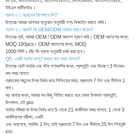
উঃ হ্যাঁ, আইএস০৯০০১, আইএসও১৪০০১, টিএস১৬৯৪৯, আইএসও১৩৪৮৫,
ইউএল সার্টিফাইড।
প্রশ্ন ৩। আমাদের বিশেষত্ব কি?
উত্তরঃ আমরা আপনার অনুরোধ অনুযায়ী পণ্য ডিজাইন করতে পারি।
প্রশ্ন ৪। আপনি কি OEM/ODM অর্ডার গ্রহণ করেন?
উত্তরঃ হ্যাঁ, আমরা OEM / ODM আদেশ গ্রহণ করি। OEM আদেশের জন্য,
MOQ 100pcs। ODM আদেশের জন্য, MOQ
1000 পিসি। ছাঁচ ফি নকশা অনুযায়ী চার্জ করা হবে।
Q5. একটি অর্ডার সম্পূর্ণ করতে কত সময় লাগবে?
উত্তরঃ ছোট অর্ডার এবং স্টক পণ্যগুলির জন্য, প্রস্তুতি এবং বিতরণে 3 দিনেরও
কম সময় লাগবে
গ্রাহকের পছন্দের উপর নির্ভর করে শিপিংয়ের সময়, দ্রুততম 7 দিন এবং দীর্ঘতম 1
মাস।
বড় অর্ডার জন্য, আমরা সব কিছু নিশ্চিত করতে হবে যেমন উপাদান প্রস্তুতি,
উৎপাদন, এই pro
অর্ডার পরিমাণের উপর নির্ভর করে 5 থেকে 21 কার্যদিবস সময় লাগবে, 1 থেকে 3
কার্যদিবসের পরীক্ষা, একটি
এবং অবশেষে, প্যাকিং 1 দিন, তাই দ্রুততম 7 দিন এবং দীর্ঘতম 25 দিন শিপমেন্ট
ছাড়া.