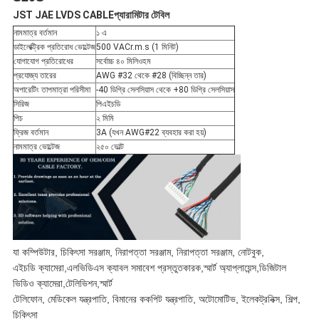
JST JAE LVDS CABLE
প্যারামিটার টেবিল
নীতি
নামমাত্র বর্তমান
১ এ
ডাইলেক্ট্রিক প্রতিরোধ ভোল্টেজ
500 VACr.m.s (1 মিনিট)
যোগাযোগ প্রতিরোধের
সর্বোচ্চ ৪০ মিলিওহম
প্রযোজ্য তারের
AWG #32 থেকে #28 (বিচ্ছিন্ন তার)
অপারেটিং তাপমাত্রা পরিসীমা
-40 ডিগ্রি সেলসিয়াস থেকে +80 ডিগ্রি সেলসিয়াস
সিরিজ
পিএইচডি
পিচ
২ মিমি
ফ্রিজ বর্তমান
3A (যখন AWG#22 ব্যবহার করা হয়)
নামমাত্র ভোল্টেজ
২৫০ ভোল্ট
যা কম্পিউটার, চিকিৎসা সরঞ্জাম, নিরাপত্তা সরঞ্জাম, নিরাপত্তা সরঞ্জাম, নোটবুক,
এইচডি ক্যামেরা,এলভিডিএস ক্যাবল সমাবেশ প্রস্তুতকারক,স্মার্ট অ্যাপ্লায়েন্স,ডিজিটাল
ভিডিও ক্যামেরা,টেলিভিশন,স্মার্ট
টেলিফোন, মেডিকেল যন্ত্রপাতি, বিমানের ককপিট যন্ত্রপাতি, অটোমোটিভ, ইলেকট্রনিক্স, শিল্প,
চিকিৎসা