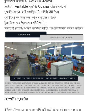
কন্ডাক্টরের আকারঃ 40AWG এবং 42AWG
নমনীয় Twistable সূক্ষ্ম পিচ Coaxial তারের সমাবেশ
সূক্ষ্ম পিচ সংযোগকারী সমাপ্তি (0.4 মিমি, 30 পিন)
মোবাইল ডিভাইসের জন্য অতি সূক্ষ্ম তারের হার্নেস
ট্রানজিশন অ্যাপ্লিকেশনঃ 480Mbps
উন্নত ইএমআই/ইএমসি সলিউশন ফাইন পিচ কোঅক্সিয়াল ক্যাবল সমাবেশ
কোম্পানির প্রোফাইল
1সিনো-টেকের ১০ বছরেরও বেশি অভিজ্ঞতা আছে ক্যাবল সমন্বয় এবং