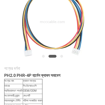
উদ্ধৃতি
অনুরোধ
করুন
সাইট
ম্যাপ
গোপনীয়তা
নীতি
পণ্যের বর্ণনা
PH2.0 PHR-4P হার্নেস ক্যাবল সমাবেশ
পণ্যের নাম
ক্যাবল সমন্বয়
তারের
পিএইচআর-৪পি
প্রক্রিয়াকরণ পদ্ধতি
OEM/ODM
সংযোগকারী ব্র্যান্ড
জেএসটি
পারফরম্যান্স টেস্টিং
পরীক্ষা সংজ্ঞায়িত করুন