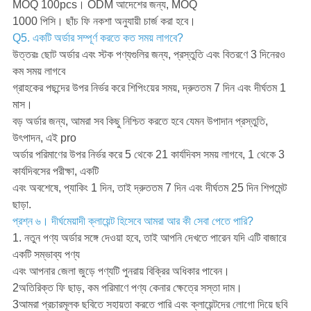
MOQ 100pcs। ODM আদেশের জন্য, MOQ
1000 পিসি। ছাঁচ ফি নকশা অনুযায়ী চার্জ করা হবে।
Q5. একটি অর্ডার সম্পূর্ণ করতে কত সময় লাগবে?
উত্তরঃ ছোট অর্ডার এবং স্টক পণ্যগুলির জন্য, প্রস্তুতি এবং বিতরণে 3 দিনেরও
কম সময় লাগবে
গ্রাহকের পছন্দের উপর নির্ভর করে শিপিংয়ের সময়, দ্রুততম 7 দিন এবং দীর্ঘতম 1
মাস।
বড় অর্ডার জন্য, আমরা সব কিছু নিশ্চিত করতে হবে যেমন উপাদান প্রস্তুতি,
উৎপাদন, এই pro
অর্ডার পরিমাণের উপর নির্ভর করে 5 থেকে 21 কার্যদিবস সময় লাগবে, 1 থেকে 3
কার্যদিবসের পরীক্ষা, একটি
এবং অবশেষে, প্যাকিং 1 দিন, তাই দ্রুততম 7 দিন এবং দীর্ঘতম 25 দিন শিপমেন্ট
ছাড়া.
প্রশ্ন ৬। দীর্ঘমেয়াদী ক্লায়েন্ট হিসেবে আমরা আর কী সেবা পেতে পারি?
1. নতুন পণ্য অর্ডার সঙ্গে দেওয়া হবে, তাই আপনি দেখতে পারেন যদি এটি বাজারে
একটি সম্ভাব্য পণ্য
এবং আপনার জেলা জুড়ে পণ্যটি পুনরায় বিক্রির অধিকার পাবেন।
2অতিরিক্ত ফি ছাড়, কম পরিমাণে পণ্য কেনার ক্ষেত্রে সস্তা দাম।
3আমরা প্রচারমূলক ছবিতে সহায়তা করতে পারি এবং ক্লায়েন্টদের লোগো দিয়ে ছবি