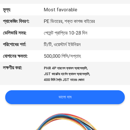
মূল্য:
Most favorable
গুণমান
প্যাকেজিং বিবরণ:
PE ভিতরের, শক্ত কাগজ বাইরের
নিয়ন্ত্রণ
ডেলিভারি সময়:
পেমেন্ট প্রাপ্তির 10-28 দিন
আমাদের
পরিশোধের শর্ত:
টি/টি, ওয়েস্টার্ন ইউনিয়ন
সাথে
যোগানের ক্ষমতা:
500,000 পিসি/সপ্তাহ
যোগাযোগ
লক্ষণীয় করা:
,
PHR 4P হারনেস ক্যাবল অ্যাসেম্বলি
,
JST কানেক্টর হার্নেস ক্যাবল অ্যাসেম্বলি
400 মিমি দৈর্ঘ্য JST তারের জোতা
খবর
ভালো দাম
মামলা
একটি