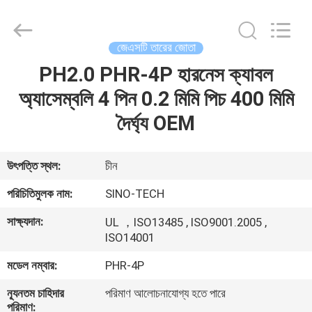
Sino-
Media
Technology
Co.,
Ltd..
জেএসটি তারের জোতা
All
Rights
PH2.0 PHR-4P হারনেস ক্যাবল
বাড়ি
Reserved.
অ্যাসেম্বলি 4 পিন 0.2 মিমি পিচ 400 মিমি
পণ্য
দৈর্ঘ্য OEM
ভিডিও
উৎপত্তি স্থল:
চীন
পরিচিতিমুলক নাম:
SINO-TECH
আমাদের
সাক্ষ্যদান:
UL ，ISO13485 , ISO9001.2005 ,
সম্বন্ধে
ISO14001
মডেল নম্বার:
PHR-4P
কারখানা
ন্যূনতম চাহিদার
পরিমাণ আলোচনাযোগ্য হতে পারে
পরিদর্শন
পরিমাণ: