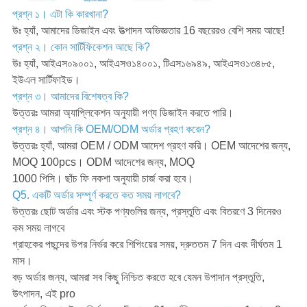
প্রশ্ন ১। এটা কি কারখানা?
উঃ হ্যাঁ, আমাদের ডিজাইন এবং উত্পাদন অভিজ্ঞতার 16 বছরেরও বেশি সময় আছে!
প্রশ্ন ২। কোন সার্টিফিকেশন আছে কি?
উঃ হ্যাঁ, আইএস০৯০০১, আইএসও১৪০০১, টিএস১৬৯৪৯, আইএসও১৩৪৮৫,
ইউএল সার্টিফাইড।
প্রশ্ন ৩। আমাদের বিশেষত্ব কি?
উত্তরঃ আমরা অ্যাপ্লিকেশন অনুযায়ী পণ্য ডিজাইন করতে পারি।
প্রশ্ন ৪। আপনি কি OEM/ODM অর্ডার গ্রহণ করেন?
উত্তরঃ হ্যাঁ, আমরা OEM / ODM আদেশ গ্রহণ করি। OEM আদেশের জন্য,
MOQ 100pcs। ODM আদেশের জন্য, MOQ
1000 পিসি। ছাঁচ ফি নকশা অনুযায়ী চার্জ করা হবে।
Q5. একটি অর্ডার সম্পূর্ণ করতে কত সময় লাগবে?
উত্তরঃ ছোট অর্ডার এবং স্টক পণ্যগুলির জন্য, প্রস্তুতি এবং বিতরণে 3 দিনেরও
কম সময় লাগবে
গ্রাহকের পছন্দের উপর নির্ভর করে শিপিংয়ের সময়, দ্রুততম 7 দিন এবং দীর্ঘতম 1
মাস।
বড় অর্ডার জন্য, আমরা সব কিছু নিশ্চিত করতে হবে যেমন উপাদান প্রস্তুতি,
উৎপাদন, এই pro