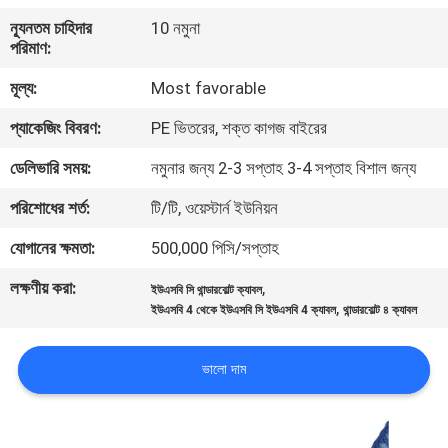
ন্যূনতম চাহিদার
10 নমুনা
গুণমান
পরিমাণ:
নিয়ন্ত্রণ
মূল্য:
Most favorable
প্যাকেজিং বিবরণ:
PE ভিতরের, শক্ত কাগজ বাইরের
আমাদের
ডেলিভারি সময়:
নমুনার জন্য 2-3 সপ্তাহ 3-4 সপ্তাহ বিশাল জন্য
সাথে
পরিশোধের শর্ত:
টি/টি, ওয়েস্টার্ন ইউনিয়ন
যোগাযোগ
যোগানের ক্ষমতা:
500,000 পিসি/সপ্তাহ
খবর
লক্ষণীয় করা:
,
ইউএসবি সি থান্ডারবোল্ট ক্যাবল
,
ইউএসবি 4 থেকে ইউএসবি সি ইউএসবি 4 ক্যাবল
থান্ডারবোল্ট ৪ ক্যাবল
মামলা
ভালো দাম
একটি