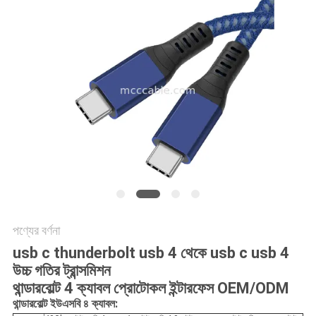
উদ্ধৃতি
অনুরোধ
করুন
সাইট
ম্যাপ
গোপনীয়তা
নীতি
পণ্যের বর্ণনা
usb c thunderbolt usb 4 থেকে usb c usb 4
উচ্চ গতির ট্রান্সমিশন
থান্ডারবোল্ট 4 ক্যাবল প্রোটোকল ইন্টারফেস OEM/ODM
থান্ডারবোল্ট ইউএসবি ৪ ক্যাবল: