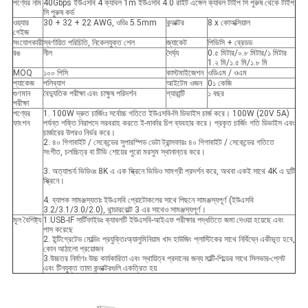
পণ্যের নাম
40Gbps ইউএসবি 4 ক্যাবল 1m ইউএসবি 4.0 রাইট এঙ্গেল ক্যাবল টাইপ সি পুরুষ থেকে টাইপ
সি পুরুষ কর্ড
ওয়্যার
30 + 32 + 22 AWG, ওডিঃ 5.5mm
কন্ডাক্টর
8 x কোঅক্সিয়াল
গেইজ
সংযোগকারী
স্বর্ণায়িত পরিচিতি, নিকেলযুক্ত শেল
জ্যাকেট
পিভিসি + ব্রেডড
রঙ
নীল
দৈর্ঘ্য
0.৫ মিটার/০.৮ মিটার/১ মিটার
1.২ মি/১.৫ মি/১.৮ মি
MOQ
১০০ পিসি
কাস্টমাইজেশন
ওডিএম / ওএম
প্যাকেজ
পলিব্যাগ
আইটেম ওজন
0১ কেজি
গুণমান
বৈদ্যুতিক পরীক্ষা এবং চাক্ষুষ পরিদর্শন
গ্যারান্টি
১ বছর
পরীক্ষা
পণ্যের
1. 100W দ্রুত চার্জিংঃ সর্বোচ্চ গতিতে ইউএসবি-সি ডিভাইস চার্জ করে। 100W (20V 5A)
ফাংশন
পর্যন্ত শক্তি নিরাপদে সরবরাহ করতে ই-মার্কার চিপ ব্যবহার করে। প্রকৃত চার্জিং গতি ডিভাইস এবং
চার্জারের উপরও নির্ভর করে।
2. ৪০ গিগাবাইট / সেকেন্ডের সুপারস্পিড ডেটা ট্রান্সফারঃ ৪০ গিগাবাইট / সেকেন্ডের গতিতে
সংগীত, চলচ্চিত্র বা টিভি শোয়ের পুরো মরসুম স্থানান্তর করে।
3. অত্যাশ্চর্য ভিডিওঃ 8K এ এক স্ক্রিনে ভিডিও সামগ্রী প্রদর্শন করে, অথবা একই সাথে 4K এ দুটি
স্ক্রিনে।
4. ব্যাপক সামঞ্জস্যতাঃ ইউএসবি প্রোটোকলের সাথে পিছনে সামঞ্জস্যপূর্ণ (ইউএসবি
3.2/3.1/3.0/2.0), থান্ডারবোল্ট 3 এর সাথেও সামঞ্জস্যপূর্ণ।
মূল বৈশিষ্ট্য
1.USB-IF সার্টিফাইডঃ ক্যাবলটি ইউএসবি-আইএফ পরীক্ষার পদ্ধতিতে জমা দেওয়া হয়েছে এবং
পাস করেছে
2. ইন্টিগ্রেটেড মোল্ডিং প্রযুক্তিঃঅ্যালুমিনিয়াম খাদ হাউজিং প্লাস্টিকের সাথে নির্বিঘ্নে একীভূত হবে,
কোন আঠালো প্রয়োজন
3.উচ্চতর নির্মাণঃ উচ্চ কার্যকারিতা এবং স্থায়িত্ব প্রদানের জন্য মাল্টি-শিল্ডের সাথে সিলভার-প্লেট
এবং টিনযুক্ত তামা কন্ডাক্টরগুলি একত্রিত হয়