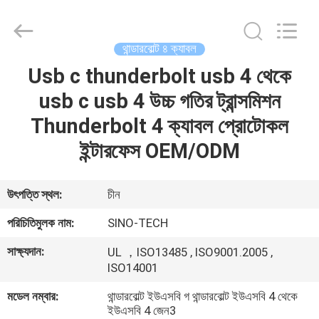
Sino-
Media
Technology
Co.,
Ltd..
থান্ডারবোল্ট ৪ ক্যাবল
All
Rights
Usb c thunderbolt usb 4 থেকে
বাড়ি
Reserved.
usb c usb 4 উচ্চ গতির ট্রান্সমিশন
পণ্য
Thunderbolt 4 ক্যাবল প্রোটোকল
ইন্টারফেস OEM/ODM
ভিডিও
উৎপত্তি স্থল:
চীন
আমাদের
পরিচিতিমুলক নাম:
SINO-TECH
সম্বন্ধে
সাক্ষ্যদান:
UL ，ISO13485 , ISO9001.2005 ,
ISO14001
কারখানা
মডেল নম্বার:
থান্ডারবোল্ট ইউএসবি গ থান্ডারবোল্ট ইউএসবি 4 থেকে
পরিদর্শন
ইউএসবি 4 জেন3