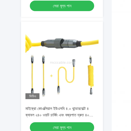
সেরা মূল্য পান
ভিডিও
মাইক্রো কোএক্সিয়াল ইউএসবি ৪.০ থান্ডারবোল্ট ৪
ক্যাবল ২৪০ ওয়াট চার্জিং এবং বজ্রপাত দ্রুত ৪০
জিবিপিএস ডাটা ট্রান্সফার সহ
সেরা মূল্য পান