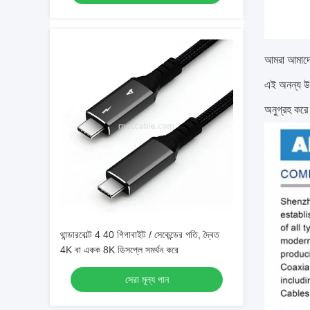
আমরা আমাদের
এই অনন্য উপাদ
অনুগ্রহ কর
থান্ডারবোল্ট 4 40 গিগাবাইট / সেকেন্ডের গতি, দ্বৈত
4K বা একক 8K ডিসপ্লে সমর্থন করে
সেরা মূল্য পান