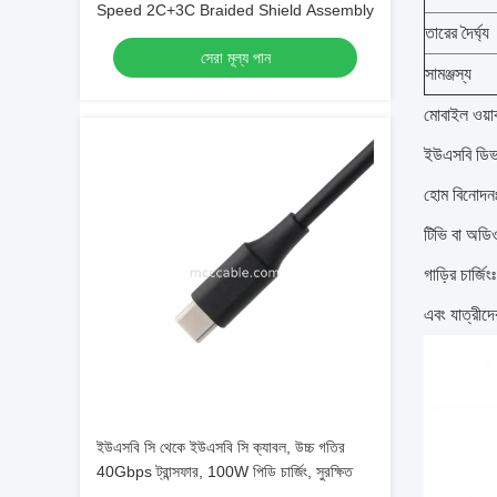
Speed 2C+3C Braided Shield Assembly
তারের দৈর্ঘ্য
সেরা মূল্য পান
সামঞ্জস্য
মোবাইল ওয়া
ইউএসবি ডিভাই
হোম বিনোদনঃ
টিভি বা অডিও
গাড়ির চার্জ
এবং যাত্রীদে
ইউএসবি সি থেকে ইউএসবি সি ক্যাবল, উচ্চ গতির
40Gbps ট্রান্সফার, 100W পিডি চার্জিং, সুরক্ষিত