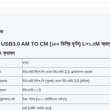
না
B3.0 AM TO CM (১৮০ ডিগ্রি ঘূর্ণন) L=১.৫M অ্যালুমি
িং ক্যাবল
বর্ণনা
ন
ইউএসবি টাইপ-সি থেকে ইউএসবি 3.0 এক্সটেনশন ক্যাবল
্রকার
ইউএসবি টাইপ-সি (পুরুষ) থেকে ইউএসবি 3.0 (মহিলা)
্করণ
ইউএসবি ৩।0
ট্রান্সফার রেট
উচ্চ গতির (৪৮০ এমবিপিএস পর্যন্ত)
হ্যাঁ (চার্জিং সমর্থন করে)