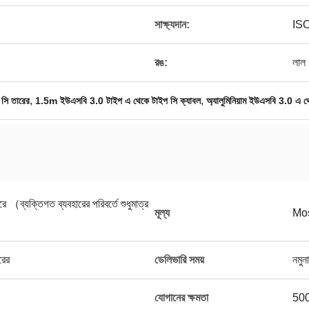
সাক্ষ্যদান:
IS
রঙ:
লাল
,
,
সি তারের
1.5m ইউএসবি 3.0 টাইপ এ থেকে টাইপ সি ক্যাবল
অ্যালুমিনিয়াম ইউএসবি 3.0 এ থ
（ব্যক্তিগত ব্যবহারের পরিবর্তে শুধুমাত্র
মূল্য
Mos
রের
ডেলিভারি সময়
নমুন
যোগানের ক্ষমতা
500