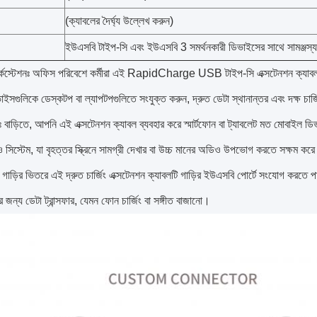
(ক্যাবলের দৈর্ঘ্য উল্লেখ করুন)
ইউএসবি টাইপ-সি এবং ইউএসবি 3 সমর্থনকারী ডিভাইসের সাথে সামঞ্জস্য
র্কস্টেশনঃ অফিস পরিবেশে কর্মীরা এই RapidCharge USB টাইপ-সি এক্সটেনশন ক্যাবল
সগুলিকে ডেস্কটপ বা ল্যাপটপগুলিতে সংযুক্ত করুন, দ্রুত ডেটা স্থানান্তর এবং দক্ষ চার্জিং
 বাড়িতে, আপনি এই এক্সটেনশন ক্যাবল ব্যবহার করে স্মার্টফোন বা ট্যাবলেট মত মোবাইল 
 সিস্টেম, যা বৃহত্তর স্ক্রিনে সামগ্রী দেখার বা উচ্চ মানের অডিও উপভোগ করতে সক্ষম কর
িংঃ গাড়ির ভিতরে এই দ্রুত চার্জিং এক্সটেনশন ক্যাবলটি গাড়ির ইউএসবি পোর্টে সংযোগ করতে প
র জন্য ডেটা ট্রান্সফার, যেমন ফোন চার্জিং বা সঙ্গীত বাজানো।