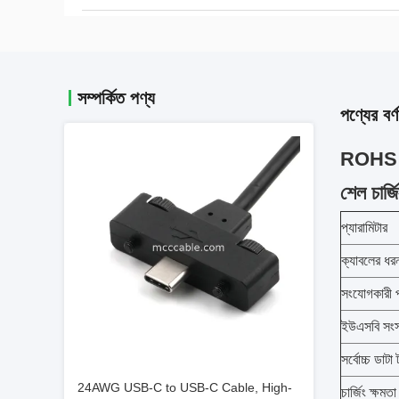
সম্পর্কিত পণ্য
পণ্যের বর্ণ
ROHS US
শেল চার্জ
প্যারামিটার
ক্যাবলের ধর
সংযোগকারী প
ইউএসবি সংস
সর্বোচ্চ ডাটা 
24AWG USB-C to USB-C Cable, High-
চার্জিং ক্ষমতা