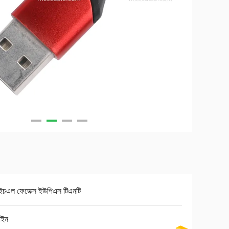
ইচএল ফেডেক্স ইউপিএস টিএনটি
াইন