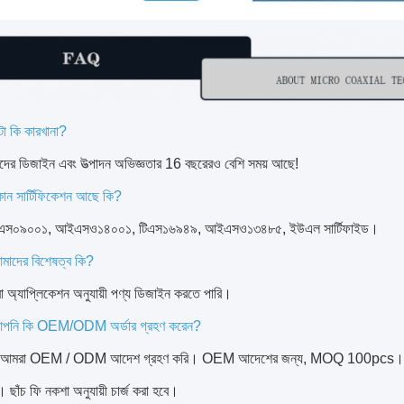
টা কি কারখানা?
মাদের ডিজাইন এবং উত্পাদন অভিজ্ঞতার 16 বছরেরও বেশি সময় আছে!
োন সার্টিফিকেশন আছে কি?
 আইএস০৯০০১, আইএসও১৪০০১, টিএস১৬৯৪৯, আইএসও১৩৪৮৫, ইউএল সার্টিফাইড।
মাদের বিশেষত্ব কি?
 অ্যাপ্লিকেশন অনুযায়ী পণ্য ডিজাইন করতে পারি।
আপনি কি OEM/ODM অর্ডার গ্রহণ করেন?
যাঁ, আমরা OEM / ODM আদেশ গ্রহণ করি। OEM আদেশের জন্য, MOQ 100pc
ছাঁচ ফি নকশা অনুযায়ী চার্জ করা হবে।