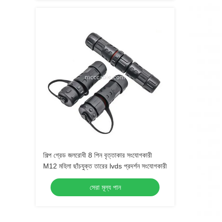
শিল্প গ্রেড জলরোধী 8 পিন বৃত্তাকার সংযোগকারী
M12 মহিলা ছাঁচযুক্ত তারের lvds প্রদর্শন সংযোগকারী
সেরা মূল্য পান