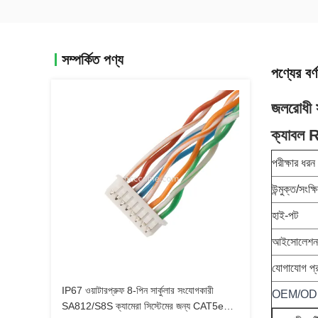
সম্পর্কিত পণ্য
পণ্যের বর্ণ
জলরোধী
ক্যাবল
পরীক্ষার ধরন
উন্মুক্ত/সংক্ষ
হাই-পট
আইসোলেশন 
যোগাযোগ প্
IP67 ওয়াটারপ্রুফ 8-পিন সার্কুলার সংযোগকারী
OEM/O
SA812/S8S ক্যামেরা সিস্টেমের জন্য CAT5e