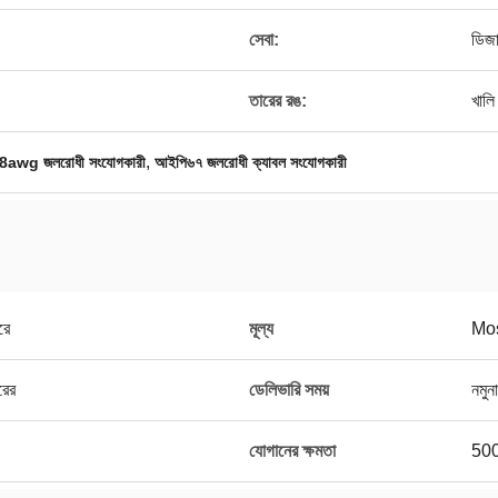
সেবা:
ডিজ
তারের রঙ:
খালি
,
8awg জলরোধী সংযোগকারী
আইপি৬৭ জলরোধী ক্যাবল সংযোগকারী
রে
মূল্য
Mos
রের
ডেলিভারি সময়
নমুন
যোগানের ক্ষমতা
500