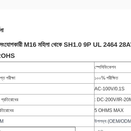
না
 সংযোগকারী M16 মহিলা থেকে SH1.0 9P UL 2464
 ROHS
স্পেসিফিকেশন
িপ্ত পরীক্ষা
১০০% পরীক্ষিত
AC-100V/0.1S
প্রতিরোধের
: DC-200V/IR-2
রতিরোধের
5 OHMS MAX
DM
উপলভ্য (OEM/ODM স