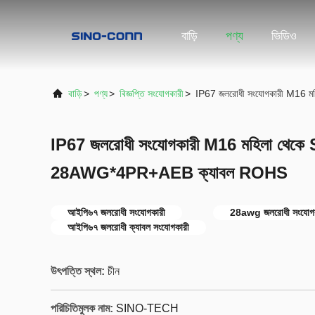
বাড়ি
পণ্য
ভিডিও
বাড়ি
>
পণ্য
>
বিজ্ঞপ্তি সংযোগকারী
>
IP67 জলরোধী সংযোগকারী M16
IP67 জলরোধী সংযোগকারী M16 মহিলা থেক
28AWG*4PR+AEB ক্যাবল ROHS
আইপি৬৭ জলরোধী সংযোগকারী
28awg জলরোধী সংযোগক
আইপি৬৭ জলরোধী ক্যাবল সংযোগকারী
উৎপত্তি স্থল:
চীন
পরিচিতিমুলক নাম:
SINO-TECH