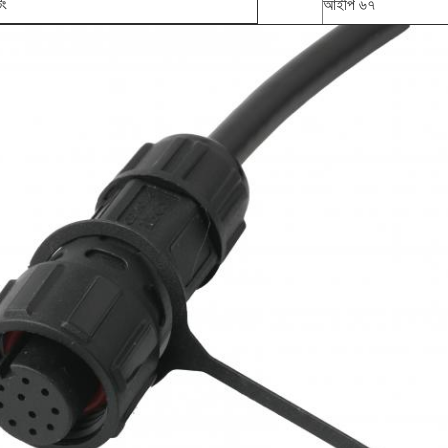
িং
আইপি ৬৭