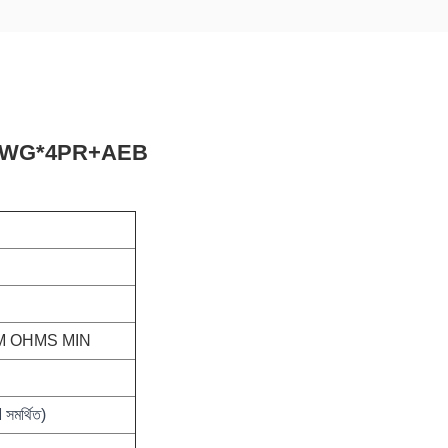
 28AWG*4PR+AEB
0M OHMS MIN
মর্থিত)