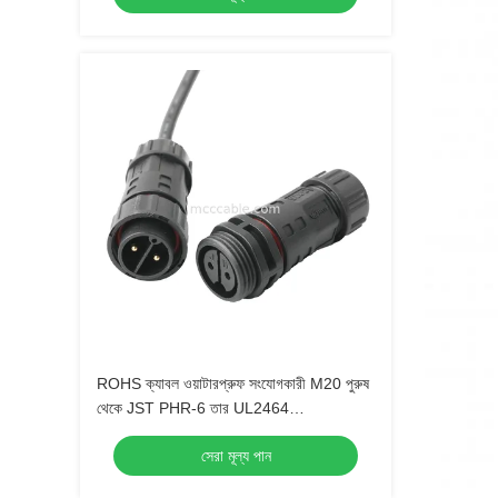
ROHS ক্যাবল ওয়াটারপ্রুফ সংযোগকারী M20 পুরুষ
থেকে JST PHR-6 তার UL2464
24AWGX5C OEM / ODM
সেরা মূল্য পান