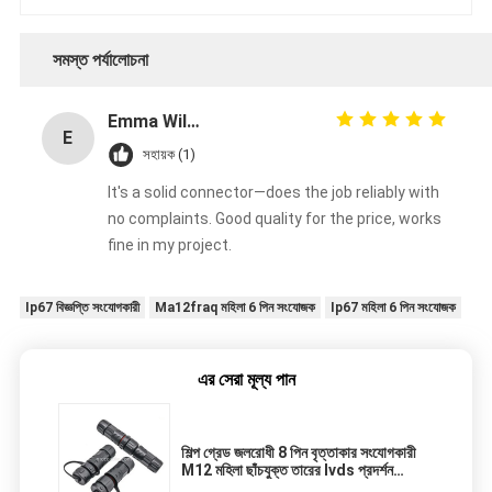
সমস্ত পর্যালোচনা
Emma Wilson
E
সহায়ক (1)
It's a solid connector—does the job reliably with
no complaints. Good quality for the price, works
fine in my project.
Ip67 বিজ্ঞপ্তি সংযোগকারী
Ma12fraq মহিলা 6 পিন সংযোজক
Ip67 মহিলা 6 পিন সংযোজক
এর সেরা মূল্য পান
শিল্প গ্রেড জলরোধী 8 পিন বৃত্তাকার সংযোগকারী
M12 মহিলা ছাঁচযুক্ত তারের lvds প্রদর্শন
সংযোগকারী