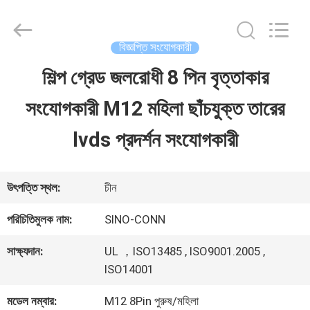
Shenzhen
Sino-
Media
Technology
বিজ্ঞপ্তি সংযোগকারী
Co.,
Ltd..
শিল্প গ্রেড জলরোধী 8 পিন বৃত্তাকার
বাড়ি
All
Rights
সংযোগকারী M12 মহিলা ছাঁচযুক্ত তারের
Reserved.
পণ্য
lvds প্রদর্শন সংযোগকারী
ভিডিও
উৎপত্তি স্থল:
চীন
পরিচিতিমুলক নাম:
SINO-CONN
আমাদের
সাক্ষ্যদান:
UL ，ISO13485 , ISO9001.2005 ,
সম্বন্ধে
ISO14001
মডেল নম্বার:
M12 8Pin পুরুষ/মহিলা