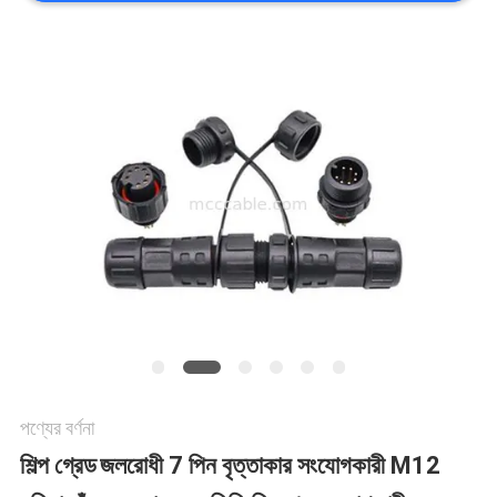
মামলা
একটি
উদ্ধৃতি
অনুরোধ
করুন
সাইট
ম্যাপ
পণ্যের বর্ণনা
শিল্প গ্রেড
জলরোধী 7 পিন বৃত্তাকার সংযোগকারী M12
গোপনীয়তা