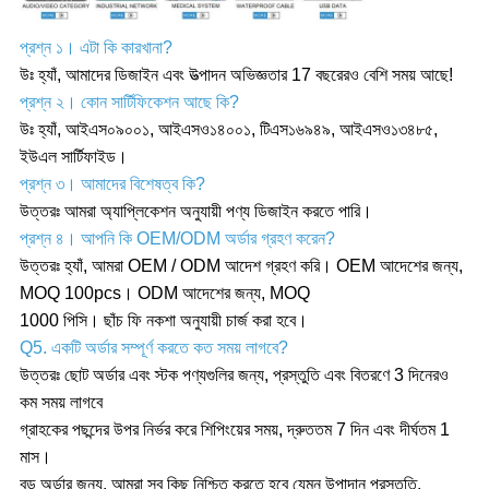
প্রশ্ন ১। এটা কি কারখানা?
উঃ হ্যাঁ, আমাদের ডিজাইন এবং উত্পাদন অভিজ্ঞতার 17 বছরেরও বেশি সময় আছে!
প্রশ্ন ২। কোন সার্টিফিকেশন আছে কি?
উঃ হ্যাঁ, আইএস০৯০০১, আইএসও১৪০০১, টিএস১৬৯৪৯, আইএসও১৩৪৮৫,
ইউএল সার্টিফাইড।
প্রশ্ন ৩। আমাদের বিশেষত্ব কি?
উত্তরঃ আমরা অ্যাপ্লিকেশন অনুযায়ী পণ্য ডিজাইন করতে পারি।
প্রশ্ন ৪। আপনি কি OEM/ODM অর্ডার গ্রহণ করেন?
উত্তরঃ হ্যাঁ, আমরা OEM / ODM আদেশ গ্রহণ করি। OEM আদেশের জন্য,
MOQ 100pcs। ODM আদেশের জন্য, MOQ
1000 পিসি। ছাঁচ ফি নকশা অনুযায়ী চার্জ করা হবে।
Q5. একটি অর্ডার সম্পূর্ণ করতে কত সময় লাগবে?
উত্তরঃ ছোট অর্ডার এবং স্টক পণ্যগুলির জন্য, প্রস্তুতি এবং বিতরণে 3 দিনেরও
কম সময় লাগবে
গ্রাহকের পছন্দের উপর নির্ভর করে শিপিংয়ের সময়, দ্রুততম 7 দিন এবং দীর্ঘতম 1
মাস।
বড় অর্ডার জন্য, আমরা সব কিছু নিশ্চিত করতে হবে যেমন উপাদান প্রস্তুতি,