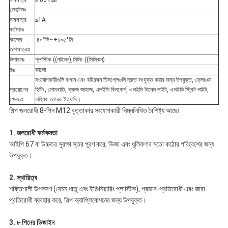
নামমাত্র
≤ 60 ভোল্ট
ভোল্টেজঃ
নামমাত্র
≤1A
বর্তমানঃ
কাজের
-৪০°সি~+১০৫°সি
তাপমাত্রাঃ
উপাদানঃ
প্লাস্টিক ((নাইলন),সিলিং ((সিলিকন)
রঙ:
কালো
সংযোগকারীগুলি বাগান এবং বহিরঙ্গন ডিসপ্লেগুলি দ্রুত সংযুক্ত করার জন্য উপযুক্ত, ফ্লোওফ
প্রয়োগের
হিটিং, মোমবাতি, ক্রুজ জাহাজ, এলইডি বিলবোর্ড, এলইডি টানেল লাইট, এলইডি স্ট্রিট লাইট,
ক্ষেত্রঃ
বাহ্যিক তারের ইত্যাদি।
শিল্প জলরোধী 8-পিন M12 বৃত্তাকার সংযোগকারী নিম্নলিখিত বৈশিষ্ট্য আছেঃ
1. জলরোধী কর্মক্ষমতা
আইপি 67 বা উচ্চতর সুরক্ষা স্তর পূরণ করে, ভিজা এবং ধূলিকণার মতো কঠোর পরিবেশের জন্য
উপযুক্ত।
2. স্থায়িত্ব
শক্তিশালী উপকরণ (যেমন ধাতু এবং ইঞ্জিনিয়ারিং প্লাস্টিক), প্রভাব-প্রতিরোধী এবং জারা-
প্রতিরোধী ব্যবহার করে, শিল্প অ্যাপ্লিকেশনের জন্য উপযুক্ত।
3. ৮ পিনের ডিজাইন