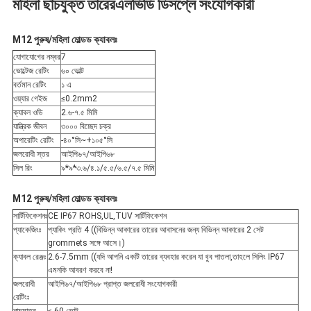
মহিলা ছাঁচযুক্ত তারের
এলভিডি ডিসপ্লে সংযোগকারী
নীতি
M12 পুরুষ/মহিলা মোল্ডড ক্যাবলঃ
যোগাযোগের নম্বর
7
ভোল্টেজ রেটিং
৬০ ভোল্ট
বর্তমান রেটিং
১ এ
ওয়্যার গেইজ
≤0.2mm2
ক্যাবল ওডি
2.৬-৭.৫ মিমি
যান্ত্রিক জীবন
৩০০০ বিচ্ছেদ চক্র
অপারেটিং রেটিং
-৪০°সি~+১০৫°সি
জলরোধী স্তর
আইপি৬৭/আইপি৬৮
সিল রিং
৯*৯*৩.৬/৪.১/৫.৫/৬.৫/৭.৫ মিমি
M12 পুরুষ/মহিলা মোল্ডড ক্যাবলঃ
সার্টিফিকেশনঃ
CE IP67 ROHS,UL,TUV সার্টিফিকেশন
প্যাকেজিংঃ
প্যাকিং প্রতি 4 ((বিভিন্ন আকারের তারের আবাসনের জন্য বিভিন্ন আকারের 2 সেট
grommets সঙ্গে আসে।)
ক্যাবল রেঞ্জঃ
2.6-7.5mm ((যদি আপনি একটি তারের ব্যবহার করেন যা খুব পাতলা,তাহলে সিলিং IP67
এমনকি আবরণ করবে না!
জলরোধী
আইপি৬৭/আইপি৬৮ প্রাপ্ত জলরোধী সংযোগকারী
রেটিংঃ