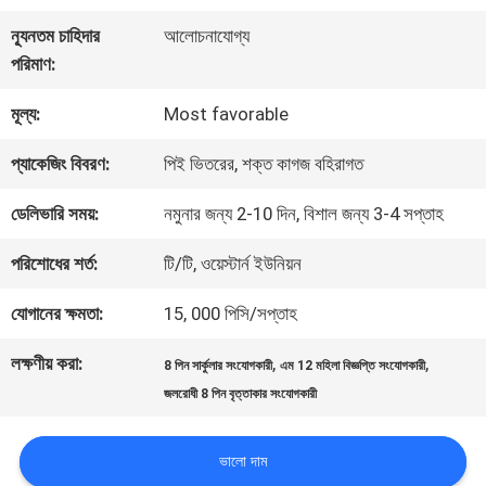
কারখানা
ন্যূনতম চাহিদার
আলোচনাযোগ্য
পরিদর্শন
পরিমাণ:
মূল্য:
Most favorable
গুণমান
প্যাকেজিং বিবরণ:
পিই ভিতরের, শক্ত কাগজ বহিরাগত
নিয়ন্ত্রণ
ডেলিভারি সময়:
নমুনার জন্য 2-10 দিন, বিশাল জন্য 3-4 সপ্তাহ
আমাদের
পরিশোধের শর্ত:
টি/টি, ওয়েস্টার্ন ইউনিয়ন
সাথে
যোগানের ক্ষমতা:
15, 000 পিসি/সপ্তাহ
যোগাযোগ
লক্ষণীয় করা:
,
,
8 পিন সার্কুলার সংযোগকারী
এম 12 মহিলা বিজ্ঞপ্তি সংযোগকারী
জলরোধী 8 পিন বৃত্তাকার সংযোগকারী
খবর
ভালো দাম