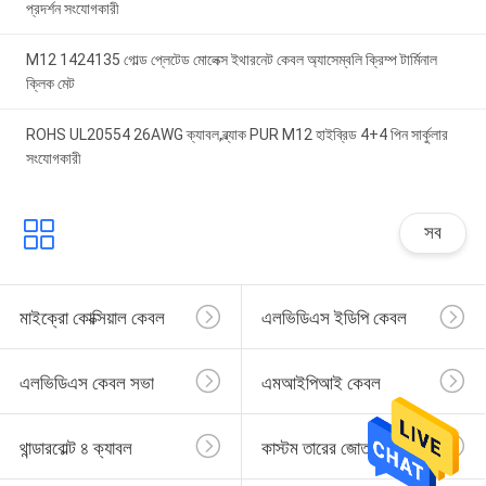
প্রদর্শন সংযোগকারী
M12 1424135 গোল্ড প্লেটেড মোলেক্স ইথারনেট কেবল অ্যাসেম্বলি ক্রিম্প টার্মিনাল
ক্লিক মেট
ROHS UL20554 26AWG ক্যাবল,ব্ল্যাক PUR M12 হাইব্রিড 4+4 পিন সার্কুলার
সংযোগকারী
সব
মাইক্রো কোক্সিয়াল কেবল
এলভিডিএস ইডিপি কেবল
এলভিডিএস কেবল সভা
এমআইপিআই কেবল
থান্ডারবোল্ট ৪ ক্যাবল
কাস্টম তারের জোতা