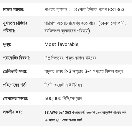
কারখানা
মডেল নম্বার:
পাওয়ার ক্যাবল C13 থেকে ইউকে প্লাগ BS1363
পরিদর্শন
ন্যূনতম চাহিদার
পরিমাণ আলোচনাযোগ্য হতে পারে（কেবল কোম্পানি,
পরিমাণ:
ব্যক্তিগত ব্যবহারের পরিবর্তে)
গুণমান
মূল্য:
Most favorable
নিয়ন্ত্রণ
প্যাকেজিং বিবরণ:
PE ভিতরের, শক্ত কাগজ বাইরের
আমাদের
ডেলিভারি সময়:
নমুনার জন্য 2-3 সপ্তাহ 3-4 সপ্তাহ বিশাল জন্য
সাথে
পরিশোধের শর্ত:
টি/টি, ওয়েস্টার্ন ইউনিয়ন
যোগাযোগ
যোগানের ক্ষমতা:
500,000 পিসি/সপ্তাহ
লক্ষণীয় করা:
,
,
18 AWG bs1363 পাওয়ার কর্ড
২৫০ ভি ১৮ এডব্লিউজি পাওয়ার কর্ড
খবর
১৮ আউগ ২৫০ ভোল্ট পাওয়ার কার্ড