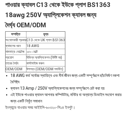
পাওয়ার ক্যাবল C13 থেকে ইউকে প্লাগ BS1363
নীতি
18awg 250V অ্যাপ্লিকেশন ক্যাবল জন্য
দৈর্ঘ্য OEM/ODM
সম্পত্তি
মূল্য
সংযোগকারী প্রকার
C13 থেকে UK প্লাগ BS1363
ক্যাবলের ধরন
18 AWG
নামমাত্র ভোল্টেজ
২৫০ ভোল্ট
প্রয়োগ
বিভিন্ন অ্যাপ্লিকেশন (নির্দিষ্ট নয়)
তারের দৈর্ঘ্য
কাস্টমাইজ করুন
OEM/ODM
উপলব্ধ (OEM/ODM সমর্থিত)
18 AWG কর্ড সর্বোচ্চ স্থায়িত্ব এবং দীর্ঘ জীবন জন্য একটি সম্পূর্ণরূপে ছাঁচনির্মাণ নকশা
বৈশিষ্ট্য
ক্যাবল 13 Amp / 250V অ্যাপ্লিকেশনের জন্য সম্পূর্ণরূপে রেট করা হয়
এই ইউকে পাওয়ার ক্যাবল আপনার কম্পিউটার, মনিটর বা অন্যান্য ডিভাইস সংযোগ করার
জন্য একটি নিখুঁত সমাধান
ইংল্যান্ডে যাওয়ার সময় আইইসি-৬০৩২০-সি১৪ ইনপুট।