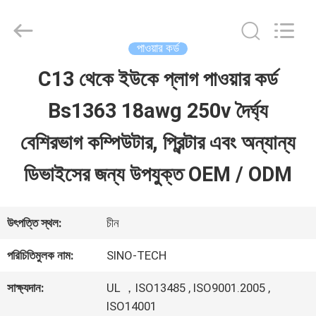
Shenzhen
Sino-
Media
Technology
পাওয়ার কর্ড
Co.,
Ltd..
C13 থেকে ইউকে প্লাগ পাওয়ার কর্ড
বাড়ি
All
Rights
Bs1363 18awg 250v দৈর্ঘ্য
Reserved.
পণ্য
বেশিরভাগ কম্পিউটার, প্রিন্টার এবং অন্যান্য
ডিভাইসের জন্য উপযুক্ত OEM / ODM
ভিডিও
উৎপত্তি স্থল:
চীন
আমাদের
পরিচিতিমুলক নাম:
SINO-TECH
সম্বন্ধে
সাক্ষ্যদান:
UL ，ISO13485 , ISO9001.2005 ,
ISO14001