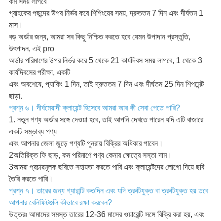
কম সময় লাগবে
গ্রাহকের পছন্দের উপর নির্ভর করে শিপিংয়ের সময়, দ্রুততম 7 দিন এবং দীর্ঘতম 1
মাস।
বড় অর্ডার জন্য, আমরা সব কিছু নিশ্চিত করতে হবে যেমন উপাদান প্রস্তুতি,
উৎপাদন, এই pro
অর্ডার পরিমাণের উপর নির্ভর করে 5 থেকে 21 কার্যদিবস সময় লাগবে, 1 থেকে 3
কার্যদিবসের পরীক্ষা, একটি
এবং অবশেষে, প্যাকিং 1 দিন, তাই দ্রুততম 7 দিন এবং দীর্ঘতম 25 দিন শিপমেন্ট
ছাড়া.
প্রশ্ন ৬। দীর্ঘমেয়াদী ক্লায়েন্ট হিসেবে আমরা আর কী সেবা পেতে পারি?
1. নতুন পণ্য অর্ডার সঙ্গে দেওয়া হবে, তাই আপনি দেখতে পারেন যদি এটি বাজারে
একটি সম্ভাব্য পণ্য
এবং আপনার জেলা জুড়ে পণ্যটি পুনরায় বিক্রির অধিকার পাবেন।
2অতিরিক্ত ফি ছাড়, কম পরিমাণে পণ্য কেনার ক্ষেত্রে সস্তা দাম।
3আমরা প্রচারমূলক ছবিতে সহায়তা করতে পারি এবং ক্লায়েন্টদের লোগো দিয়ে ছবি
তৈরি করতে পারি।
প্রশ্ন ৭। তারের জন্য গ্যারান্টি কতদিন এবং যদি ত্রুটিযুক্ত বা ত্রুটিযুক্ত হয় তবে
আপনার বেনিফিটগুলি কীভাবে রক্ষা করবেন?
উত্তরঃ আমাদের সমস্ত তারের 12-36 মাসের ওয়ারেন্টি সঙ্গে বিক্রি করা হয়, এবং