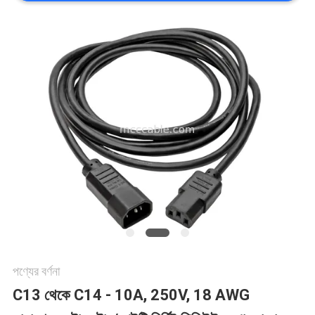
মামলা
একটি
উদ্ধৃতি
অনুরোধ
করুন
সাইট
ম্যাপ
পণ্যের বর্ণনা
C13 থেকে C14 - 10A, 250V, 18 AWG
গোপনীয়তা