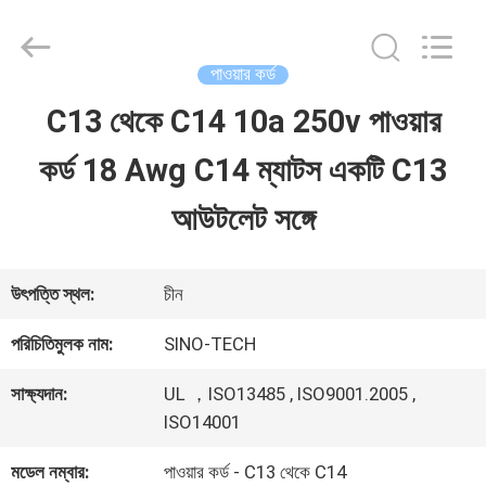
Shenzhen
Sino-
Media
Technology
পাওয়ার কর্ড
Co.,
Ltd..
C13 থেকে C14 10a 250v পাওয়ার
বাড়ি
All
Rights
কর্ড 18 Awg C14 ম্যাটস একটি C13
Reserved.
পণ্য
আউটলেট সঙ্গে
ভিডিও
উৎপত্তি স্থল:
চীন
পরিচিতিমুলক নাম:
SINO-TECH
আমাদের
সাক্ষ্যদান:
UL ，ISO13485 , ISO9001.2005 ,
সম্বন্ধে
ISO14001
মডেল নম্বার:
পাওয়ার কর্ড - C13 থেকে C14