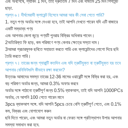
এবং অবশেষে, প্যাকিং 1 দিন, তাই দ্রুততম 7 দিন এবং দীর্ঘতম 25 দিন শিপমেন্ট
ছাড়া.
প্রশ্ন ৬। দীর্ঘমেয়াদী ক্লায়েন্ট হিসেবে আমরা আর কী সেবা পেতে পারি?
1. নতুন পণ্য অর্ডার সঙ্গে দেওয়া হবে, তাই আপনি দেখতে পারেন যদি এটি বাজারে
একটি সম্ভাব্য পণ্য
এবং আপনার জেলা জুড়ে পণ্যটি পুনরায় বিক্রির অধিকার পাবেন।
2অতিরিক্ত ফি ছাড়, কম পরিমাণে পণ্য কেনার ক্ষেত্রে সস্তা দাম।
3আমরা প্রচারমূলক ছবিতে সহায়তা করতে পারি এবং ক্লায়েন্টদের লোগো দিয়ে ছবি
তৈরি করতে পারি।
প্রশ্ন ৭। তারের জন্য গ্যারান্টি কতদিন এবং যদি ত্রুটিযুক্ত বা ত্রুটিযুক্ত হয় তবে
আপনার বেনিফিটগুলি কীভাবে রক্ষা করবেন?
উত্তরঃ আমাদের সমস্ত তারের 12-36 মাসের ওয়ারেন্টি সঙ্গে বিক্রি করা হয়, এবং
বড় পরিমাণ অর্ডার জন্য, আমরা 0.3% অফার করবে
অর্ডার সঙ্গে পাঠানো ত্রুটিপূর্ণ জন্য 0.5% ব্যাকআপ, তাই যদি আপনি 1000PCs
অর্ডার, যে আপনি 100 পেতে পারেন মানে
3pcs ব্যাকআপ সঙ্গে. যদি আপনি 5pcs চেয়ে বেশি ত্রুটিপূর্ণ পেতে, এবং 0.1%
কম, বিক্রয় এবং যোগাযোগ করুন
ছবি দিতে পারেন, এবং আমরা নতুন অর্ডার বা ফেরত সঙ্গে প্রতিস্থাপন উপায় আপনার
সমস্যা সমাধান করা হবে.