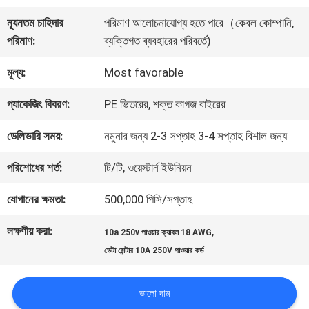
কারখানা
ন্যূনতম চাহিদার
পরিমাণ আলোচনাযোগ্য হতে পারে（কেবল কোম্পানি,
পরিদর্শন
পরিমাণ:
ব্যক্তিগত ব্যবহারের পরিবর্তে)
মূল্য:
Most favorable
গুণমান
প্যাকেজিং বিবরণ:
PE ভিতরের, শক্ত কাগজ বাইরের
নিয়ন্ত্রণ
ডেলিভারি সময়:
নমুনার জন্য 2-3 সপ্তাহ 3-4 সপ্তাহ বিশাল জন্য
আমাদের
পরিশোধের শর্ত:
টি/টি, ওয়েস্টার্ন ইউনিয়ন
সাথে
যোগানের ক্ষমতা:
500,000 পিসি/সপ্তাহ
যোগাযোগ
লক্ষণীয় করা:
,
10a 250v পাওয়ার ক্যাবল 18 AWG
ডেটা সেন্টার 10A 250V পাওয়ার কর্ড
খবর
ভালো দাম