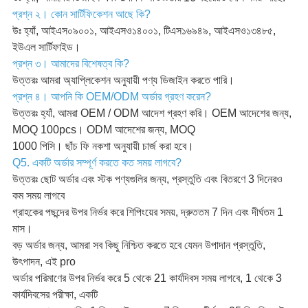
প্রশ্ন ২। কোন সার্টিফিকেশন আছে কি?
উঃ হ্যাঁ, আইএস০৯০০১, আইএসও১৪০০১, টিএস১৬৯৪৯, আইএসও১৩৪৮৫,
ইউএল সার্টিফাইড।
প্রশ্ন ৩। আমাদের বিশেষত্ব কি?
উত্তরঃ আমরা অ্যাপ্লিকেশন অনুযায়ী পণ্য ডিজাইন করতে পারি।
প্রশ্ন ৪। আপনি কি OEM/ODM অর্ডার গ্রহণ করেন?
উত্তরঃ হ্যাঁ, আমরা OEM / ODM আদেশ গ্রহণ করি। OEM আদেশের জন্য,
MOQ 100pcs। ODM আদেশের জন্য, MOQ
1000 পিসি। ছাঁচ ফি নকশা অনুযায়ী চার্জ করা হবে।
Q5. একটি অর্ডার সম্পূর্ণ করতে কত সময় লাগবে?
উত্তরঃ ছোট অর্ডার এবং স্টক পণ্যগুলির জন্য, প্রস্তুতি এবং বিতরণে 3 দিনেরও
কম সময় লাগবে
গ্রাহকের পছন্দের উপর নির্ভর করে শিপিংয়ের সময়, দ্রুততম 7 দিন এবং দীর্ঘতম 1
মাস।
বড় অর্ডার জন্য, আমরা সব কিছু নিশ্চিত করতে হবে যেমন উপাদান প্রস্তুতি,
উৎপাদন, এই pro
অর্ডার পরিমাণের উপর নির্ভর করে 5 থেকে 21 কার্যদিবস সময় লাগবে, 1 থেকে 3
কার্যদিবসের পরীক্ষা, একটি