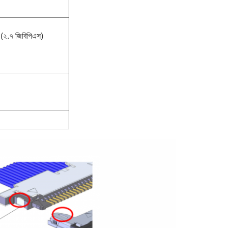
 (২.৭ জিবিপিএস)