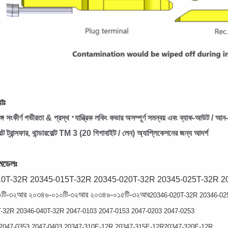
াঃ
·
্গে সংকীর্ণ গভীরতা & প্রস্থ
যান্ত্রিক লকিং কভার অসম্পূর্ণ সমন্বয় এবং ব্যাক-আউট / আন
েট ট্রান্সফার, থান্ডারবোল্ট TM 3 (20 গিগাবাইট / লেন) অ্যাপ্লিকেশনের জন্য আদর্শ
 মডেলঃ
10T-32R 20345-015T-32R 20345-020T-32R 20345-025T-32R 2
টি-৩২আর ২০৩৪৬-০১০টি-৩২আর ২০৩৪৬-০১৫টি-৩২আর
20346-020T-32R 20346-02
-32R 20346-040T-32R 2047-0103 2047-0153 2047-0203 2047-0253
2047-0353 2047-0403 20347-310E-12R 20347-315E-12R
20347-320E-12R