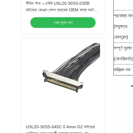
সীমিত স্টক ০.৪মিমি USL20-30SS-030B
মাইক্রো কোএক্স কেবল ক্যামেরা OEM বাল্ক অর্ডারের
প্রযোজ্য মা
জন্য দ্রুত ডেলিভারি
সেরা মূল্য পান
(শুধুমাত্র
রেফারেন্স)
সম্পূর্ণ সুরক্ষা
(জেনশিল্ড®)
যান্ত্রিক লক
USL20-30SS-045C 0.4mm G2 মাইক্রো