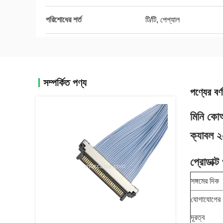
পরিশোধের শর্ত
টি/টি, পেপ্যাল
সম্পর্কিত পণ্য
পণ্যের বর্ণ
মিনি কো
ক্যাবল ২
প্রোডাক্ট 
সঙ্গমের দিক
যোগাযোগের
দূরত্ব