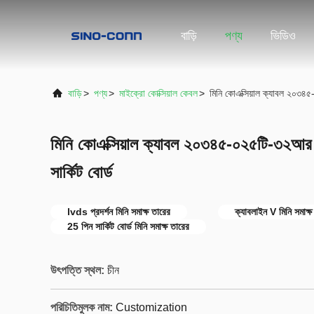
বাড়ি
পণ্য
ভিডিও
বাড়ি
>
পণ্য
>
মাইক্রো কোক্সিয়াল কেবল
>
মিনি কোএক্সিয়াল ক্যাবল ২০৩৪
মিনি কোএক্সিয়াল ক্যাবল ২০৩৪৫-০২৫টি-৩২আর
সার্কিট বোর্ড
lvds প্রদর্শন মিনি সমাক্ষ তারের
ক্যাবলাইন V মিনি সমাক্ষ
25 পিন সার্কিট বোর্ড মিনি সমাক্ষ তারের
উৎপত্তি স্থল:
চীন
পরিচিতিমুলক নাম:
Customization