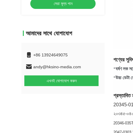
সেরা মূল্য পান
আমাদের সাথে যোগাযোগ
+86 13924649075
পণ্যের সুবিধ
andy@hksino-media.com
·
ঘর্ষণ লক সঙ
·
উচ্চ ডেটা র
এখনই যোগাযোগ করুন
প্রস্তাবিত
20345-0
২০৩৪৫-০৪০
20346-035T
2047-0303 