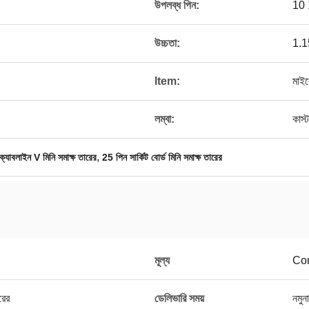
উপলব্ধ পিন:
10 
উচ্চতা:
1.15
ltem:
মাইক
লম্বা:
কাস্
,
ক্যাবলাইন V মিনি সমাক্ষ তারের
25 পিন সার্কিট বোর্ড মিনি সমাক্ষ তারের
মূল্য
Con
রের
ডেলিভারি সময়
নমুন