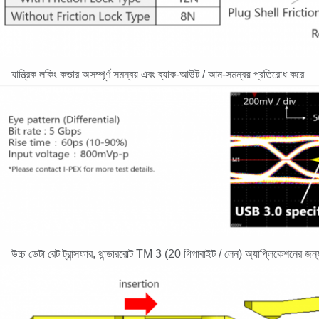
যান্ত্রিক লকিং কভার অসম্পূর্ণ সমন্বয় এবং ব্যাক-আউট / আন-সমন্বয় প্রতিরোধ করে
উচ্চ ডেটা রেট ট্রান্সফার, থান্ডারবোল্ট TM 3 (20 গিগাবাইট / লেন) অ্যাপ্লিকেশনের জন্