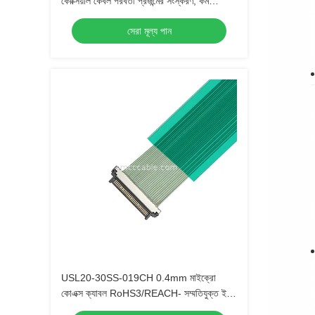
কোক্সিয়াল কেবল পরবর্তী প্রজন্মের সংস্করণ, কম
সন্নিবেশ বল সহ
সেরা মূল্য পান
USL20-30SS-019CH 0.4mm মাইক্রো
কোএক্স ক্যাবল RoHS3/REACH- সম্মতিযুক্ত ইইউ
অটোমোবাইল নির্মাতাদের জন্য