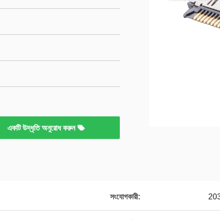
একটি উদ্ধৃতি অনুরোধ করুন
সংযোগকারী:
203