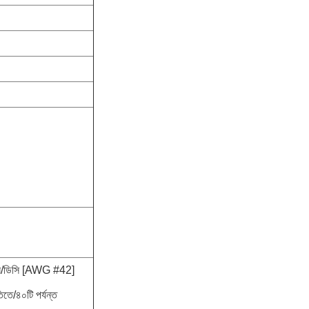
এসি/ডিসি [AWG #42]
তে/৪০টি পর্যন্ত