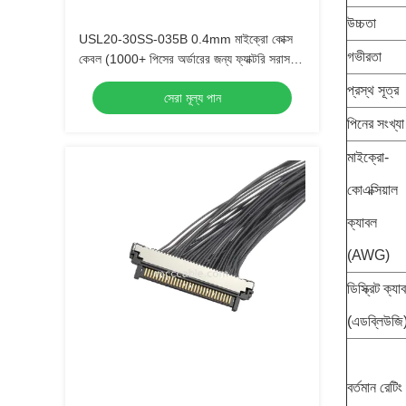
উচ্চতা
USL20-30SS-035B 0.4mm মাইক্রো কোক্স
গভীরতা
কেবল (1000+ পিসের অর্ডারের জন্য ফ্যাক্টরি সরাসরি
মূল্য)
প্রস্থ সূত্র
সেরা মূল্য পান
পিনের সংখ্যা
মাইক্রো-
কোএক্সিয়াল
ক্যাবল
(AWG)
ডিস্ক্রিট ক্যা
(এডব্লিউজি
বর্তমান রেটিং