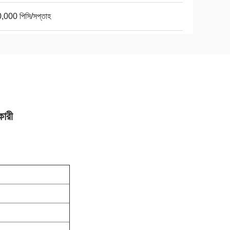
,000 পিসি/সপ্তাহ
ারী