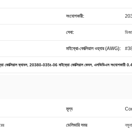
সংযোগকারী:
20
সেবা:
ডিজা
মাইক্রো-কোক্সিয়াল ওয়্যার (AWG):
#38
,
,
ো কোক্সিয়াল ক্যাবল
20380-035t-06 মাইক্রো কোক্সিয়াল কেবল
এলভিডিএস সংযোগকারী 0.4 ম
মূল্য
Con
রের
ডেলিভারি সময়
নমুন