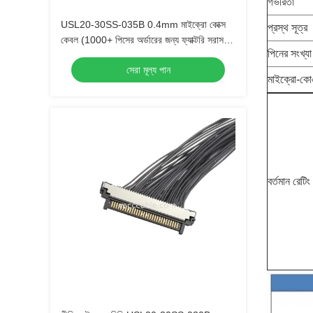
গভীরতা
USL20-30SS-035B 0.4mm মাইক্রো কোক্স
প্রস্থ সূত্র
কেবল (1000+ পিসের অর্ডারের জন্য ফ্যাক্টরি সরাসরি
পিনের সংখ্যা
মূল্য)
সেরা মূল্য পান
মাইক্রো-কো
বর্তমান রেটিং