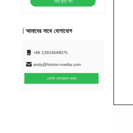
সেরা মূল্য পান
আমাদের সাথে যোগাযোগ
+86 13924649075
andy@hksino-media.com
এখনই যোগাযোগ করুন