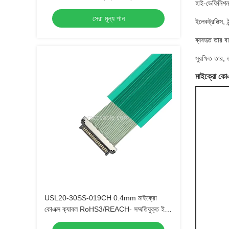
হাই-ডেফিনিশন ক্
সন্নিবেশ বল সহ
সেরা মূল্য পান
ইলেকট্রনিক্স, 
ব্যবহৃত তার ব
সুরক্ষিত তার,
মাইক্রো কো
USL20-30SS-019CH 0.4mm মাইক্রো
কোএক্স ক্যাবল RoHS3/REACH- সম্মতিযুক্ত ইইউ
অটোমোবাইল নির্মাতাদের জন্য