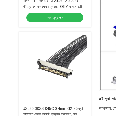
সীমিত স্টক ০.৪মিমি USL20-30SS-030B
মাইক্রো কোএক্স কেবল ক্যামেরা OEM বাল্ক অর্ডারের
জন্য দ্রুত ডেলিভারি
সেরা মূল্য পান
মাইক্রো কো
কম্পিউটার, মেড
USL20-30SS-045C 0.4mm G2 মাইক্রো
কোক্সিয়াল কেবল পরবর্তী প্রজন্মের সংস্করণ, কম