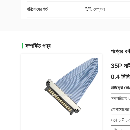
পরিশোধের শর্ত
টি/টি, পেপ্যাল
সম্পর্কিত পণ্য
পণ্যের বর্ণ
35P মাই
0.4 মিমি
মাইক্রো কো
সমকামিতার 
যোগাযোগের দ
সর্বোচ্চ উচ্চত