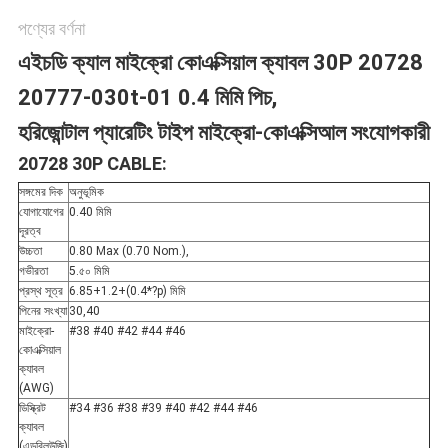
পণ্যের বর্ণনা
নীতি
এইচডি ক্যাল মাইক্রো কোএক্সিয়াল ক্যাবল 30P 20728
20777-030t-01 0.4 মিমি পিচ,
হরিজোন্টাল প্যারেটিং টাইপ মাইক্রো-কোএক্সি
আল সংযোগকারী
20728 30P CABLE:
সঙ্গমের দিক
অনুভূমিক
যোগাযোগের
0.40 মিমি
দূরত্ব
উচ্চতা
0.80 Max (0.70 Nom.),
গভীরতা
5.৫০ মিমি
প্রস্থ সূত্র
6.85+1.2+(0.4*?p) মিমি
পিনের সংখ্যা
30,40
মাইক্রো-
#38 #40 #42 #44 #46
কোএক্সিয়াল
ক্যাবল
(AWG)
ডিস্ক্রিট
#34 #36 #38 #39 #40 #42 #44 #46
ক্যাবল
(এডব্লিউজি)