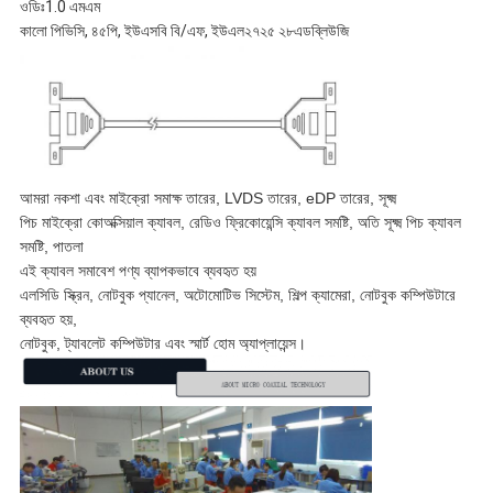
ওডিঃ1.0 এমএম
কালো পিভিসি, ৪৫পি, ইউএসবি বি/এফ, ইউএল২৭২৫ ২৮এডব্লিউজি
আমরা নকশা এবং মাইক্রো সমাক্ষ তারের, LVDS তারের, eDP তারের, সূক্ষ্ম
পিচ মাইক্রো কোঅক্সিয়াল ক্যাবল, রেডিও ফ্রিকোয়েন্সি ক্যাবল সমষ্টি, অতি সূক্ষ্ম পিচ ক্যাবল
সমষ্টি, পাতলা
এই ক্যাবল সমাবেশ পণ্য ব্যাপকভাবে ব্যবহৃত হয়
এলসিডি স্ক্রিন, নোটবুক প্যানেল, অটোমোটিভ সিস্টেম, শিল্প ক্যামেরা, নোটবুক কম্পিউটারে
ব্যবহৃত হয়,
নোটবুক, ট্যাবলেট কম্পিউটার এবং স্মার্ট হোম অ্যাপ্লায়েন্স।