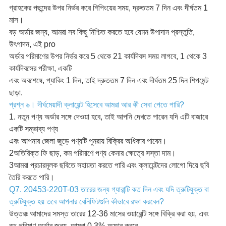
গ্রাহকের পছন্দের উপর নির্ভর করে শিপিংয়ের সময়, দ্রুততম 7 দিন এবং দীর্ঘতম 1
মাস।
বড় অর্ডার জন্য, আমরা সব কিছু নিশ্চিত করতে হবে যেমন উপাদান প্রস্তুতি,
উৎপাদন, এই pro
অর্ডার পরিমাণের উপর নির্ভর করে 5 থেকে 21 কার্যদিবস সময় লাগবে, 1 থেকে 3
কার্যদিবসের পরীক্ষা, একটি
এবং অবশেষে, প্যাকিং 1 দিন, তাই দ্রুততম 7 দিন এবং দীর্ঘতম 25 দিন শিপমেন্ট
ছাড়া.
প্রশ্ন ৬। দীর্ঘমেয়াদী ক্লায়েন্ট হিসেবে আমরা আর কী সেবা পেতে পারি?
1. নতুন পণ্য অর্ডার সঙ্গে দেওয়া হবে, তাই আপনি দেখতে পারেন যদি এটি বাজারে
একটি সম্ভাব্য পণ্য
এবং আপনার জেলা জুড়ে পণ্যটি পুনরায় বিক্রির অধিকার পাবেন।
2অতিরিক্ত ফি ছাড়, কম পরিমাণে পণ্য কেনার ক্ষেত্রে সস্তা দাম।
3আমরা প্রচারমূলক ছবিতে সহায়তা করতে পারি এবং ক্লায়েন্টদের লোগো দিয়ে ছবি
তৈরি করতে পারি।
Q7. 20453-220T-03 তারের জন্য গ্যারান্টি কত দিন এবং যদি ত্রুটিযুক্ত বা
ত্রুটিযুক্ত হয় তবে আপনার বেনিফিটগুলি কীভাবে রক্ষা করবেন?
উত্তরঃ আমাদের সমস্ত তারের 12-36 মাসের ওয়ারেন্টি সঙ্গে বিক্রি করা হয়, এবং
বড় পরিমাণ অর্ডার জন্য, আমরা 0.3% অফার করবে