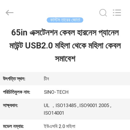
Shenzhen
Sino-
Media
Technology
কাস্টম তারের জোতা
Co.,
Ltd..
65in এক্সটেনশন কেবল হারনেস প্যানেল
বাড়ি
All
Rights
মাউন্ট USB2.0 মহিলা থেকে মহিলা কেবল
Reserved.
পণ্য
সমাবেশ
ভিডিও
উৎপত্তি স্থল:
চীন
পরিচিতিমুলক নাম:
SINO-TECH
আমাদের
সাক্ষ্যদান:
UL ，ISO13485 , ISO9001.2005 ,
সম্বন্ধে
ISO14001
মডেল নম্বার:
ইউএসবি 2.0 মহিলা