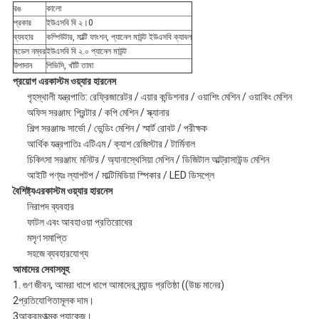
রঙ
কালো
নীতি
প্রকার
ইউএসবি বি ২।0
ব্যবহার
কম্পিউটার, মাল্টি ফাংশন, প্যানেল মাউন্ট ইউএসবি ক্যাবল
মডেল নম্বর
ইউএসবি বি ২.০ প্যানেল মাউন্ট
উপাদান
পিভিসি, খাঁটি তামা
প্রয়োগ
এর
কাস্টম ওয়্যার হারনেস
গৃহস্থালী যন্ত্রপাতি: রেফ্রিজারেটর / এয়ার কন্ডিশনার / ওয়াশিং মেশিন / ওয়াকিং মেশিন
অফিস সরঞ্জাম: প্রিন্টার / কপি মেশিন / স্ক্যানার
শিল্প সরঞ্জামঃ সার্ভো / ভেন্ডিং মেশিন / স্মার্ট রোবট / পরীক্ষক
আর্থিক যন্ত্রপাতিঃ এটিএম / ক্যাশ রেজিস্টার / টার্মিনাল
চিকিৎসা সরঞ্জাম: মনিটর / অ্যানাস্থেসিয়া মেশিন / ডিজিটাল আল্ট্রাসাউন্ড মেশিন
আইটি পণ্যঃ ল্যাপটপ / মাল্টিমিডিয়া স্পিকার / LED ডিসপ্লে
বৈশিষ্ট্য
এর
কাস্টম ওয়্যার হারনেস
নিরাপদ ব্যবহার
ফাটল এবং আবহাওয়া প্রতিরোধের
মসৃণ সমাপ্তি
সহজে ব্যবহারযোগ্য
আমাদের সেবাসমূহ
1. গুণ জীবন, আমরা ধাপে ধাপে আমাদের ব্র্যান্ড প্রতিষ্ঠা ((উচ্চ মানের)
2প্রতিযোগিতামূলক দাম।
3আক্রমণাত্মক প্যাকেজ।