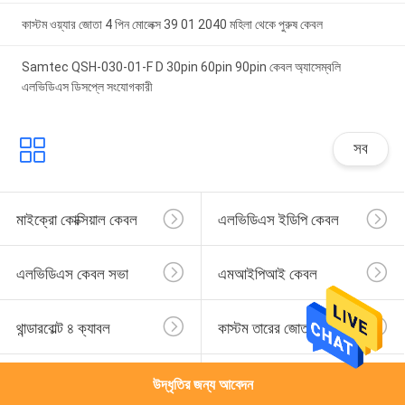
কাস্টম ওয়্যার জোতা 4 পিন মোলেক্স 39 01 2040 মহিলা থেকে পুরুষ কেবল
Samtec QSH-030-01-F D 30pin 60pin 90pin কেবল অ্যাসেম্বলি
এলভিডিএস ডিসপ্লে সংযোগকারী
সব
মাইক্রো কোক্সিয়াল কেবল
এলভিডিএস ইডিপি কেবল
এলভিডিএস কেবল সভা
এমআইপিআই কেবল
থান্ডারবোল্ট ৪ ক্যাবল
কাস্টম তারের জোতা
জেএসটি তারের জোতা
মোলেক্স কেবল সমাবেশ
উদ্ধৃতির জন্য আবেদন