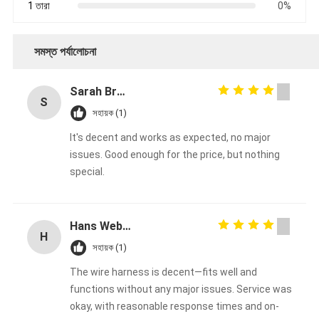
1 তারা
0%
সমস্ত পর্যালোচনা
Sarah Brown
S
সহায়ক (1)
It's decent and works as expected, no major
issues. Good enough for the price, but nothing
special.
Hans Weber
H
সহায়ক (1)
The wire harness is decent—fits well and
functions without any major issues. Service was
okay, with reasonable response times and on-