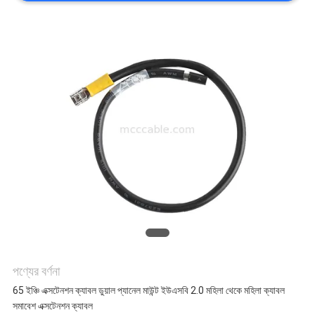
মামলা
একটি
উদ্ধৃতি
অনুরোধ
করুন
সাইট
ম্যাপ
পণ্যের বর্ণনা
65 ইঞ্চি এক্সটেনশন ক্যাবল ডুয়াল প্যানেল মাউন্ট ইউএসবি 2.0 মহিলা থেকে মহিলা ক্যাবল
গোপনীয়তা
সমাবেশ এক্সটেনশন ক্যাবল