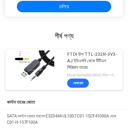
চালিয়ে
শীর্ষ পণ্য
FTDI চিপ TTL-232R-3V3-
AJ ইউএসবি থেকে টিটিএল
সিরিয়াল তারের
Most favorable MOQ:পরিমাণ আলোচনাযোগ্য হতে পারে ((শুধুমাত্র কোম্পানি, ব্যক্তিগত ব্যবহারের পরিবর্তে)
যোগাযোগ
কাস্টম তারের জোতা
SATA কাস্টম ওয়্যার হারনেস E320444 UL1007 C01-15CF41000A থেকে
C01-H-157F100A