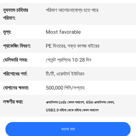
কারখানা
ন্যূনতম চাহিদার
পরিমাণ আলোচনাযোগ্য হতে পারে
পরিদর্শন
পরিমাণ:
মূল্য:
Most favorable
গুণমান
প্যাকেজিং বিবরণ:
PE ভিতরের, শক্ত কাগজ বাইরের
নিয়ন্ত্রণ
ডেলিভারি সময়:
পেমেন্ট প্রাপ্তির 10-28 দিন
আমাদের
পরিশোধের শর্ত:
টি/টি, ওয়েস্টার্ন ইউনিয়ন
সাথে
যোগানের ক্ষমতা:
500,000 পিসি/সপ্তাহ
যোগাযোগ
লক্ষণীয় করা:
,
,
এক্সটেনশন Lvds কেবল সমাবেশ
65in এক্সটেনশন কেবল
USB2.0 মহিলা থেকে মহিলা কেবল সমাবেশ
খবর
ভালো দাম