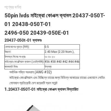
পণ্যের বর্ণনা
নীতি
50pin lvds মাইক্রো কোএক্স ক্যাবল 20437-050T-
01 20438-050T-01
2496-050 20439-050E-01
20437-050t-01 ক্যাবলঃ
যোগাযোগের দূরত্ব (মিমি):
0.5
উচ্চতা:
2.40 Max (2.20 Nom.),
উপলভ্য পিনের সংখ্যাঃ
৩০ ৪০ ৫০
মাইক্রো-কোএক্সিয়াল ক্যাবল (এডব্লিউজি):
#36 #38 #40 #42 #44 #46
জমজমাট দিকঃ
উল্লম্ব
সর্বাধিক শক্তি সরবরাহ (AWG #32)
মাইক্রো-কোএক্সিয়াল এবং বিচ্ছিন্ন তারের জন্য বিভিন্ন আকারের তারের একযোগে লোডিং
গোলমাল প্রতিরোধী বেশ কয়েকটি স্থল পয়েন্ট
1.
20437-050T-01 মাইক্রো কোএক্স ক্যাবল বিস্তারিত