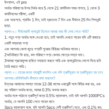
উৎপাদন, এই pro
অর্ডার পরিমাণের উপর নির্ভর করে 5 থেকে 21 কার্যদিবস সময় লাগবে, 1 থেকে 3
কার্যদিবসের পরীক্ষা, একটি
এবং অবশেষে, প্যাকিং 1 দিন, তাই দ্রুততম 7 দিন এবং দীর্ঘতম 25 দিন শিপমেন্ট
ছাড়া.
প্রশ্ন ৬। দীর্ঘমেয়াদী ক্লায়েন্ট হিসেবে আমরা আর কী সেবা পেতে পারি?
1. নতুন পণ্য অর্ডার সঙ্গে দেওয়া হবে, তাই আপনি দেখতে পারেন যদি এটি বাজারে
একটি সম্ভাব্য পণ্য
এবং আপনার জেলা জুড়ে পণ্যটি পুনরায় বিক্রির অধিকার পাবেন।
2অতিরিক্ত ফি ছাড়, কম পরিমাণে পণ্য কেনার ক্ষেত্রে সস্তা দাম।
3আমরা প্রচারমূলক ছবিতে সহায়তা করতে পারি এবং ক্লায়েন্টদের লোগো দিয়ে ছবি
তৈরি করতে পারি।
প্রশ্ন ৭। তারের জন্য গ্যারান্টি কতদিন এবং যদি ত্রুটিযুক্ত বা ত্রুটিযুক্ত হয় তবে
আপনার বেনিফিটগুলি কীভাবে রক্ষা করবেন?
উত্তরঃ আমাদের সমস্ত তারের 12-36 মাসের ওয়ারেন্টি সঙ্গে বিক্রি করা হয়, এবং
বড় পরিমাণ অর্ডার জন্য, আমরা 0.3% অফার করবে
অর্ডার সঙ্গে পাঠানো ত্রুটিপূর্ণ জন্য 0.5% ব্যাকআপ, তাই যদি আপনি 1000PCs
অর্ডার, যে আপনি 100 পেতে পারেন মানে
3pcs ব্যাকআপ সঙ্গে. যদি আপনি 5pcs বেশী ত্রুটিপূর্ণ পেতে, এবং 0.1% কম,