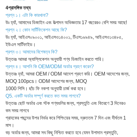
4প্রাসঙ্গিক তথ্য
প্রশ্ন ১। এটা কি কারখানা?
উঃ হ্যাঁ, আমাদের ডিজাইন এবং উত্পাদন অভিজ্ঞতার 17 বছরেরও বেশি সময় আছে!
প্রশ্ন ২। কোন সার্টিফিকেশন আছে কি?
উঃ হ্যাঁ, আইএস০৯০০১, আইএসও১৪০০১, টিএস১৬৯৪৯, আইএসও১৩৪৮৫,
ইউএল সার্টিফাইড।
প্রশ্ন ৩। আমাদের বিশেষত্ব কি?
উত্তরঃ আমরা অ্যাপ্লিকেশন অনুযায়ী পণ্য ডিজাইন করতে পারি।
প্রশ্ন ৪। আপনি কি OEM/ODM অর্ডার গ্রহণ করেন?
উত্তরঃ হ্যাঁ, আমরা OEM / ODM আদেশ গ্রহণ করি। OEM আদেশের জন্য,
MOQ 100pcs। ODM আদেশের জন্য, MOQ
1000 পিসি। ছাঁচ ফি নকশা অনুযায়ী চার্জ করা হবে।
Q5. একটি অর্ডার সম্পূর্ণ করতে কত সময় লাগবে?
উত্তরঃ ছোট অর্ডার এবং স্টক পণ্যগুলির জন্য, প্রস্তুতি এবং বিতরণে 3 দিনেরও
কম সময় লাগবে
গ্রাহকের পছন্দের উপর নির্ভর করে শিপিংয়ের সময়, দ্রুততম 7 দিন এবং দীর্ঘতম 1
মাস।
বড় অর্ডার জন্য, আমরা সব কিছু নিশ্চিত করতে হবে যেমন উপাদান প্রস্তুতি,