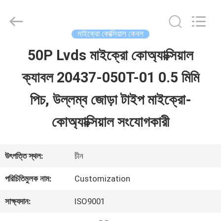
Shenzhen
Sino-
Media
Technology
মাইক্রো কোক্সিয়াল কেবল
Co.,
Ltd..
50P Lvds মাইক্রো কোঅ্যাক্সিয়াল
বাড়ি
All
Rights
ক্যাবল 20437-050T-01 0.5 মিমি
Reserved.
পণ্য
পিচ, উল্লম্ব জোড়া টাইপ মাইক্রো-
কোঅ্যাক্সিয়াল সংযোগকারী
ভিডিও
উৎপত্তি স্থল:
চীন
আমাদের
পরিচিতিমুলক নাম:
Customization
সম্বন্ধে
সাক্ষ্যদান:
ISO9001