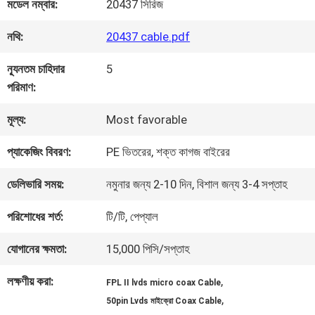
কারখানা
মডেল নম্বার:
20437 সিরিজ
পরিদর্শন
নথি:
20437 cable.pdf
ন্যূনতম চাহিদার
5
গুণমান
পরিমাণ:
নিয়ন্ত্রণ
মূল্য:
Most favorable
প্যাকেজিং বিবরণ:
PE ভিতরের, শক্ত কাগজ বাইরের
আমাদের
ডেলিভারি সময়:
নমুনার জন্য 2-10 দিন, বিশাল জন্য 3-4 সপ্তাহ
সাথে
পরিশোধের শর্ত:
টি/টি, পেপ্যাল
যোগাযোগ
যোগানের ক্ষমতা:
15,000 পিসি/সপ্তাহ
লক্ষণীয় করা:
,
FPL II lvds micro coax Cable
খবর
,
50pin Lvds মাইক্রো Coax Cable