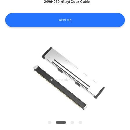
2496-050 মাইক্রো Coax Cable
মামলা
ভালো দাম
একটি
উদ্ধৃতি
অনুরোধ
করুন
সাইট
ম্যাপ
গোপনীয়তা