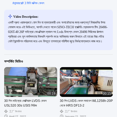
#
থান্ডারবোল্ট 3 মিনি কক্সিক কেবল
Video Description:
একটি দ্রুত ওয়াকথ্রুতে যোগ দিন যা ব্যবহারকারী এবং অপারেটরদের জন্য গুরুত্বপূর্ণ বিষয়গুলির উপর
ফোকাস করে৷ এই ভিডিওতে, আপনি দেখতে পাবেন SINO-TECH ফ্যাক্টরি প্রোডাকশন টিম 20496-
026T-40 26P মাইক্রো কোএক্সিয়াল ক্যাবল সহ Lvds ডিসপ্লে কেবল 20496 সিরিজের উত্পাদন
প্রক্রিয়া এবং মূল কার্যক্ষমতার দিকগুলি প্রদর্শন করে৷ আবিষ্কার করুন কিভাবে এই তারের উচ্চ-গতির
ডেটা ট্রান্সমিশন পরিচালনা করে এবং বিস্তৃত তাপমাত্রা পরিসীমা জুড়ে নির্ভরযোগ্যভাবে কাজ করে।
সম্পর্কিত ভিডিও
00:19
00:15
30 পিন মাইক্রো কোক্সিয়াল LVDS কেবল
30 পিন LVDS কেবল সমাবেশ WL1258h-20P
USLS20 30s USlS সিরিজ
থেকে HRS DF13-2
工厂 উৎপাদন
工厂 উৎপাদন
April 27, 2022
January 21, 2022