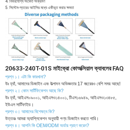
4. নির্ভরযোগ্য সংকেত সংক্রমণ
5. সিস্টেম-স্তরের আইসির মধ্যে একীভূত করার ক্ষমতা
20633-240T-01S মাইক্রো কোঅক্সিয়াল ক্যাবলের FAQ
প্রশ্ন ১। এটা কি কারখানা?
উঃ হ্যাঁ, আমাদের ডিজাইন এবং উত্পাদন অভিজ্ঞতার 17 বছরেরও বেশি সময় আছে!
প্রশ্ন ২। কোন সার্টিফিকেশন আছে কি?
উঃ হ্যাঁ, আইএস০৯০০১, আইএসও১৪০০১, টিএস১৬৯৪৯, আইএসও১৩৪৮৫,
ইউএল সার্টিফাইড।
প্রশ্ন ৩। আমাদের বিশেষত্ব কি?
উত্তরঃ আমরা অ্যাপ্লিকেশন অনুযায়ী পণ্য ডিজাইন করতে পারি।
প্রশ্ন ৪। আপনি কি OEM/ODM অর্ডার গ্রহণ করেন?