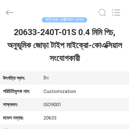
Shenzhen
Sino-
Media
Technology
মাইক্রো কোক্সিয়াল কেবল
Co.,
Ltd..
20633-240T-01S 0.4 মিমি পিচ,
বাড়ি
All
Rights
অনুভূমিক জোড়া টাইপ মাইক্রো-কোএক্সিয়াল
Reserved.
পণ্য
সংযোগকারী
ভিডিও
উৎপত্তি স্থল:
চীন
পরিচিতিমুলক নাম:
Customization
আমাদের
সাক্ষ্যদান:
ISO9001
সম্বন্ধে
মডেল নম্বার:
20633