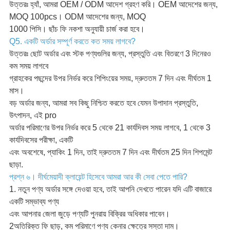
উত্তরঃ হ্যাঁ, আমরা OEM / ODM আদেশ গ্রহণ করি। OEM আদেশের জন্য,
MOQ 100pcs। ODM আদেশের জন্য, MOQ
1000 পিসি। ছাঁচ ফি নকশা অনুযায়ী চার্জ করা হবে।
Q5. একটি অর্ডার সম্পূর্ণ করতে কত সময় লাগবে?
উত্তরঃ ছোট অর্ডার এবং স্টক পণ্যগুলির জন্য, প্রস্তুতি এবং বিতরণে 3 দিনেরও
কম সময় লাগবে
গ্রাহকের পছন্দের উপর নির্ভর করে শিপিংয়ের সময়, দ্রুততম 7 দিন এবং দীর্ঘতম 1
মাস।
বড় অর্ডার জন্য, আমরা সব কিছু নিশ্চিত করতে হবে যেমন উপাদান প্রস্তুতি,
উৎপাদন, এই pro
অর্ডার পরিমাণের উপর নির্ভর করে 5 থেকে 21 কার্যদিবস সময় লাগবে, 1 থেকে 3
কার্যদিবসের পরীক্ষা, একটি
এবং অবশেষে, প্যাকিং 1 দিন, তাই দ্রুততম 7 দিন এবং দীর্ঘতম 25 দিন শিপমেন্ট
ছাড়া.
প্রশ্ন ৬। দীর্ঘমেয়াদী ক্লায়েন্ট হিসেবে আমরা আর কী সেবা পেতে পারি?
1. নতুন পণ্য অর্ডার সঙ্গে দেওয়া হবে, তাই আপনি দেখতে পারেন যদি এটি বাজারে
একটি সম্ভাব্য পণ্য
এবং আপনার জেলা জুড়ে পণ্যটি পুনরায় বিক্রির অধিকার পাবেন।
2অতিরিক্ত ফি ছাড়, কম পরিমাণে পণ্য কেনার ক্ষেত্রে সস্তা দাম।