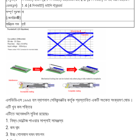
রেফারেন্স)
1.4 (4 গিগাবাইট) মাইপি স্ট্যান্ডার্ড
সম্পূর্ণ সুরক্ষা
না
(জেনশিল্ড®)
যান্ত্রিক লক
হ্যাঁ
এলভিডিএস ১৯৯৪ হল ন্যাশনাল সেমিকন্ডাক্টর কর্তৃক প্রস্তাবিত একটি সংকেত সংক্রমণ মোড।
এটি খুব কম শক্তির
এটিতে অনেকগুলি সুবিধা রয়েছেঃ
1. নিম্ন ভোল্টেজ পাওয়ার সাপ্লাই সামঞ্জস্য
2. কম শব্দ
3. উচ্চ গোলমাল দমন ফাংশন