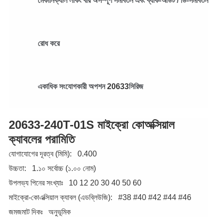
মেকানিক্যাল লকিং বার অসম্পূর্ণ সমাবর্তন এবং ব্যাক-আউট / ডি-সমাবর্তন
রোধ করে
একাধিক সংযোগকারী অপশন
20633
সিরিজ
20633-240T-01S মাইক্রো কোঅক্সিয়াল
ক্যাবলের পরামিতি
যোগাযোগের দূরত্ব (মিমি):
0.400
উচ্চতা:
1.১০ সর্বোচ্চ (১.০০ নোম)
উপলভ্য পিনের সংখ্যাঃ
10
12
20
30
40
50
60
মাইক্রো-কোএক্সিয়াল ক্যাবল (এডব্লিউজি):
#38
#40
#42
#44
#46
জমজমাট দিকঃ
অনুভূমিক