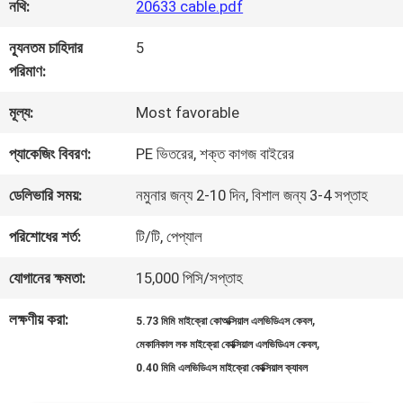
কারখানা
নথি:
20633 cable.pdf
পরিদর্শন
ন্যূনতম চাহিদার
5
পরিমাণ:
গুণমান
মূল্য:
Most favorable
নিয়ন্ত্রণ
প্যাকেজিং বিবরণ:
PE ভিতরের, শক্ত কাগজ বাইরের
ডেলিভারি সময়:
নমুনার জন্য 2-10 দিন, বিশাল জন্য 3-4 সপ্তাহ
আমাদের
পরিশোধের শর্ত:
টি/টি, পেপ্যাল
সাথে
যোগানের ক্ষমতা:
15,000 পিসি/সপ্তাহ
যোগাযোগ
লক্ষণীয় করা:
,
5.73 মিমি মাইক্রো কোঅক্সিয়াল এলভিডিএস কেবল
,
মেকানিকাল লক মাইক্রো কোক্সিয়াল এলভিডিএস কেবল
খবর
0.40 মিমি এলভিডিএস মাইক্রো কোক্সিয়াল ক্যাবল