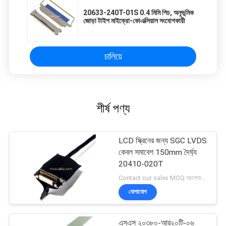
20633-240T-01S 0.4 মিমি পিচ, অনুভূমিক
জোড়া টাইপ মাইক্রো-কোএক্সিয়াল সংযোগকারী
চালিয়ে
শীর্ষ পণ্য
LCD স্ক্রিনের জন্য SGC LVDS
কেবল সমাবেশ 150mm দৈর্ঘ্য
20410-020T
Contact our sales MOQ:আলোচনাযোগ্য
যোগাযোগ
এসএস ২০৩৮০-আর২০টি-০৬