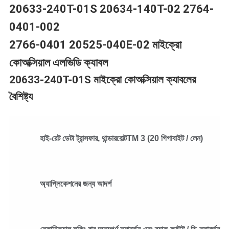
20633-240T-01S 20634-140T-02 2764-
নীতি
0401-002
2766-0401 20525-040E-02 মাইক্রো
কোঅক্সিয়াল এলভিডি ক্যাবল
20633-240T-01S মাইক্রো কোঅক্সিয়াল ক্যাবলের
বৈশিষ্ট্য
হাই-রেট ডেটা ট্রান্সফার, থান্ডারবোল্টTM 3 (20 গিগাবাইট / লেন)
অ্যাপ্লিকেশনের জন্য আদর্শ