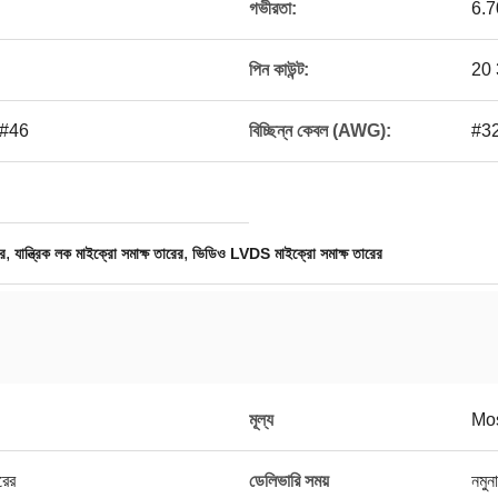
গভীরতা:
6.7
পিন কাউন্ট:
20 
 #46
বিচ্ছিন্ন কেবল (AWG):
#32
,
,
র
যান্ত্রিক লক মাইক্রো সমাক্ষ তারের
ভিডিও LVDS মাইক্রো সমাক্ষ তারের
মূল্য
Mos
রের
ডেলিভারি সময়
নমুন