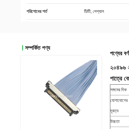
পরিশোধের শর্ত
টি/টি, পেপ্যাল
সম্পর্কিত পণ্য
পণ্যের বর্ণ
২০৪৯৬ 
পাত্রে ক
সঙ্গমের দিক
যোগাযোগের
দূরত্ব
উচ্চতা