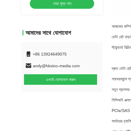
সেরা মূল্য পান
আজকের কম্পিউ
আমাদের সাথে যোগাযোগ
ডেটা রেট বাড়
স্ট্যান্ডার্ড ব
+86 13924649075
andy@hksino-media.com
দ্রুত ডেটা রে
পারফরম্যান্স 
এখনই যোগাযোগ করুন
নতুন প্রসেসর
পিসিআই এক্সপ্
PCIe/SAS I/O
সার্ভারের চ্যা