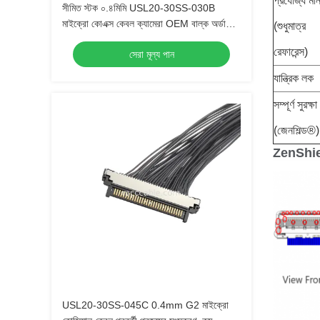
প্রযোজ্য মা
সীমিত স্টক ০.৪মিমি USL20-30SS-030B
মাইক্রো কোএক্স কেবল ক্যামেরা OEM বাল্ক অর্ডারের
(শুধুমাত্র
জন্য দ্রুত ডেলিভারি
রেফারেন্স)
সেরা মূল্য পান
যান্ত্রিক লক
সম্পূর্ণ সুরক্ষা
(জেনশিল্ড®)
ZenShi
USL20-30SS-045C 0.4mm G2 মাইক্রো