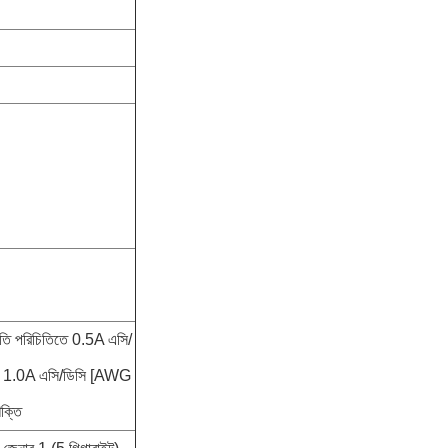
ি পরিচিতিতে 0.5A এসি/
তে 1.0A এসি/ডিসি [AWG
ক্তি