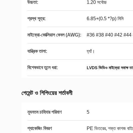
উচ্চতা:
1.20 সর্বোচ্চ
প্রস্থ সূত্র:
6.85+(0.5 *?p) মিমি
মাইক্রো-কোক্সিয়াল কেবল (AWG):
#36 #38 #40 #42 #44
যান্ত্রিক তালা:
হ্যাঁ।
বিশেষভাবে তুলে ধরা:
LVDS ভিডিও মাইক্রো সমাক্ষ তা
পেমেন্ট ও শিপিংয়ের শর্তাবলী
ন্যূনতম চাহিদার পরিমাণ
5
প্যাকেজিং বিবরণ
PE ভিতরের, শক্ত কাগজ বাই