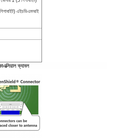
জেনার 1 (5 গিগাবাইট)
7 গিগাবাইট) এইচডিএমআই
োএক্সিয়াল ক্যাবল