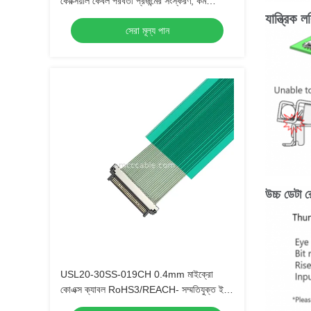
কোক্সিয়াল কেবল পরবর্তী প্রজন্মের সংস্করণ, কম
সন্নিবেশ বল সহ
যান্ত্রিক
সেরা মূল্য পান
উচ্চ ডেটা র
USL20-30SS-019CH 0.4mm মাইক্রো
কোএক্স ক্যাবল RoHS3/REACH- সম্মতিযুক্ত ইইউ
অটোমোবাইল নির্মাতাদের জন্য