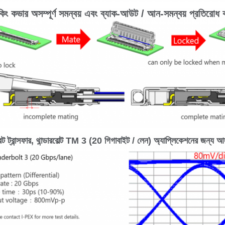
 লকিং কভার অসম্পূর্ণ সমন্বয় এবং ব্যাক-আউট / আন-সমন্বয় প্রতিরোধ 
েট ট্রান্সফার, থান্ডারবোল্ট TM 3 (20 গিগাবাইট / লেন) অ্যাপ্লিকেশনের জন্য আদ