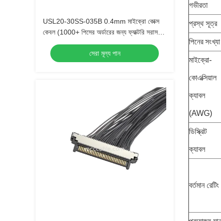
গভীরতা
USL20-30SS-035B 0.4mm মাইক্রো কোক্স
প্রস্থ সূত্র
কেবল (1000+ পিসের অর্ডারের জন্য ফ্যাক্টরি সরাসরি
পিনের সংখ্যা
মূল্য)
সেরা মূল্য পান
মাইক্রো-
কোএক্সিয়াল
ক্যাবল
(AWG)
ডিস্ক্রিট
ক্যাবল
বর্তমান রেটিং