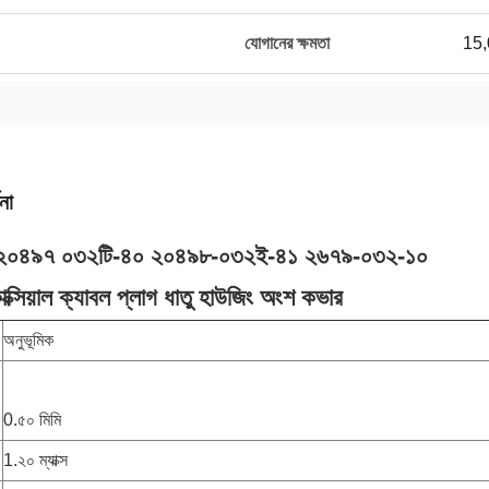
যোগানের ক্ষমতা
15,
না
২০৪৯৭ ০৩২টি-৪০ ২০৪৯৮-০৩২ই-৪১ ২৬৭৯-০৩২-১০
োক্সিয়াল ক্যাবল প্লাগ ধাতু হাউজিং অংশ কভার
অনুভূমিক
0.৫০ মিমি
1.২০ ম্যাক্স