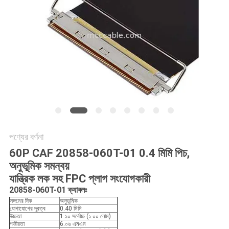
উদ্ধৃতি
অনুরোধ
করুন
সাইট
ম্যাপ
গোপনীয়তা
নীতি
পণ্যের বর্ণনা
60P CAF 20858-060T-01 0.4 মিমি পিচ,
অনুভূমিক সমন্বয়
যান্ত্রিক লক সহ FPC প্লাগ সংযোগকারী
20858-060T-01 ক্যাবলঃ
সঙ্গমের দিক
অনুভূমিক
যোগাযোগের দূরত্ব
0.40 মিমি
উচ্চতা
1.১০ সর্বোচ্চ (১.০০ নোম)
গভীরতা
6.০৬ এমএম