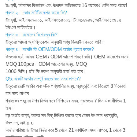
উঃ হ্যাঁ, আমাদের ডিজাইন এবং উত্পাদন অভিজ্ঞতার 16 বছরেরও বেশি সময় আছে!
প্রশ্ন ২। কোন সার্টিফিকেশন আছে কি?
উঃ হ্যাঁ, আইএস০৯০০১, আইএসও১৪০০১, টিএস১৬৯৪৯, আইএসও১৩৪৮৫,
ইউএল সার্টিফাইড।
প্রশ্ন ৩। আমাদের বিশেষত্ব কি?
উত্তরঃ আমরা অ্যাপ্লিকেশন অনুযায়ী পণ্য ডিজাইন করতে পারি।
প্রশ্ন ৪। আপনি কি OEM/ODM অর্ডার গ্রহণ করেন?
উত্তরঃ হ্যাঁ, আমরা OEM / ODM আদেশ গ্রহণ করি। OEM আদেশের জন্য,
MOQ 100pcs। ODM আদেশের জন্য, MOQ
1000 পিসি। ছাঁচ ফি নকশা অনুযায়ী চার্জ করা হবে।
Q5. একটি অর্ডার সম্পূর্ণ করতে কত সময় লাগবে?
উত্তরঃ ছোট অর্ডার এবং স্টক পণ্যগুলির জন্য, প্রস্তুতি এবং বিতরণে 3 দিনেরও
কম সময় লাগবে
গ্রাহকের পছন্দের উপর নির্ভর করে শিপিংয়ের সময়, দ্রুততম 7 দিন এবং দীর্ঘতম 1
মাস।
বড় অর্ডার জন্য, আমরা সব কিছু নিশ্চিত করতে হবে যেমন উপাদান প্রস্তুতি,
উৎপাদন, এই pro
অর্ডার পরিমাণের উপর নির্ভর করে 5 থেকে 21 কার্যদিবস সময় লাগবে, 1 থেকে 3