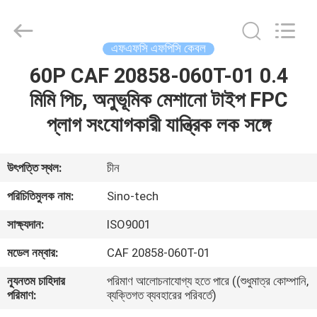
Sino-
Media
Technology
Co.,
Ltd..
এফএফসি এফপিসি কেবল
All
Rights
60P CAF 20858-060T-01 0.4
বাড়ি
Reserved.
মিমি পিচ, অনুভূমিক মেশানো টাইপ FPC
পণ্য
প্লাগ সংযোগকারী যান্ত্রিক লক সঙ্গে
ভিডিও
উৎপত্তি স্থল:
চীন
পরিচিতিমুলক নাম:
Sino-tech
আমাদের
সাক্ষ্যদান:
ISO9001
সম্বন্ধে
মডেল নম্বার:
CAF 20858-060T-01
কারখানা
ন্যূনতম চাহিদার
পরিমাণ আলোচনাযোগ্য হতে পারে ((শুধুমাত্র কোম্পানি,
পরিমাণ:
ব্যক্তিগত ব্যবহারের পরিবর্তে)
পরিদর্শন