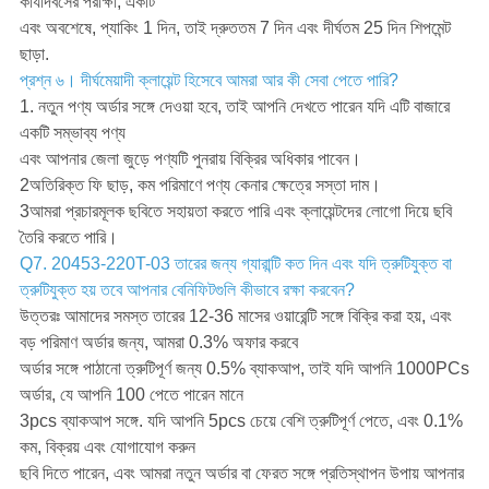
কার্যদিবসের পরীক্ষা, একটি
এবং অবশেষে, প্যাকিং 1 দিন, তাই দ্রুততম 7 দিন এবং দীর্ঘতম 25 দিন শিপমেন্ট
ছাড়া.
প্রশ্ন ৬। দীর্ঘমেয়াদী ক্লায়েন্ট হিসেবে আমরা আর কী সেবা পেতে পারি?
1. নতুন পণ্য অর্ডার সঙ্গে দেওয়া হবে, তাই আপনি দেখতে পারেন যদি এটি বাজারে
একটি সম্ভাব্য পণ্য
এবং আপনার জেলা জুড়ে পণ্যটি পুনরায় বিক্রির অধিকার পাবেন।
2অতিরিক্ত ফি ছাড়, কম পরিমাণে পণ্য কেনার ক্ষেত্রে সস্তা দাম।
3আমরা প্রচারমূলক ছবিতে সহায়তা করতে পারি এবং ক্লায়েন্টদের লোগো দিয়ে ছবি
তৈরি করতে পারি।
Q7. 20453-220T-03 তারের জন্য গ্যারান্টি কত দিন এবং যদি ত্রুটিযুক্ত বা
ত্রুটিযুক্ত হয় তবে আপনার বেনিফিটগুলি কীভাবে রক্ষা করবেন?
উত্তরঃ আমাদের সমস্ত তারের 12-36 মাসের ওয়ারেন্টি সঙ্গে বিক্রি করা হয়, এবং
বড় পরিমাণ অর্ডার জন্য, আমরা 0.3% অফার করবে
অর্ডার সঙ্গে পাঠানো ত্রুটিপূর্ণ জন্য 0.5% ব্যাকআপ, তাই যদি আপনি 1000PCs
অর্ডার, যে আপনি 100 পেতে পারেন মানে
3pcs ব্যাকআপ সঙ্গে. যদি আপনি 5pcs চেয়ে বেশি ত্রুটিপূর্ণ পেতে, এবং 0.1%
কম, বিক্রয় এবং যোগাযোগ করুন
ছবি দিতে পারেন, এবং আমরা নতুন অর্ডার বা ফেরত সঙ্গে প্রতিস্থাপন উপায় আপনার