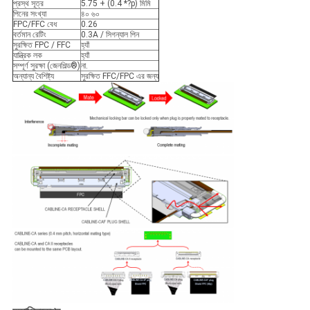
প্রস্থ সূত্র
5.75 + (0.4 *?p) মিমি
পিনের সংখ্যা
৪০ ৬০
FPC/FFC বেধ
0.26
বর্তমান রেটিং
0.3A / সিগন্যাল পিন
সুরক্ষিত FPC / FFC
হ্যাঁ
যান্ত্রিক লক
হ্যাঁ
সম্পূর্ণ সুরক্ষা (জেনশিল্ড®)
না.
অন্যান্য বৈশিষ্ট্য
সুরক্ষিত FFC/FPC এর জন্য