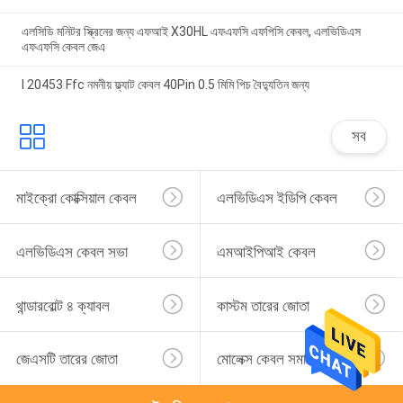
এলসিডি মনিটর স্ক্রিনের জন্য এফআই X30HL এফএফসি এফপিসি কেবল, এলভিডিএস
এফএফসি কেবল জেএ
I 20453 Ffc নমনীয় ফ্ল্যাট কেবল 40Pin 0.5 মিমি পিচ বৈদ্যুতিন জন্য
সব
মাইক্রো কোক্সিয়াল কেবল
এলভিডিএস ইডিপি কেবল
এলভিডিএস কেবল সভা
এমআইপিআই কেবল
থান্ডারবোল্ট ৪ ক্যাবল
কাস্টম তারের জোতা
জেএসটি তারের জোতা
মোলেক্স কেবল সমাবেশ