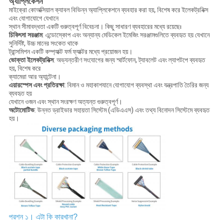
অ্যাপ্লিকেশন
মাইক্রো কোঅক্সিয়াল ক্যাবল বিভিন্ন অ্যাপ্লিকেশনে ব্যবহার করা হয়, বিশেষ করে ইলেকট্রনিক্স
এবং যোগাযোগে যেখানে
স্থান সীমাবদ্ধতা একটি গুরুত্বপূর্ণ বিবেচনা। কিছু সাধারণ ব্যবহারের মধ্যে রয়েছেঃ
চিকিৎসা সরঞ্জাম
: এন্ডোস্কোপ এবং অন্যান্য মেডিকেল ইমেজিং সরঞ্জামগুলিতে ব্যবহৃত হয় যেখানে
সুনির্দিষ্ট, উচ্চ মানের সংকেত থাকে
ট্রান্সমিশন একটি কম্প্যাক্ট ফর্ম ফ্যাক্টর মধ্যে প্রয়োজন হয়।
ভোক্তা ইলেকট্রনিক্স
: অভ্যন্তরীণ সংযোগের জন্য স্মার্টফোন, ট্যাবলেট এবং ল্যাপটপে ব্যবহৃত
হয়, বিশেষ করে
ক্যামেরা আর অ্যান্টেনা।
এয়ারস্পেস এবং প্রতিরক্ষা
: বিমান ও মহাকাশযানে যোগাযোগ ব্যবস্থা এবং যন্ত্রপাতি তৈরির জন্য
ব্যবহৃত হয়
যেখানে ওজন এবং স্থান সংরক্ষণ অত্যন্ত গুরুত্বপূর্ণ।
অটোমোটিভ
: উন্নত ড্রাইভার সহায়তা সিস্টেম (এডিএএস) এবং তথ্য বিনোদন সিস্টেমে ব্যবহৃত
হয়।
প্রশ্ন ১। এটা কি কারখানা?