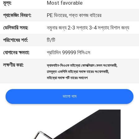
মূল্য:
Most favorable
গুণমান
প্যাকেজিং বিবরণ:
PE ভিতরের, শক্ত কাগজ বাইরের
নিয়ন্ত্রণ
ডেলিভারি সময়:
নমুনার জন্য 2-3 সপ্তাহ 3-4 সপ্তাহ বিশাল জন্য
পরিশোধের শর্ত:
টি/টি
আমাদের
যোগানের ক্ষমতা:
প্রতিদিন 99999 পিসিএস
সাথে
লক্ষণীয় করা:
,
ক্যাবলাইন-সিএএফ মাইক্রো কোঅক্সিয়াল কেবল সংযোগকারী
যোগাযোগ
,
ঢালযুক্ত এফপিসি মাইক্রো সমাক্ষ তারের সংযোগকারী
মাইক্রো সমাক্ষ পটি তারের সমাবেশ
খবর
ভালো দাম
মামলা
একটি