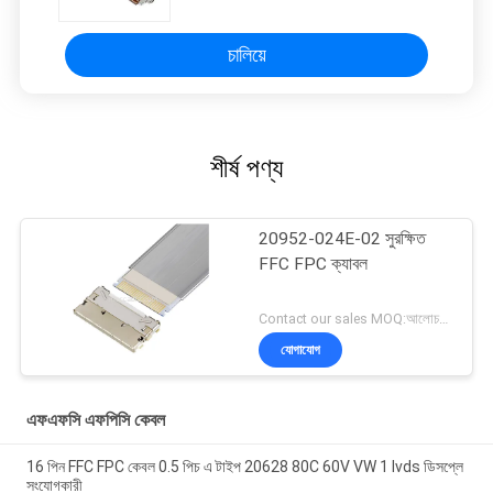
চালিয়ে
শীর্ষ পণ্য
20952-024E-02 সুরক্ষিত
FFC FPC ক্যাবল
Contact our sales MOQ:আলোচনাযোগ্য
যোগাযোগ
এফএফসি এফপিসি কেবল
16 পিন FFC FPC কেবল 0.5 পিচ এ টাইপ 20628 80C 60V VW 1 lvds ডিসপ্লে
সংযোগকারী