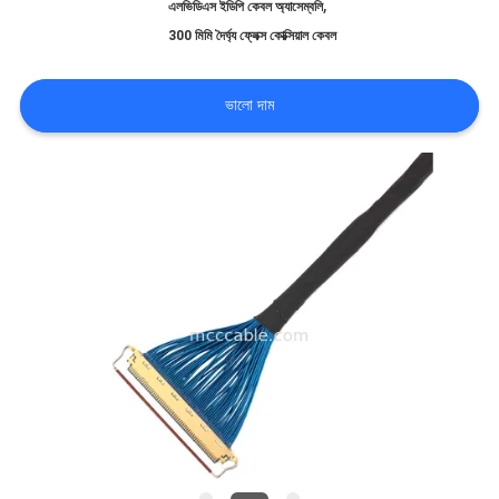
,
এলভিডিএস ইডিপি কেবল অ্যাসেম্বলি
মামলা
300 মিমি দৈর্ঘ্য ফ্লেক্স কোক্সিয়াল কেবল
ভালো দাম
একটি
উদ্ধৃতি
অনুরোধ
করুন
সাইট
ম্যাপ
গোপনীয়তা