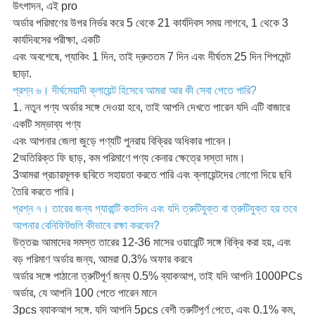
উৎপাদন, এই pro
অর্ডার পরিমাণের উপর নির্ভর করে 5 থেকে 21 কার্যদিবস সময় লাগবে, 1 থেকে 3
কার্যদিবসের পরীক্ষা, একটি
এবং অবশেষে, প্যাকিং 1 দিন, তাই দ্রুততম 7 দিন এবং দীর্ঘতম 25 দিন শিপমেন্ট
ছাড়া.
প্রশ্ন ৬। দীর্ঘমেয়াদী ক্লায়েন্ট হিসেবে আমরা আর কী সেবা পেতে পারি?
1. নতুন পণ্য অর্ডার সঙ্গে দেওয়া হবে, তাই আপনি দেখতে পারেন যদি এটি বাজারে
একটি সম্ভাব্য পণ্য
এবং আপনার জেলা জুড়ে পণ্যটি পুনরায় বিক্রির অধিকার পাবেন।
2অতিরিক্ত ফি ছাড়, কম পরিমাণে পণ্য কেনার ক্ষেত্রে সস্তা দাম।
3আমরা প্রচারমূলক ছবিতে সহায়তা করতে পারি এবং ক্লায়েন্টদের লোগো দিয়ে ছবি
তৈরি করতে পারি।
প্রশ্ন ৭। তারের জন্য গ্যারান্টি কতদিন এবং যদি ত্রুটিযুক্ত বা ত্রুটিযুক্ত হয় তবে
আপনার বেনিফিটগুলি কীভাবে রক্ষা করবেন?
উত্তরঃ আমাদের সমস্ত তারের 12-36 মাসের ওয়ারেন্টি সঙ্গে বিক্রি করা হয়, এবং
বড় পরিমাণ অর্ডার জন্য, আমরা 0.3% অফার করবে
অর্ডার সঙ্গে পাঠানো ত্রুটিপূর্ণ জন্য 0.5% ব্যাকআপ, তাই যদি আপনি 1000PCs
অর্ডার, যে আপনি 100 পেতে পারেন মানে
3pcs ব্যাকআপ সঙ্গে. যদি আপনি 5pcs বেশী ত্রুটিপূর্ণ পেতে, এবং 0.1% কম,