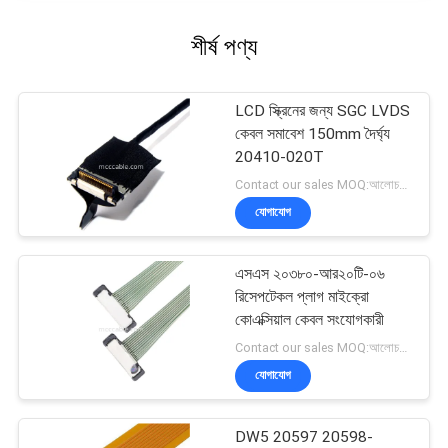
শীর্ষ পণ্য
LCD স্ক্রিনের জন্য SGC LVDS
কেবল সমাবেশ 150mm দৈর্ঘ্য
20410-020T
Contact our sales MOQ:আলোচনাযোগ্য
যোগাযোগ
এসএস ২০৩৮০-আর২০টি-০৬
রিসেপটেকল প্লাগ মাইক্রো
কোএক্সিয়াল কেবল সংযোগকারী
Contact our sales MOQ:আলোচনাযোগ্য
যোগাযোগ
DW5 20597 20598-