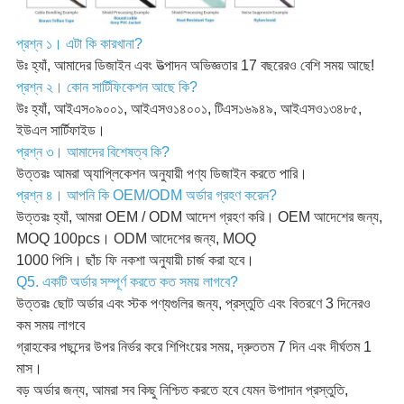
প্রশ্ন ১। এটা কি কারখানা?
উঃ হ্যাঁ, আমাদের ডিজাইন এবং উত্পাদন অভিজ্ঞতার 17 বছরেরও বেশি সময় আছে!
প্রশ্ন ২। কোন সার্টিফিকেশন আছে কি?
উঃ হ্যাঁ, আইএস০৯০০১, আইএসও১৪০০১, টিএস১৬৯৪৯, আইএসও১৩৪৮৫,
ইউএল সার্টিফাইড।
প্রশ্ন ৩। আমাদের বিশেষত্ব কি?
উত্তরঃ আমরা অ্যাপ্লিকেশন অনুযায়ী পণ্য ডিজাইন করতে পারি।
প্রশ্ন ৪। আপনি কি OEM/ODM অর্ডার গ্রহণ করেন?
উত্তরঃ হ্যাঁ, আমরা OEM / ODM আদেশ গ্রহণ করি। OEM আদেশের জন্য,
MOQ 100pcs। ODM আদেশের জন্য, MOQ
1000 পিসি। ছাঁচ ফি নকশা অনুযায়ী চার্জ করা হবে।
Q5. একটি অর্ডার সম্পূর্ণ করতে কত সময় লাগবে?
উত্তরঃ ছোট অর্ডার এবং স্টক পণ্যগুলির জন্য, প্রস্তুতি এবং বিতরণে 3 দিনেরও
কম সময় লাগবে
গ্রাহকের পছন্দের উপর নির্ভর করে শিপিংয়ের সময়, দ্রুততম 7 দিন এবং দীর্ঘতম 1
মাস।
বড় অর্ডার জন্য, আমরা সব কিছু নিশ্চিত করতে হবে যেমন উপাদান প্রস্তুতি,