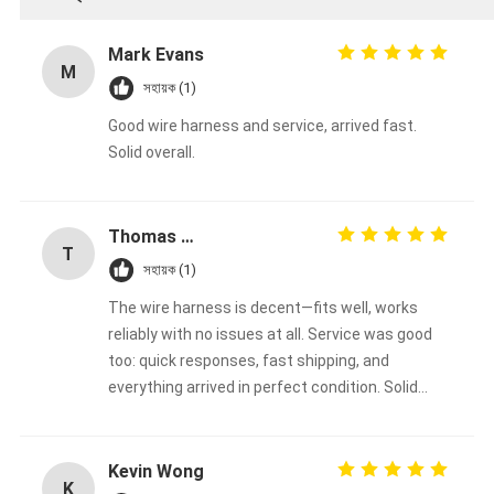
Mark Evans
M
সহায়ক (1)
Good wire harness and service, arrived fast.
Solid overall.
Thomas Müller
T
সহায়ক (1)
The wire harness is decent—fits well, works
reliably with no issues at all. Service was good
too: quick responses, fast shipping, and
everything arrived in perfect condition. Solid
overall experience, happy with the purchase.
Kevin Wong
K