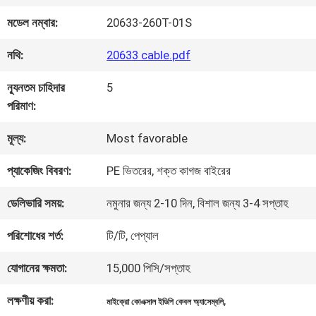
কারখানা
মডেল নম্বার:
20633-260T-01S
পরিদর্শন
নথি:
20633 cable.pdf
গুণমান
ন্যূনতম চাহিদার
5
পরিমাণ:
নিয়ন্ত্রণ
মূল্য:
Most favorable
আমাদের
প্যাকেজিং বিবরণ:
PE ভিতরের, শক্ত কাগজ বাইরের
সাথে
ডেলিভারি সময়:
নমুনার জন্য 2-10 দিন, বিশাল জন্য 3-4 সপ্তাহ
যোগাযোগ
পরিশোধের শর্ত:
টি/টি, পেপ্যাল
যোগানের ক্ষমতা:
15,000 পিসি/সপ্তাহ
খবর
লক্ষণীয় করা:
,
মাইক্রো কোএক্সাল ইডিপি কেবল অ্যাসেম্বলি