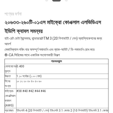
নীতি
পণ্যের বর্ণনা
২০৬৩৩-২৬০টি-০১এস মাইক্রো কোএক্সাল এলভিডিএস
ইডিপি ক্যাবল সমন্বয়
হাই-রেট ডেটা ট্রান্সফার, থান্ডারবোল্টTM 3 (20 গিগাবাইট / লেন) অ্যাপ্লিকেশনের জন্য
আদর্শ
মেকানিক্যাল লকিং বার অসম্পূর্ণ সমাবর্তন এবং ব্যাক-আউট / ডি-সমাবর্তন রোধ করে
®-CA সিরিজের সাথে একাধিক সংযোগকারী বিকল্প
পারফরম্যান্স
যোগাযোগের
0.400
দূরত্ব
উচ্চতা
1.১০ সর্বোচ্চ (১.০০ নোম)
পিনের
১০ ১২ ২০ ৩০ ৪০ ৫০ ৬০
সংখ্যা
মাইক্রো-
#38 #40 #42 #44 #46
কোএক্সিয়াল
ক্যাবল
(AWG)
প্রযোজ্য
ইউএসবি 4 (20 গিগাবাইট / লেন) ইউএসবি 3.1 জেনার 2 (10 গিগাবাইট) ইউএসবি 3.1 জেনার