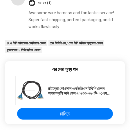
সহায়ক (1)
Awesome wire harness and fantastic service!
Super fast shipping, perfect packaging, and it
works flawlessly.
0.4 মিমি মাইক্রো কোক্সিয়াল কেবল
20 জিবিপিএস / লেন মিনি কক্সিক অ্যান্টেনা কেবল
থান্ডারবোল্ট 3 মিনি কক্সিক কেবল
এর সেরা মূল্য পান
মাইক্রো কোএক্সাল এলভিডিএস ইডিপি কেবল
অ্যাসেম্বলি আই পেক্স ২০৬৩৩-২৬০টি-০১এস
এলভিডিএস ডিসপ্লে সংযোগকারী
চালিয়ে