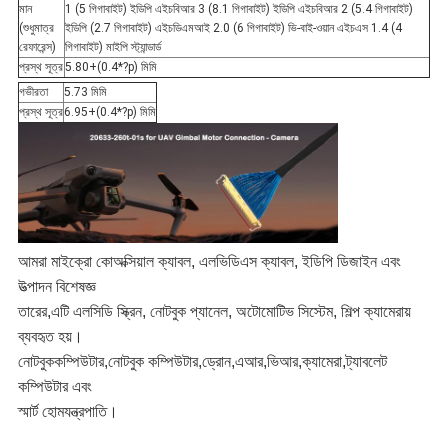
মান
1 (5 গিগাবাইট) ইডিপি এইচবিআর 3 (8.1 গিগাবাইট) ইডিপি এইচবিআর 2 (5.4 গিগাবাইট)
(শুধুমাত্র
ইডিপি (2.7 গিগাবাইট) এইচডিএমআই 2.0 (6 গিগাবাইট) ভি-বাই-ওয়ান এইচএস 1.4 (4
রেফারেন্স)
গিগাবাইট) মাইপি স্ট্যান্ডার্ড
প্রস্থ সূত্র
5.80+(0.4*?p) মিমি
গভীরতা
5.73 মিমি
প্রস্থ সূত্র
6.95+(0.4*?p) মিমি
আমরা মাইক্রো কোঅক্সিয়াল ক্যাবল, এলভিডিএস ক্যাবল, ইডিপি ডিজাইন এবং
উত্পাদন বিশেষজ্ঞ
তারের,
এটি এলসিডি স্ক্রিন, নোটবুক প্যানেল, অটোমোটিভ সিস্টেম, শিল্প ক্যামেরায়
ব্যবহৃত হয়।
নোটবুক
কম্পিউটার,নোটবুক কম্পিউটার,ড্রোন,এআর,ভিআর,ক্যামেরা,ট্যাবলেট
কম্পিউটার এবং
স্মার্ট হোম
যন্ত্রপাতি।