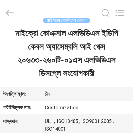
Shenzhen
Sino-
Media
Technology
মাইক্রো কোক্সিয়াল কেবল
Co.,
Ltd..
মাইক্রো কোএক্সাল এলভিডিএস ইডিপি
বাড়ি
All
Rights
কেবল অ্যাসেম্বলি আই পেক্স
Reserved.
পণ্য
২০৬৩৩-২৬০টি-০১এস এলভিডিএস
ডিসপ্লে সংযোগকারী
ভিডিও
উৎপত্তি স্থল:
চীন
আমাদের
পরিচিতিমুলক নাম:
Customization
সম্বন্ধে
সাক্ষ্যদান:
UL ，ISO13485 , ISO9001.2005 ,
ISO14001