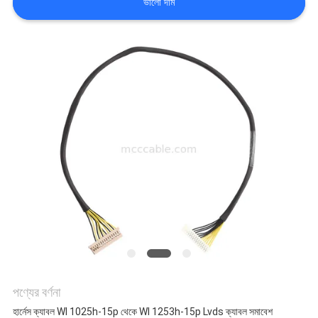
ভালো দাম
মামলা
একটি
উদ্ধৃতি
অনুরোধ
করুন
সাইট
ম্যাপ
পণ্যের বর্ণনা
গোপনীয়তা
হার্নেস ক্যাবল Wl 1025h-15p থেকে Wl 1253h-15p Lvds ক্যাবল সমাবেশ