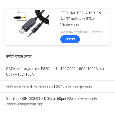
FTDI চিপ TTL-232R-3V3-
AJ ইউএসবি থেকে টিটিএল
সিরিয়াল তারের
Most favorable MOQ:পরিমাণ আলোচনাযোগ্য হতে পারে ((শুধুমাত্র কোম্পানি, ব্যক্তিগত ব্যবহারের পরিবর্তে)
যোগাযোগ
কাস্টম তারের জোতা
SATA কাস্টম ওয়্যার হারনেস E320444 UL1007 C01-15CF41000A থেকে
C01-H-157F100A
কাস্টম ওয়্যার জোতা 4 পিন মোলেক্স 39 01 2040 মহিলা থেকে পুরুষ কেবল
Samtec QSH-030-01-F D 30pin 60pin 90pin কেবল অ্যাসেম্বলি
এলভিডিএস ডিসপ্লে সংযোগকারী