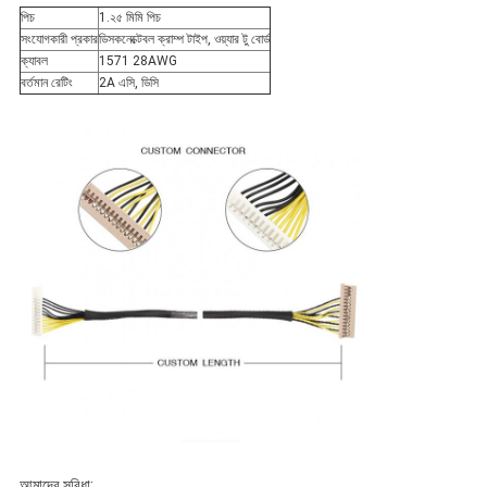
পিচ
1.২৫ মিমি পিচ
নীতি
সংযোগকারী প্রকার
ডিসকনেক্টেবল ক্রাম্প টাইপ, ওয়্যার টু বোর্ড
ক্যাবল
1571 28AWG
বর্তমান রেটিং
2A এসি, ডিসি
আমাদের সুবিধা: