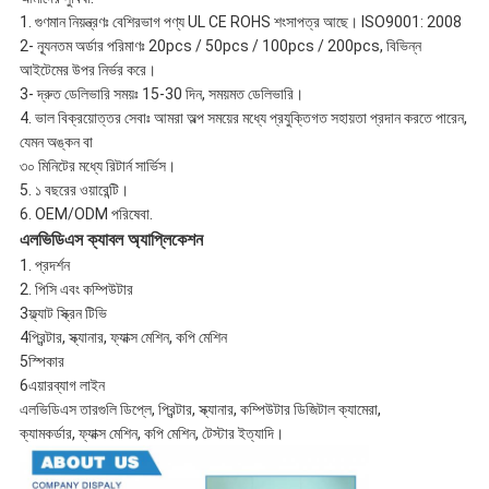
1. গুণমান নিয়ন্ত্রণঃ বেশিরভাগ পণ্য UL CE ROHS শংসাপত্র আছে। ISO9001: 2008
2- ন্যূনতম অর্ডার পরিমাণঃ 20pcs / 50pcs / 100pcs / 200pcs, বিভিন্ন
আইটেমের উপর নির্ভর করে।
3- দ্রুত ডেলিভারি সময়ঃ 15-30 দিন, সময়মত ডেলিভারি।
4. ভাল বিক্রয়োত্তর সেবাঃ আমরা অল্প সময়ের মধ্যে প্রযুক্তিগত সহায়তা প্রদান করতে পারেন,
যেমন অঙ্কন বা
৩০ মিনিটের মধ্যে রিটার্ন সার্ভিস।
5. ১ বছরের ওয়ারেন্টি।
6. OEM/ODM পরিষেবা.
এলভিডিএস ক্যাবল অ্যাপ্লিকেশন
1. প্রদর্শন
2. পিসি এবং কম্পিউটার
3ফ্ল্যাট স্ক্রিন টিভি
4প্রিন্টার, স্ক্যানার, ফ্যাক্স মেশিন, কপি মেশিন
5স্পিকার
6এয়ারব্যাগ লাইন
এলভিডিএস তারগুলি ডিপ্লে, প্রিন্টার, স্ক্যানার, কম্পিউটার ডিজিটাল ক্যামেরা,
ক্যামকর্ডার, ফ্যাক্স মেশিন, কপি মেশিন, টেস্টার ইত্যাদি।