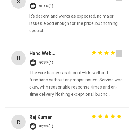
S
সহায়ক (1)
It's decent and works as expected, no major
issues. Good enough for the price, but nothing
special.
Hans Weber
H
সহায়ক (1)
The wire harness is decent—fits well and
functions without any major issues. Service was
okay, with reasonable response times and on-
time delivery. Nothing exceptional, but no
complaints either. Good enough overall.
Raj Kumar
R
সহায়ক (1)