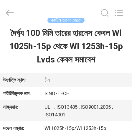
Shenzhen
Sino-
Media
Technology
কাস্টম তারের জোতা
Co.,
Ltd..
দৈর্ঘ্য 100 মিমি তারের হারনেস কেবল Wl
বাড়ি
All
Rights
1025h-15p থেকে Wl 1253h-15p
Reserved.
পণ্য
Lvds কেবল সমাবেশ
ভিডিও
উৎপত্তি স্থল:
চীন
পরিচিতিমুলক নাম:
SINO-TECH
আমাদের
সাক্ষ্যদান:
UL ，ISO13485 , ISO9001.2005 ,
সম্বন্ধে
ISO14001
মডেল নম্বার:
Wl 1025h-15p/Wl 1253h-15p