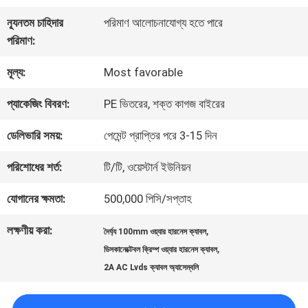
কারখানা
ন্যূনতম চাহিদার
পরিমাণ আলোচনাযোগ্য হতে পারে
পরিদর্শন
পরিমাণ:
মূল্য:
Most favorable
গুণমান
প্যাকেজিং বিবরণ:
PE ভিতরের, শক্ত কাগজ বাইরের
নিয়ন্ত্রণ
ডেলিভারি সময়:
পেমেন্ট প্রাপ্তির পরে 3-15 দিন
আমাদের
পরিশোধের শর্ত:
টি/টি, ওয়েস্টার্ন ইউনিয়ন
সাথে
যোগানের ক্ষমতা:
500,000 পিসি/সপ্তাহ
যোগাযোগ
লক্ষণীয় করা:
,
দৈর্ঘ্য 100mm ওয়্যার হারনেস ক্যাবল
,
ডিসকানেক্টেবল ক্রিম্প ওয়্যার হারনেস ক্যাবল
2A AC Lvds ক্যাবল অ্যাসেম্বলি
খবর