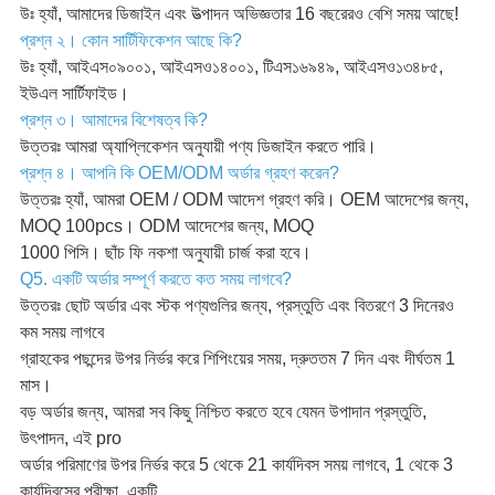
উঃ হ্যাঁ, আমাদের ডিজাইন এবং উত্পাদন অভিজ্ঞতার 16 বছরেরও বেশি সময় আছে!
প্রশ্ন ২। কোন সার্টিফিকেশন আছে কি?
উঃ হ্যাঁ, আইএস০৯০০১, আইএসও১৪০০১, টিএস১৬৯৪৯, আইএসও১৩৪৮৫,
ইউএল সার্টিফাইড।
প্রশ্ন ৩। আমাদের বিশেষত্ব কি?
উত্তরঃ আমরা অ্যাপ্লিকেশন অনুযায়ী পণ্য ডিজাইন করতে পারি।
প্রশ্ন ৪। আপনি কি OEM/ODM অর্ডার গ্রহণ করেন?
উত্তরঃ হ্যাঁ, আমরা OEM / ODM আদেশ গ্রহণ করি। OEM আদেশের জন্য,
MOQ 100pcs। ODM আদেশের জন্য, MOQ
1000 পিসি। ছাঁচ ফি নকশা অনুযায়ী চার্জ করা হবে।
Q5. একটি অর্ডার সম্পূর্ণ করতে কত সময় লাগবে?
উত্তরঃ ছোট অর্ডার এবং স্টক পণ্যগুলির জন্য, প্রস্তুতি এবং বিতরণে 3 দিনেরও
কম সময় লাগবে
গ্রাহকের পছন্দের উপর নির্ভর করে শিপিংয়ের সময়, দ্রুততম 7 দিন এবং দীর্ঘতম 1
মাস।
বড় অর্ডার জন্য, আমরা সব কিছু নিশ্চিত করতে হবে যেমন উপাদান প্রস্তুতি,
উৎপাদন, এই pro
অর্ডার পরিমাণের উপর নির্ভর করে 5 থেকে 21 কার্যদিবস সময় লাগবে, 1 থেকে 3
কার্যদিবসের পরীক্ষা, একটি