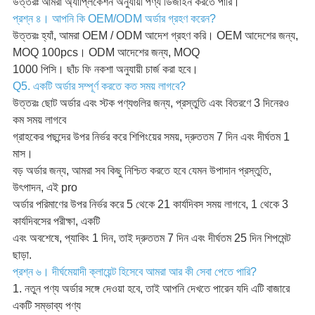
উত্তরঃ আমরা অ্যাপ্লিকেশন অনুযায়ী পণ্য ডিজাইন করতে পারি।
প্রশ্ন ৪। আপনি কি OEM/ODM অর্ডার গ্রহণ করেন?
উত্তরঃ হ্যাঁ, আমরা OEM / ODM আদেশ গ্রহণ করি। OEM আদেশের জন্য,
MOQ 100pcs। ODM আদেশের জন্য, MOQ
1000 পিসি। ছাঁচ ফি নকশা অনুযায়ী চার্জ করা হবে।
Q5. একটি অর্ডার সম্পূর্ণ করতে কত সময় লাগবে?
উত্তরঃ ছোট অর্ডার এবং স্টক পণ্যগুলির জন্য, প্রস্তুতি এবং বিতরণে 3 দিনেরও
কম সময় লাগবে
গ্রাহকের পছন্দের উপর নির্ভর করে শিপিংয়ের সময়, দ্রুততম 7 দিন এবং দীর্ঘতম 1
মাস।
বড় অর্ডার জন্য, আমরা সব কিছু নিশ্চিত করতে হবে যেমন উপাদান প্রস্তুতি,
উৎপাদন, এই pro
অর্ডার পরিমাণের উপর নির্ভর করে 5 থেকে 21 কার্যদিবস সময় লাগবে, 1 থেকে 3
কার্যদিবসের পরীক্ষা, একটি
এবং অবশেষে, প্যাকিং 1 দিন, তাই দ্রুততম 7 দিন এবং দীর্ঘতম 25 দিন শিপমেন্ট
ছাড়া.
প্রশ্ন ৬। দীর্ঘমেয়াদী ক্লায়েন্ট হিসেবে আমরা আর কী সেবা পেতে পারি?
1. নতুন পণ্য অর্ডার সঙ্গে দেওয়া হবে, তাই আপনি দেখতে পারেন যদি এটি বাজারে
একটি সম্ভাব্য পণ্য