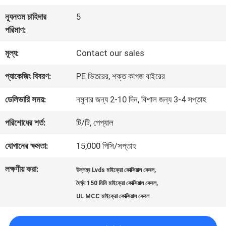
কারখানা
ন্যূনতম চাহিদার
5
পরিদর্শন
পরিমাণ:
মূল্য:
Contact our sales
গুণমান
প্যাকেজিং বিবরণ:
PE ভিতরের, শক্ত কাগজ বাইরের
নিয়ন্ত্রণ
ডেলিভারি সময়:
নমুনার জন্য 2-10 দিন, বিশাল জন্য 3-4 সপ্তাহ
আমাদের
পরিশোধের শর্ত:
টি/টি, পেপ্যাল
সাথে
যোগানের ক্ষমতা:
15,000 পিসি/সপ্তাহ
যোগাযোগ
লক্ষণীয় করা:
,
উল্লম্ব Lvds মাইক্রো কোক্সিয়াল কেবল
,
দৈর্ঘ্য 150 মিমি মাইক্রো কোক্সিয়াল কেবল
UL MCC মাইক্রো কোক্সিয়াল কেবল
খবর