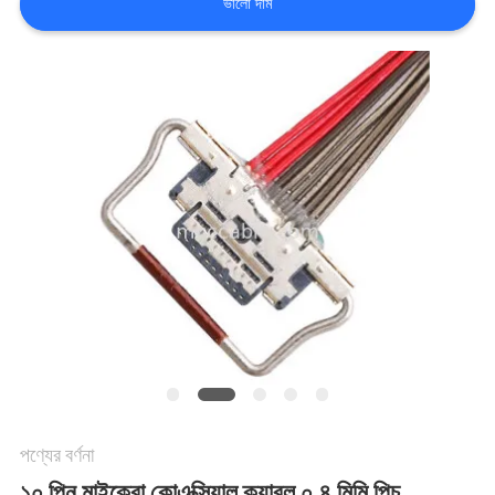
ভালো দাম
মামলা
একটি
উদ্ধৃতি
অনুরোধ
করুন
সাইট
ম্যাপ
পণ্যের বর্ণনা
গোপনীয়তা
১০ পিন মাইক্রো কোএক্সিয়াল ক্যাবল ০.৪ মিমি পিচ