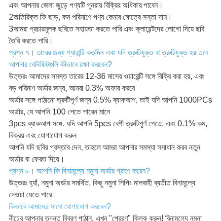
এবং আপনার জেলা জুড়ে পণ্যটি পুনরায় বিক্রির অধিকার পাবেন।
2অতিরিক্ত ফি ছাড়, কম পরিমাণে পণ্য কেনার ক্ষেত্রে সস্তা দাম।
3আমরা প্রচারমূলক ছবিতে সহায়তা করতে পারি এবং ক্লায়েন্টদের লোগো দিয়ে ছবি
তৈরি করতে পারি।
প্রশ্ন ৭। তারের জন্য গ্যারান্টি কতদিন এবং যদি ত্রুটিযুক্ত বা ত্রুটিযুক্ত হয় তবে
আপনার বেনিফিটগুলি কীভাবে রক্ষা করবেন?
উত্তরঃ আমাদের সমস্ত তারের 12-36 মাসের ওয়ারেন্টি সঙ্গে বিক্রি করা হয়, এবং
বড় পরিমাণ অর্ডার জন্য, আমরা 0.3% অফার করবে
অর্ডার সঙ্গে পাঠানো ত্রুটিপূর্ণ জন্য 0.5% ব্যাকআপ, তাই যদি আপনি 1000PCs
অর্ডার, যে আপনি 100 পেতে পারেন মানে
3pcs ব্যাকআপ সঙ্গে. যদি আপনি 5pcs বেশী ত্রুটিপূর্ণ পেতে, এবং 0.1% কম,
বিক্রয় এবং যোগাযোগ করুন
আপনি যদি ছবির প্রস্তাব দেন, তাহলে আমরা আপনার সমস্যা সমাধান করব নতুন
অর্ডার বা ফেরত দিয়ে।
প্রশ্ন ৮। আপনি কি বিনামূল্যে নমুনা অর্ডার গ্রহণ করেন?
উত্তরঃ হ্যাঁ, নমুনা অর্ডার সমর্থিত, কিছু নমুনা শিপিং মালবাহী ব্যতীত বিনামূল্যে
দেওয়া যেতে পারে।
কিভাবে আমাদের সাথে যোগাযোগ করবেন?
নীচের আপনার তদন্ত বিবরণ পাঠান, এখন "প্রেরণ" ক্লিক করুন! বিনামূল্যে নমুনা