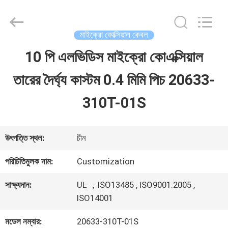
Shenzhen
Sino-
Media
Technology
মাইক্রো কোক্সিয়াল কেবল
Co.,
Ltd..
10 পি এলভিডিস মাইক্রো কোএক্সিয়াল
বাড়ি
All
Rights
তারের দৈর্ঘ্য কাস্টম 0.4 মিমি পিচ 20633-
Reserved.
পণ্য
310T-01S
ভিডিও
উৎপত্তি স্থল:
চীন
পরিচিতিমুলক নাম:
Customization
আমাদের
সাক্ষ্যদান:
UL ，ISO13485 , ISO9001.2005 ,
সম্বন্ধে
ISO14001
মডেল নম্বার:
20633-310T-01S