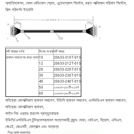
অ্যাপ্লিকেশন, যেমন মেডিকেল প্রোব, এন্ডোস্কোপ সিস্টেম, রক্ত অক্সিজেন পরিমাপ সিস্টেম,
শিল্প পরিদর্শন ইত্যাদি
পার্ট নাম্বার বর্ণনা
পিনের সংখ্যা
পার্ট নম্বর
ক্যাবল সমাবেশের জন্য প্লাগ
10
20633-310T-01S
12
20633-212T-01S
20
20633-220T-01S
30
20633-230T-01S
40
20633-240T-01S
50
২০৬৩৩-২৫০টি-০১এস
60
২০৬৩৩-২৬০টি-০১এস
মাইক্রো কোঅক্সিয়াল ক্যাবল সমাবেশ, ইডিপি ক্যাবল সমাবেশ, এলভিডিএস ক্যাবল সমাবেশ,
মাইক্রো কোঅক্সিয়াল ক্যাবল,
ফাইন পিচ ওয়্যার হারনেস প্রস্তুতকারক
ইডিপি/এলভিডিএস ইন্টারফেস
ক্যাবল সংযোগকারী ব্র্যান্ড যেমন, কেইএল, হিরোস, এসিএস,
জেএই, জেএসটি, মোল্যাক্স এবং অন্যান্য