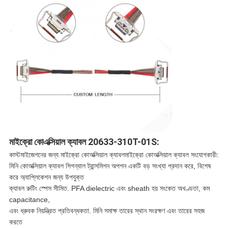
মাইক্রো কোএক্সিয়াল ক্যাবল 20633-310T-01S:
কাস্টমাইজেশনের জন্য মাইক্রো কোঅক্সিয়াল ক্যাবল
মাইক্রো কোঅক্সিয়াল ক্যাবল সংযোগকারী:
মিনি কোঅক্সিয়াল ক্যাবল সিগন্যাল ট্রান্সমিশন অপশন একটি বড় সংখ্যা প্রদান করে, বিশেষ
করে অ্যাপ্লিকেশন জন্য উপযুক্ত
ক্যাবল রুটিং স্পেস সীমিত. PFA dielectric এবং sheath হয় সংকেত অখণ্ডতা, কম
capacitance,
এবং ধ্রুবক নিয়ন্ত্রিত প্রতিবন্ধকতা. মিনি সমাক্ষ তারের স্থান সংরক্ষণ এবং তারের সহজ
করতে