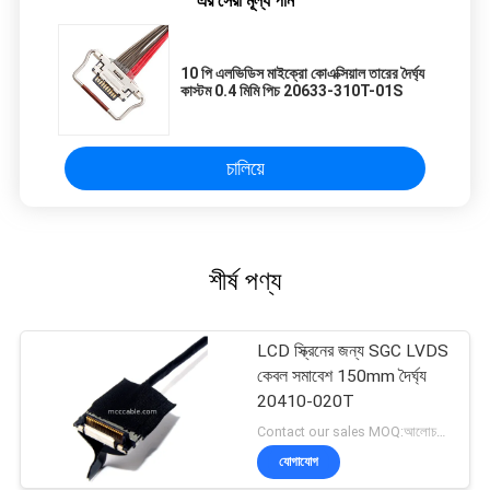
এর সেরা মূল্য পান
10 পি এলভিডিস মাইক্রো কোএক্সিয়াল তারের দৈর্ঘ্য
কাস্টম 0.4 মিমি পিচ 20633-310T-01S
চালিয়ে
শীর্ষ পণ্য
LCD স্ক্রিনের জন্য SGC LVDS
কেবল সমাবেশ 150mm দৈর্ঘ্য
20410-020T
Contact our sales MOQ:আলোচনাযোগ্য
যোগাযোগ