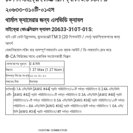
২০৬৩৩-৩১০টি-০১এস
নীতি
থার্মাল ক্যামেরার জন্য এলভিডি ক্যাবল
মাইক্রো কোএক্সিয়াল ক্যাবল 20633-310T-01S:
হাই-রেট ডেটা ট্রান্সফার, থান্ডারবোল্টTM 3 (20 গিগাবাইট / লেন) অ্যাপ্লিকেশনের জন্য
আদর্শ
মেকানিক্যাল লকিং বার অসম্পূর্ণ সমাবর্তন এবং ব্যাক-আউট / ডি-সমাবর্তন রোধ করে
®-CA সিরিজের সাথে একাধিক সংযোগকারী বিকল্প
যোগাযোগের দূরত্ব
0.4 মিমি
উচ্চতা
1.37 Max (1.27 Nom.)
উপলব্ধ পিনের সংখ্যা
২৬ ৩২ ৪০ ৫০
সঙ্গমের দিক
উল্লম্ব
বর্তমান
0.1A এসি/ডিসি [AWG #44] প্রতি পরিচিতিতে/৬০টি পর্যন্ত পরিচিতিতে 0.24A এসি/ডিসি
রেটিং
[AWG #42] প্রতি পরিচিতিতে/৫০টি পর্যন্ত পরিচিতিতে 0.3A এসি/ডিসি [AWG #40] প্রতি
পরিচিতিতে/৪০টি পর্যন্ত পরিচিতিতে 0.5A এসি/ডিসি [AWG #38] প্রতি পরিচিতিতে/১৪টি পর্যন্ত
পরিচিতিতে ০.8A এসি/ডিসি [AWG #36] প্রতি পরিচিতিতে/6টি পর্যন্ত পরিচিতিতে 1.0A এসি/
ডিসি [AWG #34] প্রতি পরিচিতিতে/4টি পর্যন্ত পরিচিতিতে