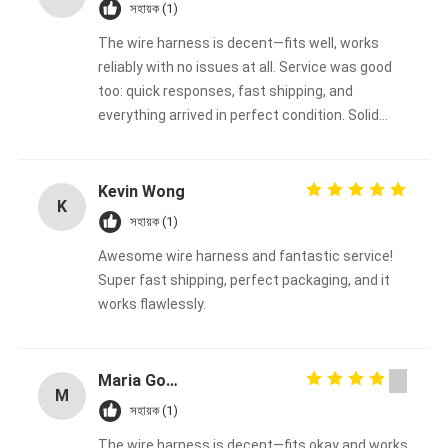
সহায়ক (1)
The wire harness is decent—fits well, works
reliably with no issues at all. Service was good
too: quick responses, fast shipping, and
everything arrived in perfect condition. Solid
overall experience, happy with the purchase.
Kevin Wong
K
সহায়ক (1)
Awesome wire harness and fantastic service!
Super fast shipping, perfect packaging, and it
works flawlessly.
Maria Gonzalez
M
সহায়ক (1)
The wire harness is decent—fits okay and works