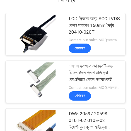
LCD স্ক্রিনের জন্য SGC LVDS
কেবল সমাবেশ 150mm দৈর্ঘ্য
20410-020T
Contact our sales MOQ:আলোচনাযোগ্য
যোগাযোগ
এসএস ২০৩৮০-আর২০টি-০৬
রিসেপটেকল প্লাগ মাইক্রো
কোএক্সিয়াল কেবল সংযোগকারী
Contact our sales MOQ:আলোচনাযোগ্য
যোগাযোগ
DW5 20597 20598-
010T-02 010E-02
রিসেপ্টাকুল প্লাগ মাইক্রো