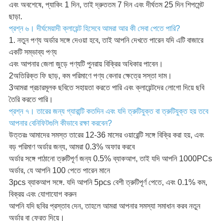
এবং অবশেষে, প্যাকিং 1 দিন, তাই দ্রুততম 7 দিন এবং দীর্ঘতম 25 দিন শিপমেন্ট
ছাড়া.
প্রশ্ন ৬। দীর্ঘমেয়াদী ক্লায়েন্ট হিসেবে আমরা আর কী সেবা পেতে পারি?
1. নতুন পণ্য অর্ডার সঙ্গে দেওয়া হবে, তাই আপনি দেখতে পারেন যদি এটি বাজারে
একটি সম্ভাব্য পণ্য
এবং আপনার জেলা জুড়ে পণ্যটি পুনরায় বিক্রির অধিকার পাবেন।
2অতিরিক্ত ফি ছাড়, কম পরিমাণে পণ্য কেনার ক্ষেত্রে সস্তা দাম।
3আমরা প্রচারমূলক ছবিতে সহায়তা করতে পারি এবং ক্লায়েন্টদের লোগো দিয়ে ছবি
তৈরি করতে পারি।
প্রশ্ন ৭। তারের জন্য গ্যারান্টি কতদিন এবং যদি ত্রুটিযুক্ত বা ত্রুটিযুক্ত হয় তবে
আপনার বেনিফিটগুলি কীভাবে রক্ষা করবেন?
উত্তরঃ আমাদের সমস্ত তারের 12-36 মাসের ওয়ারেন্টি সঙ্গে বিক্রি করা হয়, এবং
বড় পরিমাণ অর্ডার জন্য, আমরা 0.3% অফার করবে
অর্ডার সঙ্গে পাঠানো ত্রুটিপূর্ণ জন্য 0.5% ব্যাকআপ, তাই যদি আপনি 1000PCs
অর্ডার, যে আপনি 100 পেতে পারেন মানে
3pcs ব্যাকআপ সঙ্গে. যদি আপনি 5pcs বেশী ত্রুটিপূর্ণ পেতে, এবং 0.1% কম,
বিক্রয় এবং যোগাযোগ করুন
আপনি যদি ছবির প্রস্তাব দেন, তাহলে আমরা আপনার সমস্যা সমাধান করব নতুন
অর্ডার বা ফেরত দিয়ে।