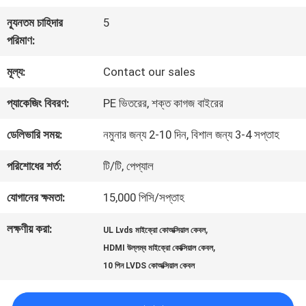
কারখানা
ন্যূনতম চাহিদার
5
পরিদর্শন
পরিমাণ:
মূল্য:
Contact our sales
গুণমান
প্যাকেজিং বিবরণ:
PE ভিতরের, শক্ত কাগজ বাইরের
নিয়ন্ত্রণ
ডেলিভারি সময়:
নমুনার জন্য 2-10 দিন, বিশাল জন্য 3-4 সপ্তাহ
আমাদের
পরিশোধের শর্ত:
টি/টি, পেপ্যাল
সাথে
যোগানের ক্ষমতা:
15,000 পিসি/সপ্তাহ
যোগাযোগ
লক্ষণীয় করা:
,
UL Lvds মাইক্রো কোঅক্সিয়াল কেবল
,
HDMI উল্লম্ব মাইক্রো কোক্সিয়াল কেবল
10 পিন LVDS কোঅক্সিয়াল কেবল
খবর