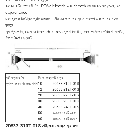
ক্যাবল রুটিং স্পেস সীমিত. PFA dielectric এবং sheath হয় সংকেত অখণ্ডতা, কম
capacitance,
এবং ধ্রুবক নিয়ন্ত্রিত প্রতিবন্ধকতা. মিনি সমাক্ষ তারের স্থান সংরক্ষণ এবং তারের সহজ
করতে
অ্যাপ্লিকেশন, যেমন মেডিকেল প্রোব, এন্ডোস্কোপ সিস্টেম, রক্ত অক্সিজেন পরিমাপ সিস্টেম,
শিল্প পরিদর্শন ইত্যাদি
পার্ট নাম্বার বর্ণনা
পিনের সংখ্যা
পার্ট নম্বর
ক্যাবল সমাবেশের জন্য প্লাগ
10
20633-310T-01S
12
20633-212T-01S
20
20633-220T-01S
30
20633-230T-01S
40
20633-240T-01S
50
২০৬৩৩-২৫০টি-০১এস
60
২০৬৩৩-২৬০টি-০১এস
20633-310T-01S মাইক্রো কোএক্স ক্যাবলঃ