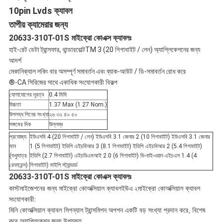
10pin Lvds ক্যাবল
নীতি
তাপীয় ক্যামেরার জন্য
20633-310T-01S মাইক্রো কোএক্স ক্যাবলঃ
হাই-রেট ডেটা ট্রান্সফার, থান্ডারবোল্টTM 3 (20 গিগাবাইট / লেন) অ্যাপ্লিকেশনের জন্য
আদর্শ
মেকানিক্যাল লকিং বার অসম্পূর্ণ সমাবর্তন এবং ব্যাক-আউট / ডি-সমাবর্তন রোধ করে
®-CA সিরিজের সাথে একাধিক সংযোগকারী বিকল্প
যোগাযোগের দূরত্ব
0.4 মিমি
উচ্চতা
1.37 Max (1.27 Nom.)
উপলব্ধ পিনের সংখ্যা
২৬ ৩২ ৪০ ৫০
সঙ্গমের দিক
উল্লম্ব
প্রযোজ্য
ইউএসবি 4 (20 গিগাবাইট / লেন) ইউএসবি 3.1 জেনার 2 (10 গিগাবাইট) ইউএসবি 3.1 জেনার
মান
1 (5 গিগাবাইট) ইডিপি এইচবিআর 3 (8.1 গিগাবাইট) ইডিপি এইচবিআর 2 (5.4 গিগাবাইট)
(শুধুমাত্র
ইডিপি (2.7 গিগাবাইট) এইচডিএমআই 2.0 (6 গিগাবাইট) ভি-বাই-ওয়ান এইচএস 1.4 (4
রেফারেন্স)
গিগাবাইট) মাইপি স্ট্যান্ডার্ড
20633-310T-01S মাইক্রো কোএক্স ক্যাবলঃ
কাস্টমাইজেশনের জন্য মাইক্রো কোঅক্সিয়াল ক্যাবল
ইউএ ২
মাইক্রো কোঅক্সিয়াল ক্যাবল
সংযোগকারী:
মিনি কোঅক্সিয়াল ক্যাবল সিগন্যাল ট্রান্সমিশন অপশন একটি বড় সংখ্যা প্রদান করে, বিশেষ
করে অ্যাপ্লিকেশন জন্য উপযুক্ত