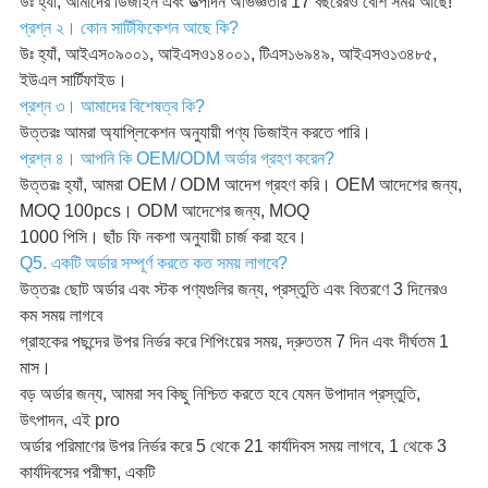
উঃ হ্যাঁ, আমাদের ডিজাইন এবং উত্পাদন অভিজ্ঞতার 17 বছরেরও বেশি সময় আছে!
প্রশ্ন ২। কোন সার্টিফিকেশন আছে কি?
উঃ হ্যাঁ, আইএস০৯০০১, আইএসও১৪০০১, টিএস১৬৯৪৯, আইএসও১৩৪৮৫,
ইউএল সার্টিফাইড।
প্রশ্ন ৩। আমাদের বিশেষত্ব কি?
উত্তরঃ আমরা অ্যাপ্লিকেশন অনুযায়ী পণ্য ডিজাইন করতে পারি।
প্রশ্ন ৪। আপনি কি OEM/ODM অর্ডার গ্রহণ করেন?
উত্তরঃ হ্যাঁ, আমরা OEM / ODM আদেশ গ্রহণ করি। OEM আদেশের জন্য,
MOQ 100pcs। ODM আদেশের জন্য, MOQ
1000 পিসি। ছাঁচ ফি নকশা অনুযায়ী চার্জ করা হবে।
Q5. একটি অর্ডার সম্পূর্ণ করতে কত সময় লাগবে?
উত্তরঃ ছোট অর্ডার এবং স্টক পণ্যগুলির জন্য, প্রস্তুতি এবং বিতরণে 3 দিনেরও
কম সময় লাগবে
গ্রাহকের পছন্দের উপর নির্ভর করে শিপিংয়ের সময়, দ্রুততম 7 দিন এবং দীর্ঘতম 1
মাস।
বড় অর্ডার জন্য, আমরা সব কিছু নিশ্চিত করতে হবে যেমন উপাদান প্রস্তুতি,
উৎপাদন, এই pro
অর্ডার পরিমাণের উপর নির্ভর করে 5 থেকে 21 কার্যদিবস সময় লাগবে, 1 থেকে 3
কার্যদিবসের পরীক্ষা, একটি