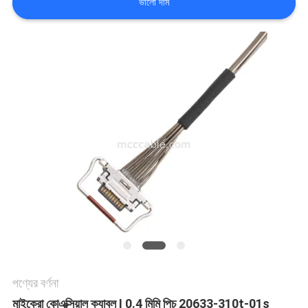
ভালো দাম
মামলা
একটি
উদ্ধৃতি
অনুরোধ
করুন
সাইট
ম্যাপ
পণ্যের বর্ণনা
গোপনীয়তা
মাইক্রো কোএক্সিয়াল ক্যাবল I 0.4 মিমি পিচ 20633-310t-01s