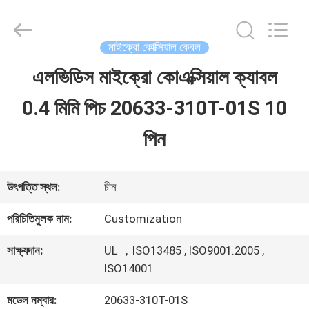
Shenzhen
Sino-
Media
Technology
মাইক্রো কোক্সিয়াল কেবল
Co.,
Ltd..
এলভিডিস মাইক্রো কোএক্সিয়াল ক্যাবল
বাড়ি
All
Rights
0.4 মিমি পিচ 20633-310T-01S 10
Reserved.
পণ্য
পিন
ভিডিও
উৎপত্তি স্থল:
চীন
পরিচিতিমুলক নাম:
Customization
আমাদের
সাক্ষ্যদান:
UL ，ISO13485 , ISO9001.2005 ,
সম্বন্ধে
ISO14001
মডেল নম্বার:
20633-310T-01S