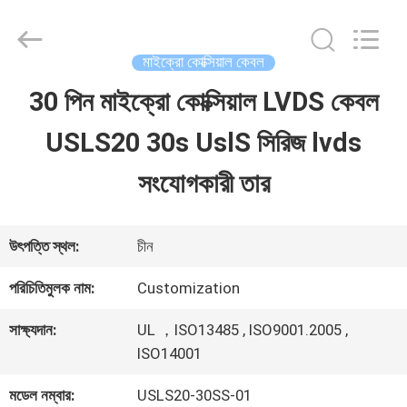
Shenzhen
Sino-
Media
Technology
মাইক্রো কোক্সিয়াল কেবল
Co.,
Ltd..
30 পিন মাইক্রো কোক্সিয়াল LVDS কেবল
বাড়ি
All
Rights
USLS20 30s UslS সিরিজ lvds
Reserved.
পণ্য
সংযোগকারী তার
ভিডিও
উৎপত্তি স্থল:
চীন
পরিচিতিমুলক নাম:
Customization
আমাদের
সাক্ষ্যদান:
UL ，ISO13485 , ISO9001.2005 ,
সম্বন্ধে
ISO14001
মডেল নম্বার:
USLS20-30SS-01