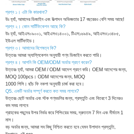
প্রশ্ন ১। এটা কি কারখানা?
উঃ হ্যাঁ, আমাদের ডিজাইন এবং উত্পাদন অভিজ্ঞতার 17 বছরেরও বেশি সময় আছে!
প্রশ্ন ২। কোন সার্টিফিকেশন আছে কি?
উঃ হ্যাঁ, আইএস০৯০০১, আইএসও১৪০০১, টিএস১৬৯৪৯, আইএসও১৩৪৮৫,
ইউএল সার্টিফাইড।
প্রশ্ন ৩। আমাদের বিশেষত্ব কি?
উত্তরঃ আমরা অ্যাপ্লিকেশন অনুযায়ী পণ্য ডিজাইন করতে পারি।
প্রশ্ন ৪। আপনি কি OEM/ODM অর্ডার গ্রহণ করেন?
উত্তরঃ হ্যাঁ, আমরা OEM / ODM আদেশ গ্রহণ করি। OEM আদেশের জন্য,
MOQ 100pcs। ODM আদেশের জন্য, MOQ
1000 পিসি। ছাঁচ ফি নকশা অনুযায়ী চার্জ করা হবে।
Q5. একটি অর্ডার সম্পূর্ণ করতে কত সময় লাগবে?
উত্তরঃ ছোট অর্ডার এবং স্টক পণ্যগুলির জন্য, প্রস্তুতি এবং বিতরণে 3 দিনেরও
কম সময় লাগবে
গ্রাহকের পছন্দের উপর নির্ভর করে শিপিংয়ের সময়, দ্রুততম 7 দিন এবং দীর্ঘতম 1
মাস।
বড় অর্ডার জন্য, আমরা সব কিছু নিশ্চিত করতে হবে যেমন উপাদান প্রস্তুতি,