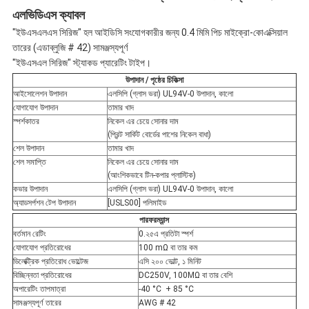
এলভিডিএস ক্যাবল
নীতি
"ইউএসএলএস সিরিজ" হল আইডিসি সংযোগকারীর জন্য 0.4 মিমি পিচ মাইক্রো-কোএক্সিয়াল
তারের (এডাব্লুজি # 42) সামঞ্জস্যপূর্ণ
"ইউএসএল সিরিজ" স্ট্যাকড প্যারেটিং টাইপ।
উপাদান / পৃষ্ঠের চিকিত্সা
আইসোলেশন উপাদান
এলসিপি (গ্লাস ভরা) UL94V-0 উপাদান, কালো
যোগাযোগ উপাদান
তামার খাদ
স্পর্শকাতর
নিকেল এর চেয়ে সোনার দাম
(প্রিন্ট সার্কিট বোর্ডের পাশের নিকেল বাধা)
শেল উপাদান
তামার খাদ
শেল সমাপ্তি
নিকেল এর চেয়ে সোনার দাম
(আংশিকভাবে টিন-কপার প্লাস্টিক)
কভার উপাদান
এলসিপি (গ্লাস ভরা) UL94V-0 উপাদান, কালো
অ্যাডসর্পশন টেপ উপাদান
[USLS00] পলিমাইড
পারফরম্যান্স
বর্তমান রেটিং
0.২৫এ প্রতিটা স্পর্শ
যোগাযোগ প্রতিরোধের
100 mΩ বা তার কম
ডিলেক্ট্রিক প্রতিরোধ ভোল্টেজ
এসি ২০০ ভোল্ট, ১ মিনিট
বিচ্ছিন্নতা প্রতিরোধের
DC250V, 100MΩ বা তার বেশি
অপারেটিং তাপমাত্রা
-40 °C ️ + 85 °C
সামঞ্জস্যপূর্ণ তারের
AWG # 42