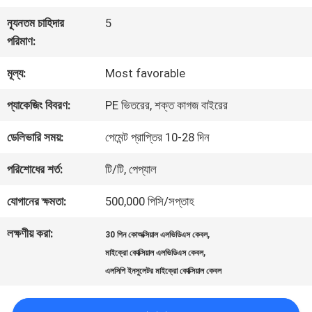
কারখানা
ন্যূনতম চাহিদার
5
পরিদর্শন
পরিমাণ:
মূল্য:
Most favorable
গুণমান
প্যাকেজিং বিবরণ:
PE ভিতরের, শক্ত কাগজ বাইরের
নিয়ন্ত্রণ
ডেলিভারি সময়:
পেমেন্ট প্রাপ্তির 10-28 দিন
আমাদের
পরিশোধের শর্ত:
টি/টি, পেপ্যাল
সাথে
যোগানের ক্ষমতা:
500,000 পিসি/সপ্তাহ
যোগাযোগ
লক্ষণীয় করা:
,
30 পিন কোঅক্সিয়াল এলভিডিএস কেবল
,
মাইক্রো কোক্সিয়াল এলভিডিএস কেবল
এলসিপি ইনসুলেটর মাইক্রো কোক্সিয়াল কেবল
খবর