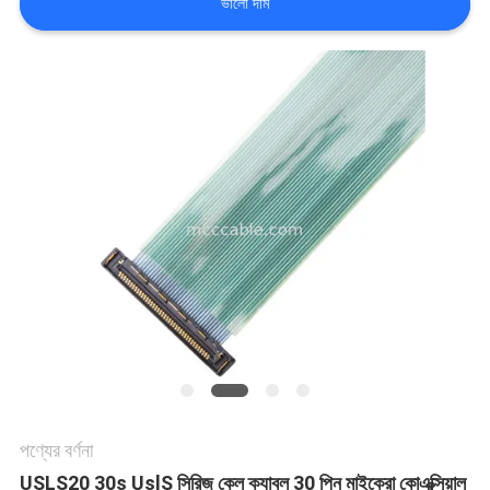
ভালো দাম
মামলা
একটি
উদ্ধৃতি
অনুরোধ
করুন
সাইট
ম্যাপ
পণ্যের বর্ণনা
গোপনীয়তা
USLS20 30s UslS সিরিজ কেল ক্যাবল 30 পিন মাইক্রো কোএক্সিয়াল