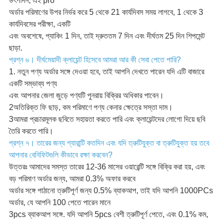
উৎপাদন, এই pro
অর্ডার পরিমাণের উপর নির্ভর করে 5 থেকে 21 কার্যদিবস সময় লাগবে, 1 থেকে 3
কার্যদিবসের পরীক্ষা, একটি
এবং অবশেষে, প্যাকিং 1 দিন, তাই দ্রুততম 7 দিন এবং দীর্ঘতম 25 দিন শিপমেন্ট
ছাড়া.
প্রশ্ন ৬। দীর্ঘমেয়াদী ক্লায়েন্ট হিসেবে আমরা আর কী সেবা পেতে পারি?
1. নতুন পণ্য অর্ডার সঙ্গে দেওয়া হবে, তাই আপনি দেখতে পারেন যদি এটি বাজারে
একটি সম্ভাব্য পণ্য
এবং আপনার জেলা জুড়ে পণ্যটি পুনরায় বিক্রির অধিকার পাবেন।
2অতিরিক্ত ফি ছাড়, কম পরিমাণে পণ্য কেনার ক্ষেত্রে সস্তা দাম।
3আমরা প্রচারমূলক ছবিতে সহায়তা করতে পারি এবং ক্লায়েন্টদের লোগো দিয়ে ছবি
তৈরি করতে পারি।
প্রশ্ন ৭। তারের জন্য গ্যারান্টি কতদিন এবং যদি ত্রুটিযুক্ত বা ত্রুটিযুক্ত হয় তবে
আপনার বেনিফিটগুলি কীভাবে রক্ষা করবেন?
উত্তরঃ আমাদের সমস্ত তারের 12-36 মাসের ওয়ারেন্টি সঙ্গে বিক্রি করা হয়, এবং
বড় পরিমাণ অর্ডার জন্য, আমরা 0.3% অফার করবে
অর্ডার সঙ্গে পাঠানো ত্রুটিপূর্ণ জন্য 0.5% ব্যাকআপ, তাই যদি আপনি 1000PCs
অর্ডার, যে আপনি 100 পেতে পারেন মানে
3pcs ব্যাকআপ সঙ্গে. যদি আপনি 5pcs বেশী ত্রুটিপূর্ণ পেতে, এবং 0.1% কম,