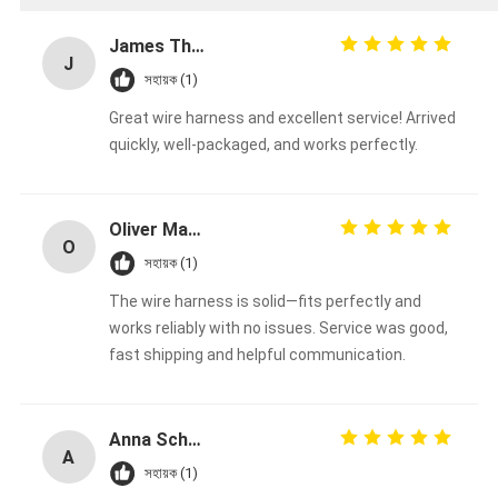
James Thompson
J
সহায়ক (1)
Great wire harness and excellent service! Arrived
quickly, well-packaged, and works perfectly.
Oliver Martinez
O
সহায়ক (1)
The wire harness is solid—fits perfectly and
works reliably with no issues. Service was good,
fast shipping and helpful communication.
Anna Schmidt
A
সহায়ক (1)