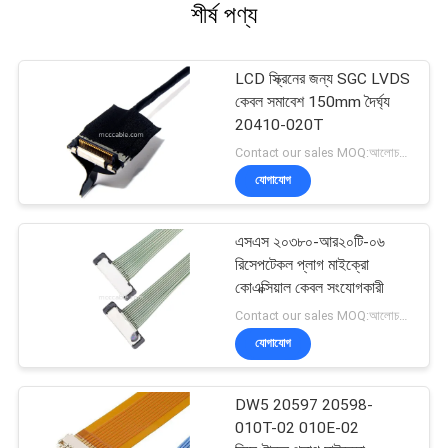
শীর্ষ পণ্য
LCD স্ক্রিনের জন্য SGC LVDS
কেবল সমাবেশ 150mm দৈর্ঘ্য
20410-020T
Contact our sales MOQ:আলোচনাযোগ্য
যোগাযোগ
এসএস ২০৩৮০-আর২০টি-০৬
রিসেপটেকল প্লাগ মাইক্রো
কোএক্সিয়াল কেবল সংযোগকারী
Contact our sales MOQ:আলোচনাযোগ্য
যোগাযোগ
DW5 20597 20598-
010T-02 010E-02