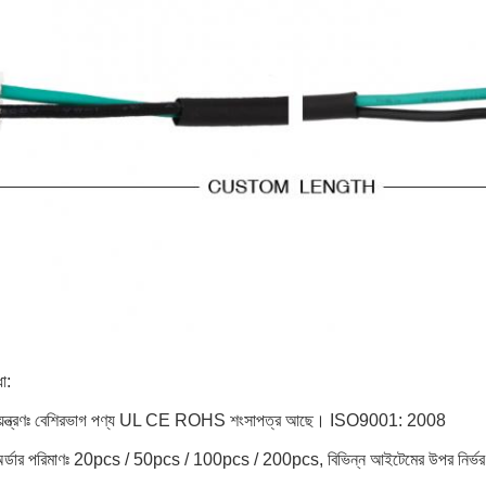
া:
নিয়ন্ত্রণঃ বেশিরভাগ পণ্য UL CE ROHS শংসাপত্র আছে। ISO9001: 2008
 অর্ডার পরিমাণঃ 20pcs / 50pcs / 100pcs / 200pcs, বিভিন্ন আইটেমের উপর নির্ভ