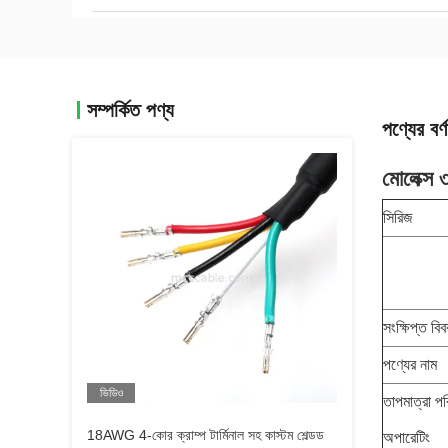
সম্পর্কিত পণ্য
পণ্যের বর্ণ
মোলেক্স
সিরিজ
সংক্ষিপ্ত বিব
পণ্যের নাম
ভিডিও
তাপমাত্রা পর
18AWG 4-কোর ক্রাম্প টার্মিনাল সহ কাস্টম শেল্ডড
অপারেটিং