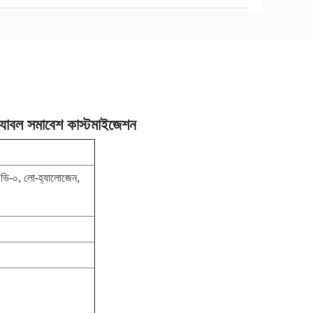
যাবল সমাবেশ কাস্টমাইজেশন
৪ভি-০, লো-হ্যালোজেন,