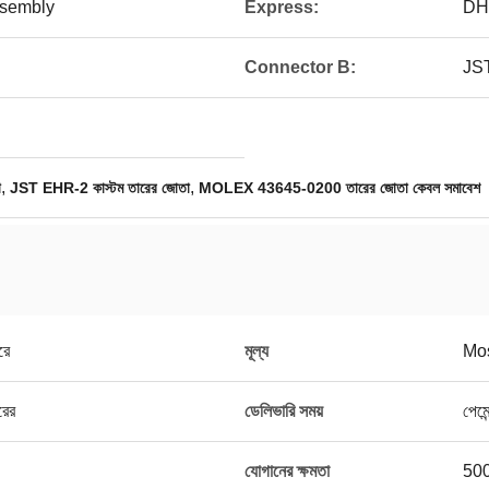
ssembly
Express:
DH
Connector B:
JS
,
,
া
JST EHR-2 কাস্টম তারের জোতা
MOLEX 43645-0200 তারের জোতা কেবল সমাবেশ
রে
মূল্য
Mos
রের
ডেলিভারি সময়
পেমে
যোগানের ক্ষমতা
500