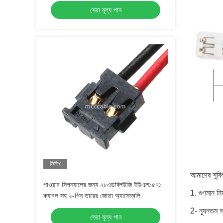
সেরা মূল্য পান
ভিডিও
আমাদের সুবিধ
পাওয়ার সিগন্যালের জন্য ২৮এডব্লিউজি ইউএল১৫৭১
1. গুণমান 
ক্যাবল সহ ২-পিন তারের জোতা অ্যাসেম্বলি
2- ন্যূনতম
সেরা মূল্য পান