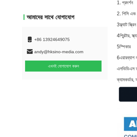
1. প্রদর্শন
2. পিসি এবং
আমাদের সাথে যোগাযোগ
3ফ্ল্যাট স্ক্রি
4প্রিন্টার, স্
+86 13924649075
5স্পিকার
andy@hksino-media.com
6এয়ারব্যাগ 
এখনই যোগাযোগ করুন
এলভিডিএস তারগ
ক্যামকর্ডার, 