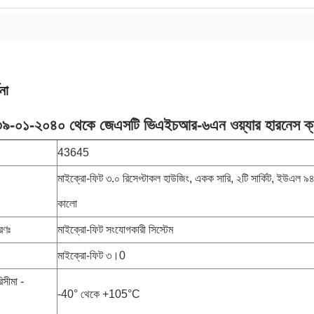
না
 ৩৯-০১-২০৪০ থেকে জেএসটি ভিএইচআর-৬এন ওয়্যার হারনেস ক্
43645
মাইক্রো-ফিট ৩.০ রিসেপ্টাকল হাউজিং, একক সারি, ২টি সার্কিট, ইউএল ৯
কালো
রণঃ
মাইক্রো-ফিট সংযোগকারী সিস্টেম
মাইক্রো-ফিট ৩।0
িসীমা -
-40° থেকে +105°C