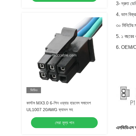
3- দ্রুত ডে
4. ভাল বিক্র
৩০ মিনিটের মধ
5. ১ বছরের ও
6. OEM/O
ভিডিও
কাস্টম MX3.0 6-পিন ওয়্যার হারনেস সমাবেশ
UL1007 20AWG ক্যাবল সহ
সেরা মূল্য পান
এলভিডিএস ক্