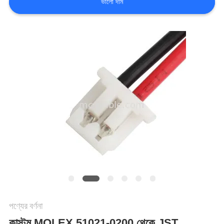
ভালো দাম
মামলা
একটি
উদ্ধৃতি
অনুরোধ
করুন
সাইট
ম্যাপ
পণ্যের বর্ণনা
গোপনীয়তা
কাস্টম MOLEX 51021-0200 থেকে JST