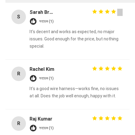
Sarah Brown
S
সহায়ক (1)
It's decent and works as expected, no major
issues. Good enough for the price, but nothing
special.
Rachel Kim
R
সহায়ক (1)
It's a good wire harness—works fine, no issues
at all. Does the job well enough, happy with it.
Raj Kumar
R
সহায়ক (1)