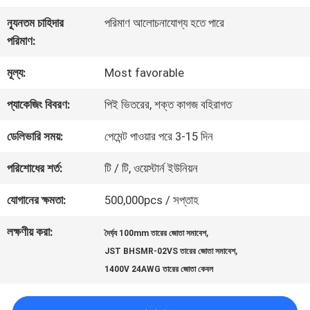
কারখানা
ন্যূনতম চাহিদার
পরিমাণ আলোচনাযোগ্য হতে পারে
পরিদর্শন
পরিমাণ:
মূল্য:
Most favorable
গুণমান
প্যাকেজিং বিবরণ:
পিই ভিতরের, শক্ত কাগজ বহিরাগত
নিয়ন্ত্রণ
ডেলিভারি সময়:
পেমেন্ট পাওয়ার পরে 3-15 দিন
আমাদের
পরিশোধের শর্ত:
টি / টি, ওয়েস্টার্ন ইউনিয়ন
সাথে
যোগানের ক্ষমতা:
500,000pcs / সপ্তাহ
যোগাযোগ
লক্ষণীয় করা:
,
দৈর্ঘ্য 100mm তারের জোতা সমাবেশ
,
JST BHSMR-02VS তারের জোতা সমাবেশ
1400V 24AWG তারের জোতা কেবল
খবর