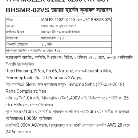
BHSMR-02VS তারের হার্নেস ক্যাবল সমাবেশ
নীতি
সিরিজ
MOLEX 51021-0200 থেকে JST BHSMR-02V
প্রয়োগ
ওয়্যার হারনেস ক্যাবল সমাবেশ
সংক্ষিপ্ত বিবরণ
মাইক্রো-ফিট সংযোগকারী সিস্টেম
পণ্যের নাম
মাইক্রো-ফিট ৩।0
পিচ-পার্টিং ইন্টারফেস
3.5 মিমি
তাপমাত্রা পরিসীমা - অপারেটিং
-২৫ থেকে +৮৫
সংযোগকারী হাউজিং, এলসিডি, বিএইচএস২ সিরিজ, ২ পজিশন, ১৪০০ ভোল্ট, ২৮-২৪ এডব্লিউজি
টিএলসি ইলেকট্রনিক্স
Rcpt Housing, 2Pos, Pa 66, Natural; প্রোডাক্ট রেঞ্জঃbhs সিরিজ;
লিঙ্গঃreceptacle; No. Of Positions:2Ways;
পিচ স্পেসিংঃ3.5Mm; সঙ্গে ব্যবহারের জন্য:-; Svhc:no Svhc (27-Jun-2018)
Rohs Compliant: Yes
বর্তমান রেটিংঃ1.0A এসি, ডিসিভোল্টেজ রেটিংঃ1,400V এসি, ডিসিতাপমাত্রা পরিসীমাঃ -25
থেকে +85যোগাযোগ প্রতিরোধেরঃ
প্রাথমিক মান/10m ওহম সর্বোচ্চ. পরিবেশগত পরীক্ষার পরে/20m ওহম সর্বোচ্চ. বিচ্ছিন্নতা
প্রতিরোধেরঃ1,000M প্রতিরোধ
ভোল্টেজঃ3,800V AC/minuteপ্রযোজ্য তারঃ সকেট যোগাযোগ কন্ডাক্টর AWG 28 থেকে
24Pin যোগাযোগ