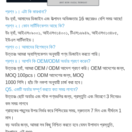
প্রশ্ন ১। এটা কি কারখানা?
উঃ হ্যাঁ, আমাদের ডিজাইন এবং উত্পাদন অভিজ্ঞতার 16 বছরেরও বেশি সময় আছে!
প্রশ্ন ২। কোন সার্টিফিকেশন আছে কি?
উঃ হ্যাঁ, আইএস০৯০০১, আইএসও১৪০০১, টিএস১৬৯৪৯, আইএসও১৩৪৮৫,
ইউএল সার্টিফাইড।
প্রশ্ন ৩। আমাদের বিশেষত্ব কি?
উত্তরঃ আমরা অ্যাপ্লিকেশন অনুযায়ী পণ্য ডিজাইন করতে পারি।
প্রশ্ন ৪। আপনি কি OEM/ODM অর্ডার গ্রহণ করেন?
উত্তরঃ হ্যাঁ, আমরা OEM / ODM আদেশ গ্রহণ করি। OEM আদেশের জন্য,
MOQ 100pcs। ODM আদেশের জন্য, MOQ
1000 পিসি। ছাঁচ ফি নকশা অনুযায়ী চার্জ করা হবে।
Q5. একটি অর্ডার সম্পূর্ণ করতে কত সময় লাগবে?
উত্তরঃ ছোট অর্ডার এবং স্টক পণ্যগুলির জন্য, প্রস্তুতি এবং বিতরণে 3 দিনেরও
কম সময় লাগবে
গ্রাহকের পছন্দের উপর নির্ভর করে শিপিংয়ের সময়, দ্রুততম 7 দিন এবং দীর্ঘতম 1
মাস।
বড় অর্ডার জন্য, আমরা সব কিছু নিশ্চিত করতে হবে যেমন উপাদান প্রস্তুতি,
উৎপাদন, এই pro