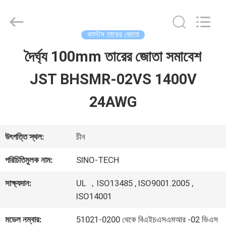
Shenzhen
Sino-
Media
Technology
কাস্টম তারের জোতা
Co.,
Ltd..
দৈর্ঘ্য 100mm তারের জোতা সমাবেশ
বাড়ি
All
Rights
JST BHSMR-02VS 1400V
Reserved.
পণ্য
24AWG
ভিডিও
উৎপত্তি স্থল:
চীন
পরিচিতিমুলক নাম:
SINO-TECH
আমাদের
সাক্ষ্যদান:
UL ，ISO13485 , ISO9001.2005 ,
সম্বন্ধে
ISO14001
মডেল নম্বার:
51021-0200 থেকে বিএইচএসএমআর -02 ভিএস