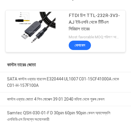
FTDI চিপ TTL-232R-3V3-
AJ ইউএসবি থেকে টিটিএল
সিরিয়াল তারের
Most favorable MOQ:পরিমাণ আলোচনাযোগ্য হতে পারে ((শুধুমাত্র কোম্পানি, ব্যক্তিগত ব্যবহারের পরিবর্তে)
যোগাযোগ
কাস্টম তারের জোতা
SATA কাস্টম ওয়্যার হারনেস E320444 UL1007 C01-15CF41000A থেকে
C01-H-157F100A
কাস্টম ওয়্যার জোতা 4 পিন মোলেক্স 39 01 2040 মহিলা থেকে পুরুষ কেবল
Samtec QSH-030-01-F D 30pin 60pin 90pin কেবল অ্যাসেম্বলি
এলভিডিএস ডিসপ্লে সংযোগকারী