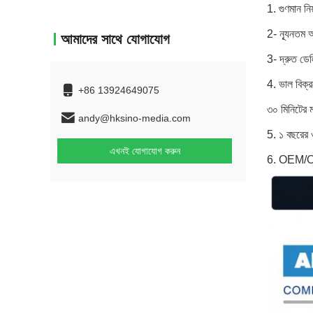
1. গুণমান 
2- ন্যূনতম
আমাদের সাথে যোগাযোগ
3- দ্রুত ডে
4. ভাল বিক্র
+86 13924649075
৩০ মিনিটের মধ
andy@hksino-media.com
5. ১ বছরের ও
এখনই যোগাযোগ করুন
6. OEM/O