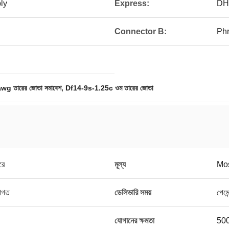
ly
Express:
DH
Connector B:
Phr
,
wg তারের জোতা সমাবেশ
Df14-9s-1.25c ওম তারের জোতা
রে
মূল্য
Mos
রাগত
ডেলিভারি সময়
পেমে
যোগানের ক্ষমতা
500