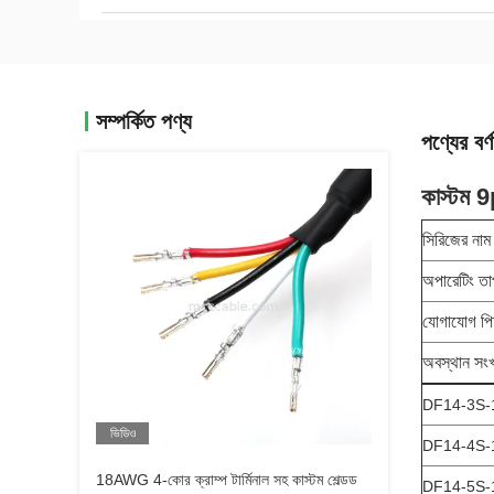
সম্পর্কিত পণ্য
পণ্যের বর্ণ
কাস্টম 
সিরিজের নাম
অপারেটিং তা
যোগাযোগ পি
অবস্থান সংখ
DF14-3S-
ভিডিও
DF14-4S-
18AWG 4-কোর ক্রাম্প টার্মিনাল সহ কাস্টম শেল্ডড
DF14-5S-